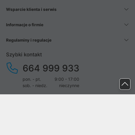
Wsparcie klienta i serwis
Informacje o firmie
Regulaminy i regulacje
Szybki kontakt
664 999 933
pon. - pt.
9:00 - 17:00
sob. - niedz.
nieczynne
pomoc@proline.pl
Dołącz do nas