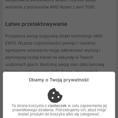
wrażenia z procesorów AMD Ryzen z serii 7000.
Łatwe przetaktowywanie
Przyspiesz swoją rozgrywkę dzięki technologii AMD
EXPO. Wyższe częstotliwości pamięci i bardziej
agresywne ustawienia mogą odblokować wyższą i
płynniejszą liczbę klatek na sekundę w Twoich
ulubionych grach. Kontroluj swoją moc obliczeniową.
Dostosuj swój procesor AMD Ryzen, aby uzyskać
spersonalizowaną wydajność, korzystając z
Dbamy o Twoją prywatność
niezawodnego narzędzia AMD Ryzen Master.
Ta strona korzysta z
ciasteczek
w celu zapewnienia jej
prawidłowego działania. Potrzebujemy ich, abyś mógł
dodać produkt do koszyka albo się zalogować.