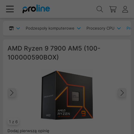
Podzespoły komputerowe
Procesory CPU
Pro
AMD Ryzen 9 7900 AM5 (100-
100000590BOX)
Poprzedni
Na
1 z 6
Dodaj pierwszą opinię