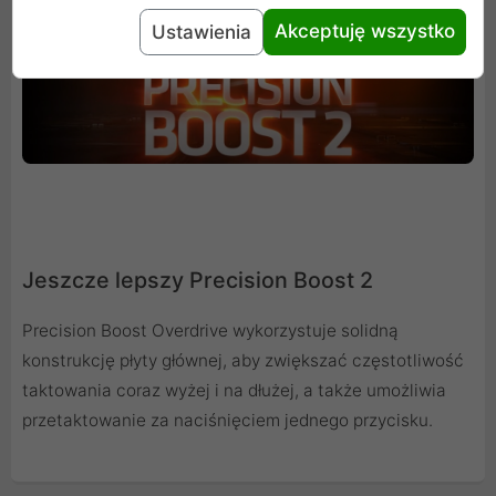
Akceptuję wszystko
Ustawienia
Jeszcze lepszy Precision Boost 2
Precision Boost Overdrive wykorzystuje solidną
konstrukcję płyty głównej, aby zwiększać częstotliwość
taktowania coraz wyżej i na dłużej, a także umożliwia
przetaktowanie za naciśnięciem jednego przycisku.