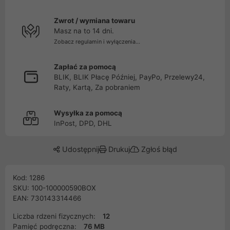
Zwrot / wymiana towaru
Masz na to 14 dni.
Zobacz regulamin i wyłączenia...
Zapłać za pomocą
BLIK, BLIK Płacę Później, PayPo, Przelewy24,
Raty, Kartą, Za pobraniem
Wysyłka za pomocą
InPost, DPD, DHL
Udostępnij
Drukuj
Zgłoś błąd
Kod: 1286
SKU: 100-100000590BOX
EAN: 730143314466
Liczba rdzeni fizycznych:
12
Pamięć podręczna:
76 MB