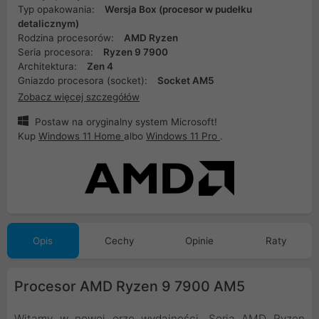
Typ opakowania:
Wersja Box (procesor w pudełku
detalicznym)
Rodzina procesorów:
AMD Ryzen
Seria procesora:
Ryzen 9 7900
Architektura:
Zen 4
Gniazdo procesora (socket):
Socket AM5
Zobacz więcej szczegółów
Postaw na oryginalny system Microsoft!
Kup
Windows 11 Home
albo
Windows 11 Pro
.
Opis
Cechy
Opinie
Raty
Procesor AMD Ryzen 9 7900 AM5
Witamy w nowej erze wydajności. Seria AMD Ryzen