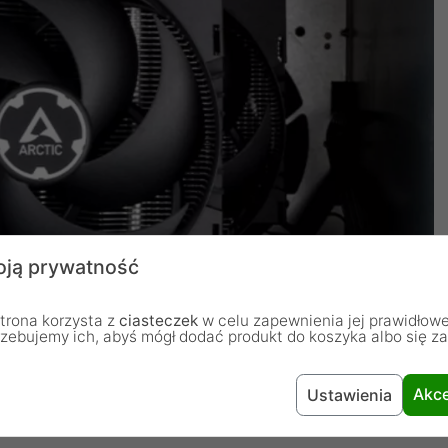
ją prywatność
trona korzysta z
ciasteczek
w celu zapewnienia jej prawidłowe
rzebujemy ich, abyś mógł dodać produkt do koszyka albo się z
Akce
Ustawienia