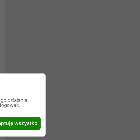
go działania.
alogować.
ptuję wszystko