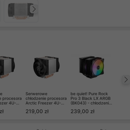
Następny
e
Serwerowe
be quiet! Pure Rock
e procesora
chłodzenie procesora
Pro 3 Black LX ARGB
eezer 4U-M
Arctic Freezer 4U-M
(BK043) - chłodzenie
Ampere
procesora
zł
219,00 zł
239,00 zł
(ACFRE00171A)