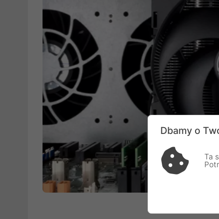
Dbamy o Two
Ta s
Pot