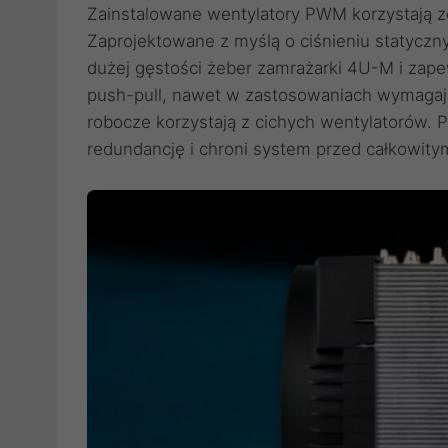
Zainstalowane wentylatory PWM korzystają ze 
Zaprojektowane z myślą o ciśnieniu statyczn
dużej gęstości żeber zamrażarki 4U-M i zape
push-pull, nawet w zastosowaniach wymagają
robocze korzystają z cichych wentylatorów. 
redundancję i chroni system przed całkowi