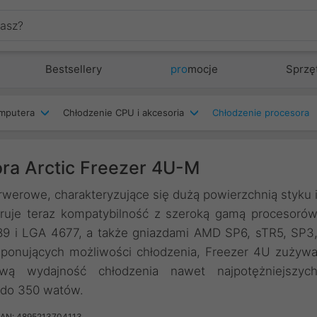
Bestsellery
pro
mocje
Sprzę
mputera
Chłodzenie CPU i akcesoria
Chłodzenie procesora
ra Arctic Freezer 4U-M
werowe, charakteryzujące się dużą powierzchnią styku 
je teraz kompatybilność z szeroką gamą procesoró
89 i LGA 4677, a także gniazdami AMD SP6, sTR5, SP3
ponujących możliwości chłodzenia, Freezer 4U zużyw
wą wydajność chłodzenia nawet najpotężniejszyc
 do 350 watów.
AN: 4895213704113