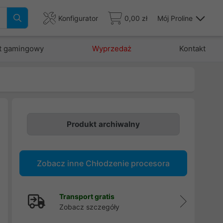
Konfigurator
0,00 zł
Mój Proline
t gamingowy
Wyprzedaż
Kontakt
Produkt archiwalny
i
w
Zobacz inne Chłodzenie procesora
,
a
h
Transport gratis
Zobacz szczegóły