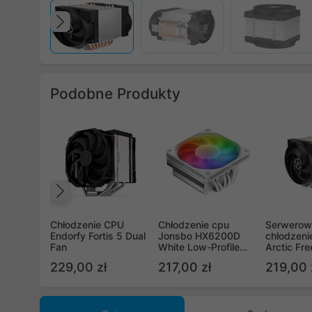
Poprzedni
Podobne Produkty
Poprzedni
Chłodzenie CPU
Chłodzenie cpu
Serwerow
Endorfy Fortis 5 Dual
Jonsbo HX6200D
chłodzeni
Fan
White Low-Profile
Arctic Fr
SFF
Rev. 2
229,00 zł
217,00 zł
219,00 