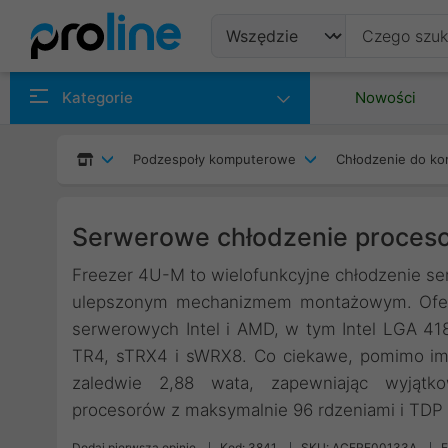
Produkty
Kategorie
Nowości
Producenci
Podzespoły komputerowe
Chłodzenie do ko
Kategorie
Serwerowe chłodzenie proceso
Freezer 4U-M to wielofunkcyjne chłodzenie ser
ulepszonym mechanizmem montażowym. Oferu
serwerowych Intel i AMD, w tym Intel LGA 41
TR4, sTRX4 i sWRX8. Co ciekawe, pomimo im
zaledwie 2,88 wata, zapewniając wyjątko
procesorów z maksymalnie 96 rdzeniami i TDP
Dodaj pierwszą opinię
Kod: 3841
SKU: ACFRE00133A
E