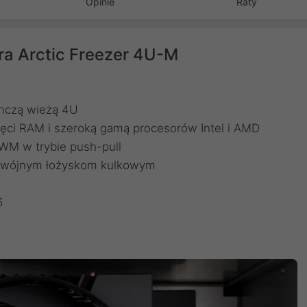
Opinie
Raty
a Arctic Freezer 4U-M
ynczą wieżą 4U
ęci RAM i szeroką gamą procesorów Intel i AMD
WM w trybie push-pull
podwójnym łożyskom kulkowym
6