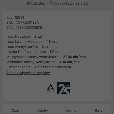
Udostępnij
Drukuj
Zgłoś błąd
Kod: 12654
SKU: ACFRE00193A
EAN: 4895265000676
Ilość Heatpipe:
8 szt
Ilość kolumn Heatpipe:
16 szt
Ilość wentylatorów:
2 szt
Liczba listków radiatora:
57 szt
Maksymalne obroty wentylatora:
3300 obr/min
Minimalne obroty wentylatora:
400 obr/min
Przeznaczenie:
Chłodzenie procesora
Zobacz więcej szczegółów
Opis
Cechy
Opinie
Raty