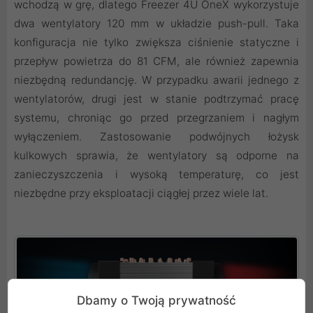
wchodzą w grę, dlatego Freezer 4U OneX wykorzystuje
dwa wentylatory 120 mm w układzie push-pull. Taka
konfiguracja nie tylko zwiększa ciśnienie statyczne i
przepływ powietrza do 81 CFM, ale również zapewnia
niezbędną redundancję. W przypadku awarii jednego z
wentylatorów, drugi jest w stanie podtrzymać pracę
systemu, chroniąc go przed przegrzaniem i nagłym
wyłączeniem. Zastosowanie podwójnych łożysk
kulkowych sprawia, że wentylatory są odporne na
zanieczyszczenia i wysoką temperaturę, co jest
niezbędne przy eksploatacji ciągłej przez wiele lat.
Dbamy o Twoją prywatność