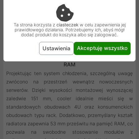
Ta strona korzysta z
ciasteczek
w celu zapewnienia jej
prawidłowego działania. Potrzebujemy ich, abyś mógł
dodać produkt do koszyka albo się zalogować.
Akceptuję wszystko
Ustawienia
Optymalizacja pod kątem obudów 4U i modułów
RAM
Projektując ten system chłodzenia, szczególną uwagę
zwrócono na przestrzeń wewnątrz nowoczesnych
serwerów. Dzięki wysokości montażowej wynoszącej
zaledwie 151 mm, cooler idealnie mieści się w
standardowych obudowach 4U oraz konsumenckich
obudowach typu rack. Dodatkowo, przemyślany kształt
radiatora zapewnia 53 mm prześwitu na pamięć RAM, co
pozwala na swobodne stosowanie modułów z