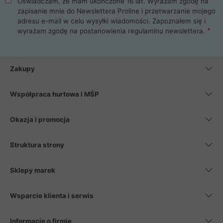
Oświadczam, że mam ukończone 16 lat. Wyrażam zgodę na
zapisanie mnie do Newslettera Proline i przetwarzanie mojego
adresu e-mail w celu wysyłki wiadomości. Zapoznałem się i
wyrażam zgodę na postanowienia
regulaminu newslettera
.
Zakupy
Współpraca hurtowa i MŚP
Okazja i promocja
Struktura strony
Sklepy marek
Wsparcie klienta i serwis
Informacje o firmie