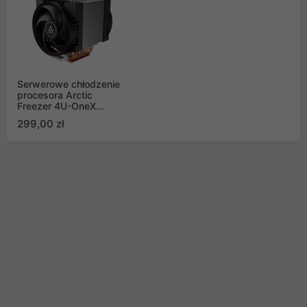
Serwerowe chłodzenie
procesora Arctic
Freezer 4U-OneX
AmpereOne LGA5964
299,00 zł
(ACFRE00193A)