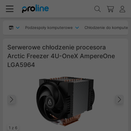
Podzespoły komputerowe
Chłodzenie do komputer
Serwerowe chłodzenie procesora
Arctic Freezer 4U-OneX AmpereOne
LGA5964
Poprzedni
Na
1 z 6