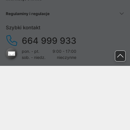
Regulaminy i regulacje
Szybki kontakt
664 999 933
pon. - pt.
9:00 - 17:00
sob. - niedz.
nieczynne
pomoc@proline.pl
Dołącz do nas
Zgłoś błąd na stronie
Proline SA z siedzibą w Mirkowie (55-095), przy ul. Brzozowej 5,
wpisana do rejestru przedsiębiorców Krajowego Rejestru Sądowego
przez Sąd Rejonowy dla Wrocławia-Fabrycznej we Wrocławiu, VI