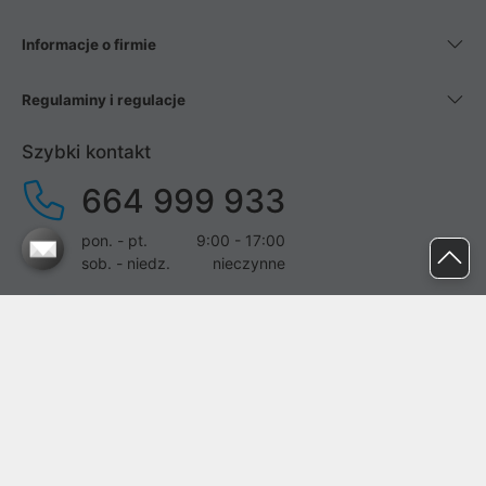
Informacje o firmie
Regulaminy i regulacje
Szybki kontakt
664 999 933
pon. - pt.
9:00 - 17:00
sob. - niedz.
nieczynne
pomoc@proline.pl
Dołącz do nas
Zgłoś błąd na stronie