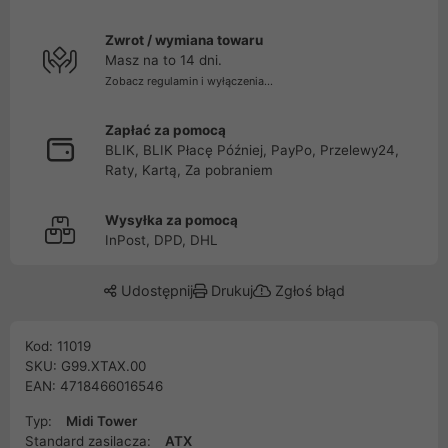
Zwrot / wymiana towaru
Masz na to 14 dni.
Zobacz regulamin i wyłączenia...
Zapłać za pomocą
BLIK, BLIK Płacę Później, PayPo, Przelewy24,
Raty, Kartą, Za pobraniem
Wysyłka za pomocą
InPost, DPD, DHL
Udostępnij
Drukuj
Zgłoś błąd
Kod: 11019
SKU: G99.XTAX.00
EAN: 4718466016546
Typ:
Midi Tower
Standard zasilacza:
ATX