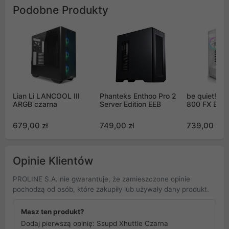
Podobne Produkty
Lian Li LANCOOL III
Phanteks Enthoo Pro 2
be quiet! S
ARGB czarna
Server Edition EEB
800 FX Biał
679,00 zł
749,00 zł
739,00 zł
Opinie Klientów
PROLINE S.A. nie gwarantuje, że zamieszczone opinie
pochodzą od osób, które zakupiły lub używały dany produkt.
Masz ten produkt?
Dodaj pierwszą opinię: Ssupd Xhuttle Czarna