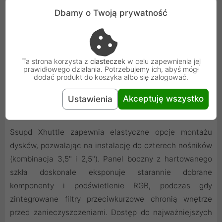
Dbamy o Twoją prywatność
Ta strona korzysta z
ciasteczek
w celu zapewnienia jej
prawidłowego działania. Potrzebujemy ich, abyś mógł
dodać produkt do koszyka albo się zalogować.
Akceptuję wszystko
Ustawienia
Inteligentny Design i Funkcjonalność
Ssupd Xhuttle zapewnia elastyczne opcje montażu
dysków, pozwalając na instalację do czterech nośników
(kombinacja 3,5" i 2,5"). Panel boczny z hartowanego
szkła doskonale eksponuje starannie dobrane
komponenty i podświetlenie RGB, podczas gdy
zintegrowane filtry przeciwkurzowe chronią wnętrze
przed zanieczyszczeniami. Dostęp do najważniejszych