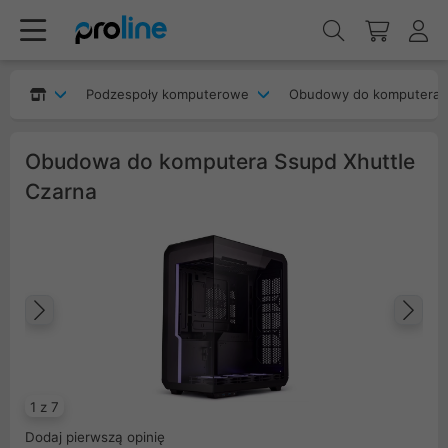
Podzespoły komputerowe
Obudowy do komputera
Obudowa do komputera Ssupd Xhuttle
Czarna
Poprzedni
Na
1 z 7
Dodaj pierwszą opinię