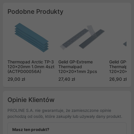
Podobne Produkty
Thermopad Arctic TP-3
Gelid GP-Extreme
Gelid GP-Ex
120x20mm 1.0mm 4szt
Thermalpad
Thermalpad
(ACTPD00056A)
120x20x1mm 2pcs
120x20x2m
GP05-D
29,00 zł
27,40 zł
26,90 zł
Opinie Klientów
PROLINE S.A. nie gwarantuje, że zamieszczone opinie
pochodzą od osób, które zakupiły lub używały dany produkt.
Masz ten produkt?