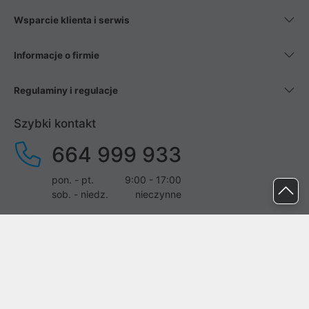
Wsparcie klienta i serwis
Informacje o firmie
Regulaminy i regulacje
Szybki kontakt
664 999 933
pon. - pt.
9:00 - 17:00
sob. - niedz.
nieczynne
pomoc@proline.pl
Dołącz do nas