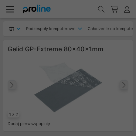
Podzespoły komputerowe
Chłodzenie do komputer
Gelid GP-Extreme 80x40x1mm
Poprzedni
Na
1 z 2
Dodaj pierwszą opinię