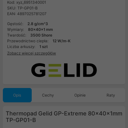
Kod: xyz_6951340001
SKU: TP-GP01-B
EAN: 4897025781207
Gęstość:
2.8 g/cm^3
Wymiary:
80x40x1 mm
Twardość:
3500 Shore
Przewodnictwo ciepła:
12 W/m-K
Liczba arkuszy:
1 szt
Zobacz więcej szczegółów
Opis
Cechy
Opinie
Raty
Thermopad Gelid GP-Extreme 80x40x1mm
TP-GP01-B