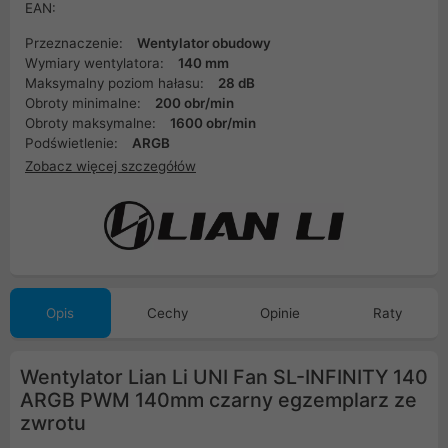
EAN:
Przeznaczenie:
Wentylator obudowy
Wymiary wentylatora:
140 mm
Maksymalny poziom hałasu:
28 dB
Obroty minimalne:
200 obr/min
Obroty maksymalne:
1600 obr/min
Podświetlenie:
ARGB
Zobacz więcej szczegółów
Opis
Cechy
Opinie
Raty
Wentylator Lian Li UNI Fan SL-INFINITY 140
ARGB PWM 140mm czarny egzemplarz ze
zwrotu