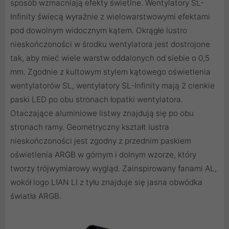
sposób wzmacniają efekty świetlne. Wentylatory SL-
Infinity świecą wyraźnie z wielowarstwowymi efektami
pod dowolnym widocznym kątem. Okrągłe lustro
nieskończoności w środku wentylatora jest dostrojone
tak, aby mieć wiele warstw oddalonych od siebie o 0,5
mm. Zgodnie z kultowym stylem kątowego oświetlenia
wentylatorów SL, wentylatory SL-Infinity mają 2 cienkie
paski LED po obu stronach łopatki wentylatora.
Otaczające aluminiowe listwy znajdują się po obu
stronach ramy. Geometryczny kształt lustra
nieskończoności jest zgodny z przednim paskiem
oświetlenia ARGB w górnym i dolnym wzorze, który
tworzy trójwymiarowy wygląd. Zainspirowany fanami AL,
wokół logo LIAN LI z tyłu znajduje się jasna obwódka
światła ARGB.