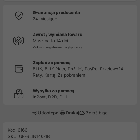
Gwarancja producenta
24 miesiące
Zwrot / wymiana towaru
Masz na to 14 dni.
Zobacz regulamin i wyłączenia...
Zapłać za pomocą
BLIK, BLIK Płacę Później, PayPo, Przelewy24,
Raty, Kartą, Za pobraniem
Wysyłka za pomocą
InPost, DPD, DHL
Udostępnij
Drukuj
Zgłoś błąd
Kod: 6166
SKU: UF-SLIN140-1B