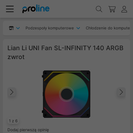
Podzespoły komputerowe
Chłodzenie do komputer
Lian Li UNI Fan SL-INFINITY 140 ARGB
zwrot
Poprzedni
Na
1 z 6
Dodaj pierwszą opinię