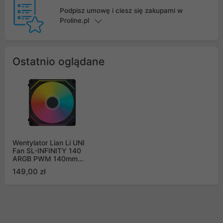
Podpisz umowę i ciesz się zakupami w
Proline.pl
Ostatnio oglądane
Wentylator Lian Li UNI
Fan SL-INFINITY 140
ARGB PWM 140mm
czarny egzemplarz ze
149,00 zł
zwrotu