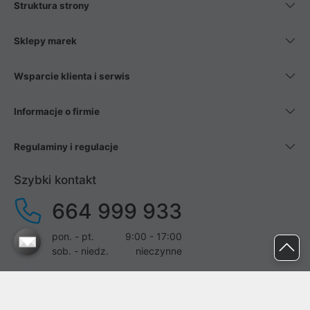
Struktura strony
Sklepy marek
Wsparcie klienta i serwis
Informacje o firmie
Regulaminy i regulacje
Szybki kontakt
664 999 933
pon. - pt.
9:00 - 17:00
sob. - niedz.
nieczynne
pomoc@proline.pl
Dołącz do nas