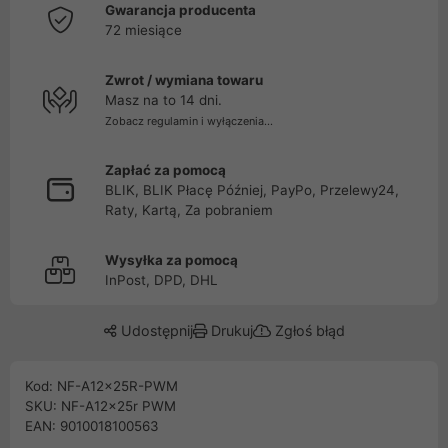
Gwarancja producenta
72 miesiące
Zwrot / wymiana towaru
Masz na to 14 dni.
Zobacz regulamin i wyłączenia...
Zapłać za pomocą
BLIK, BLIK Płacę Później, PayPo, Przelewy24,
Raty, Kartą, Za pobraniem
Wysyłka za pomocą
InPost, DPD, DHL
Udostępnij
Drukuj
Zgłoś błąd
Kod: NF-A12x25R-PWM
SKU: NF-A12x25r PWM
EAN: 9010018100563