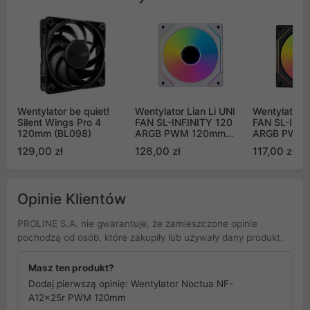
Wentylator be quiet!
Wentylator Lian Li UNI
Wentylator L
Silent Wings Pro 4
FAN SL-INFINITY 120
FAN SL-INFI
120mm (BL098)
ARGB PWM 120mm
ARGB PWM
biały
czarny
129,00 zł
126,00 zł
117,00 zł
Opinie Klientów
PROLINE S.A. nie gwarantuje, że zamieszczone opinie
pochodzą od osób, które zakupiły lub używały dany produkt.
Masz ten produkt?
Dodaj pierwszą opinię: Wentylator Noctua NF-
A12x25r PWM 120mm