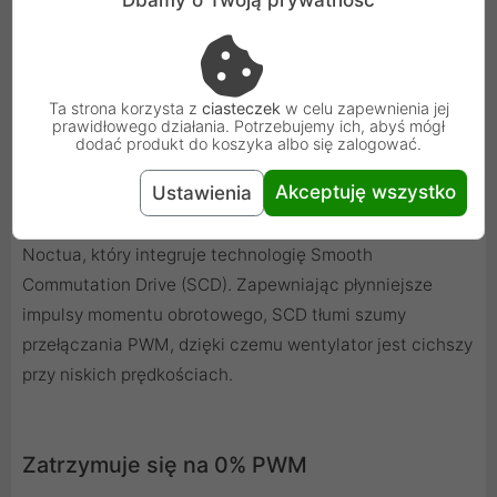
Specjalnie zaprojektowany układ scalony
Ta strona korzysta z
ciasteczek
w celu zapewnienia jej
PWM z SCD
prawidłowego działania. Potrzebujemy ich, abyś mógł
dodać produkt do koszyka albo się zalogować.
Obsługując w pełni automatyczną kontrolę prędkości
Akceptuję wszystko
Ustawienia
PWM, wentylator wykorzystuje specjalnie
zaprojektowany układ scalony NE-FD1 PWM firmy
Noctua, który integruje technologię Smooth
Commutation Drive (SCD). Zapewniając płynniejsze
impulsy momentu obrotowego, SCD tłumi szumy
przełączania PWM, dzięki czemu wentylator jest cichszy
przy niskich prędkościach.
Zatrzymuje się na 0% PWM