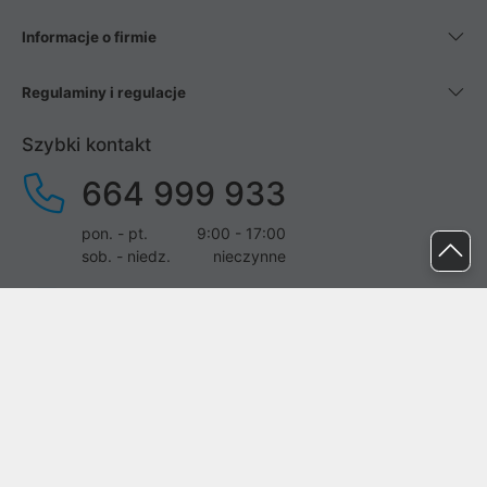
Informacje o firmie
Regulaminy i regulacje
Szybki kontakt
664 999 933
pon. - pt.
9:00 - 17:00
sob. - niedz.
nieczynne
pomoc@proline.pl
Dołącz do nas
Zgłoś błąd na stronie
Proline SA z siedzibą w Mirkowie (55-095), przy ul. Brzozowej 5,