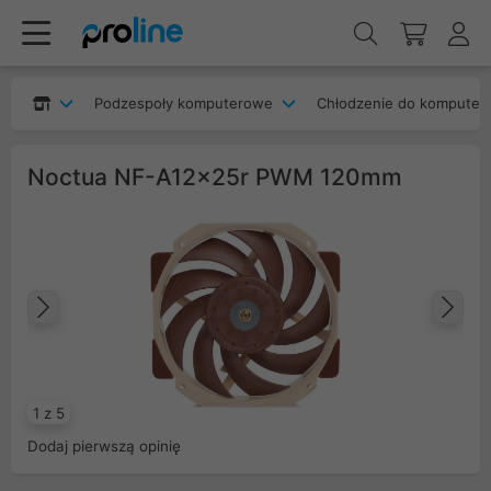
Podzespoły komputerowe
Chłodzenie do komputer
Noctua NF-A12x25r PWM 120mm
Poprzedni
Na
1 z 5
Dodaj pierwszą opinię