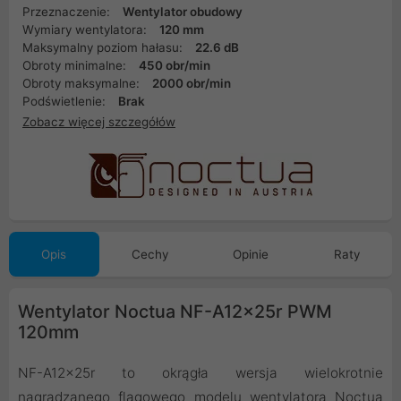
Przeznaczenie:
Wentylator obudowy
Wymiary wentylatora:
120 mm
Maksymalny poziom hałasu:
22.6 dB
Obroty minimalne:
450 obr/min
Obroty maksymalne:
2000 obr/min
Podświetlenie:
Brak
Zobacz więcej szczegółów
Opis
Cechy
Opinie
Raty
Wentylator Noctua NF-A12x25r PWM
120mm
NF-A12x25r to okrągła wersja wielokrotnie
nagradzanego flagowego modelu wentylatora Noctua