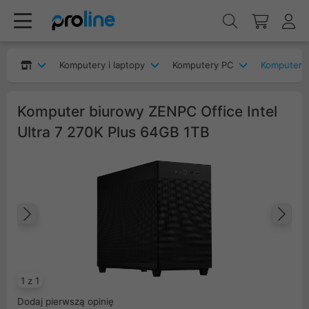
Komputery i laptopy
Komputery PC
Komputery 
Komputer biurowy ZENPC Office Intel
Ultra 7 270K Plus 64GB 1TB
Poprzedni
Na
1 z 1
Dodaj pierwszą opinię