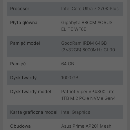
Procesor
Intel Core Ultra 7 270K Plus
Płyta główna
Gigabyte B860M AORUS
ELITE WF6E
Pamięć model
GoodRam IRDM 64GB
(2x32GB) 6000MHz CL30
Pamięć
64 GB
Dysk twardy
1000 GB
Dysk twardy model
Patriot Viper VP4300 Lite
1TB M.2 PCIe NVMe Gen4
Karta graficzna model
Intel Graphics
Obudowa
Asus Prime AP201 Mesh