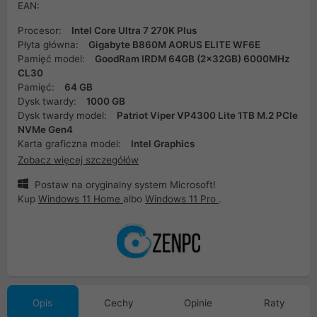
EAN:
Procesor:
Intel Core Ultra 7 270K Plus
Płyta główna:
Gigabyte B860M AORUS ELITE WF6E
Pamięć model:
GoodRam IRDM 64GB (2x32GB) 6000MHz
CL30
Pamięć:
64 GB
Dysk twardy:
1000 GB
Dysk twardy model:
Patriot Viper VP4300 Lite 1TB M.2 PCIe
NVMe Gen4
Karta graficzna model:
Intel Graphics
Zobacz więcej szczegółów
Postaw na oryginalny system Microsoft!
Kup
Windows 11 Home
albo
Windows 11 Pro
.
Opis
Cechy
Opinie
Raty