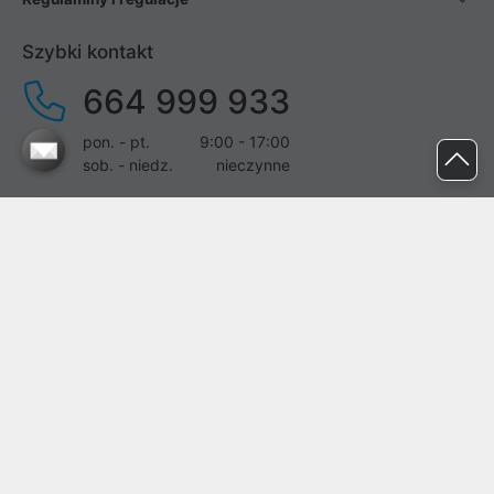
Szybki kontakt
664 999 933
pon. - pt.
9:00 - 17:00
sob. - niedz.
nieczynne
pomoc@proline.pl
Dołącz do nas
Zgłoś błąd na stronie
Proline SA z siedzibą w Mirkowie (55-095), przy ul. Brzozowej 5,
wpisana do rejestru przedsiębiorców Krajowego Rejestru Sądowego
przez Sąd Rejonowy dla Wrocławia-Fabrycznej we Wrocławiu, VI
Wydział Gospodarczy Krajowego Rejestru Sądowego pod nr KRS:
0000282071, NIP: 8951898022, REGON: 020482041, BDO: