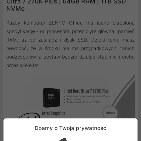
Ultra 7 270K Plus | 64GB RAM | 1TB SSD
NVMe
Każdy komputer ZENPC Office ma jasno określoną
specyfikację - od procesora, przez płytę główną i pamięć
RAM, aż po zasilacz i dysk SSD. Dzięki temu masz
pewność, że w środku nie ma przypadkowych, tanich
podzespołów, a zestaw będzie działać stabilnie i cicho
przez wiele lat.
Dbamy o Twoją prywatność