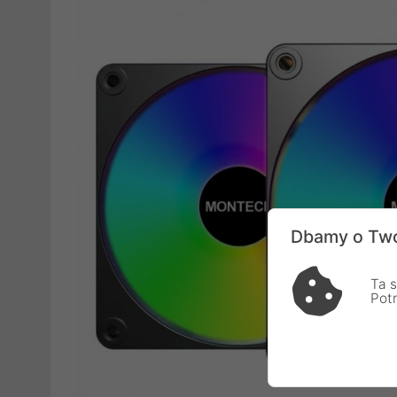
Dbamy o Two
Ta s
Pot