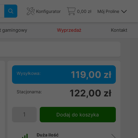
Konfigurator
0,00 zł
Mój Proline
t gamingowy
Wyprzedaż
Kontakt
119,00 zł
Wysyłkowa:
122,00 zł
Stacjonarna:
a
o
M
Dodaj do koszyka
i
Duża ilość