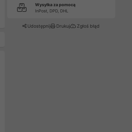
Wysyłka za pomocą
InPost, DPD, DHL
Udostępnij
Drukuj
Zgłoś błąd