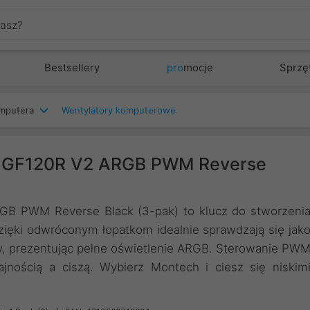
Bestsellery
pro
mocje
Sprzę
mputera
Wentylatory komputerowe
h GF120R V2 ARGB PWM Reverse
B PWM Reverse Black (3-pak) to klucz do stworzeni
ięki odwróconym łopatkom idealnie sprawdzają się jak
y, prezentując pełne oświetlenie ARGB. Sterowanie PW
nością a ciszą. Wybierz Montech i ciesz się niskim