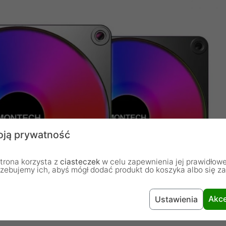
ją prywatność
trona korzysta z
ciasteczek
w celu zapewnienia jej prawidłowe
rzebujemy ich, abyś mógł dodać produkt do koszyka albo się z
Akce
Ustawienia