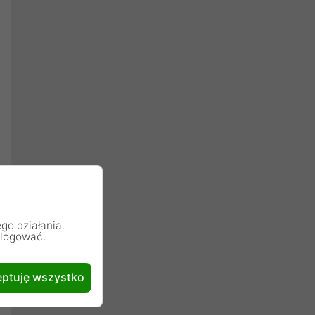
go działania.
alogować.
ptuję wszystko