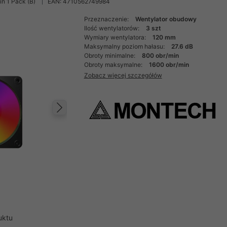
n 1 Pack (B)
EAN: 4710562749984
Przeznaczenie:
Wentylator obudowy
Ilość wentylatorów:
3 szt
Wymiary wentylatora:
120 mm
Maksymalny poziom hałasu:
27.6 dB
Obroty minimalne:
800 obr/min
Obroty maksymalne:
1600 obr/min
Zobacz więcej szczegółów
Następny
uktu