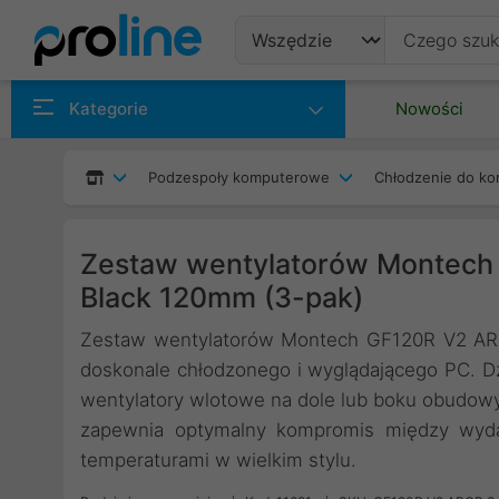
Produkty
Kategorie
Nowości
Producenci
Podzespoły komputerowe
Chłodzenie do ko
Kategorie
Zestaw wentylatorów Montec
Black 120mm (3-pak)
Zestaw wentylatorów Montech GF120R V2 ARG
doskonale chłodzonego i wyglądającego PC. Dz
wentylatory wlotowe na dole lub boku obudow
zapewnia optymalny kompromis między wydaj
temperaturami w wielkim stylu.