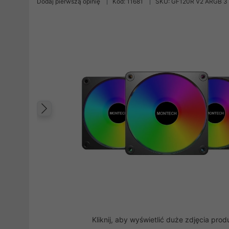
Dodaj pierwszą opinię
Kod: 11681
SKU: GF120R V2 ARGB 3 i
Poprzedni
Kliknij, aby wyświetlić duże zdjęcia prod