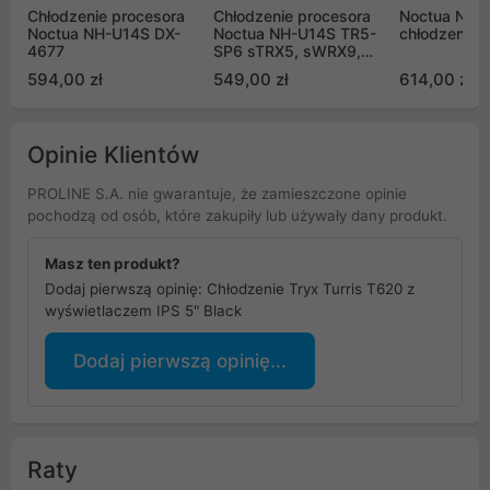
Chłodzenie procesora
Chłodzenie procesora
Noctua NH-
Noctua NH-U14S DX-
Noctua NH-U14S TR5-
chłodzenie 
4677
SP6 sTRX5, sWRX9,
SP6
594,00 zł
549,00 zł
614,00 zł
Opinie Klientów
PROLINE S.A. nie gwarantuje, że zamieszczone opinie
pochodzą od osób, które zakupiły lub używały dany produkt.
Masz ten produkt?
Dodaj pierwszą opinię: Chłodzenie Tryx Turris T620 z
wyświetlaczem IPS 5" Black
Dodaj pierwszą opinię...
Raty