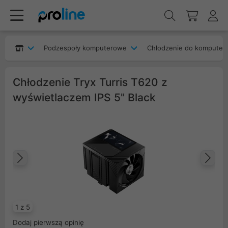
Podzespoły komputerowe
Chłodzenie do komputer
Chłodzenie Tryx Turris T620 z
wyświetlaczem IPS 5" Black
Poprzedni
Na
1 z 5
Dodaj pierwszą opinię