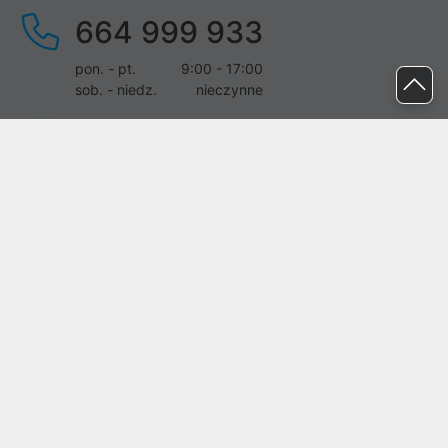
664 999 933
pon. - pt.
9:00 - 17:00
sob. - niedz.
nieczynne
pomoc@proline.pl
Dołącz do nas
Zgłoś błąd na stronie
Proline SA z siedzibą w Mirkowie (55-095), przy ul. Brzozowej 5,
wpisana do rejestru przedsiębiorców Krajowego Rejestru Sądowego
przez Sąd Rejonowy dla Wrocławia-Fabrycznej we Wrocławiu, VI
Wydział Gospodarczy Krajowego Rejestru Sądowego pod nr KRS:
0000282071, NIP: 8951898022, REGON: 020482041, BDO:
000437899. Kapitał zakładowy Spółki wynosi 500000,00 zł i został
on opłacony w całości.
© proline 1996 - 2026. Wszelkie prawa zastrzeżone.