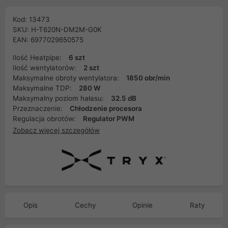
Kod: 13473
SKU: H-T620N-DM2M-G0K
EAN: 6977029650575
Ilość Heatpipe:
6 szt
Ilość wentylatorów:
2 szt
Maksymalne obroty wentylatora:
1850 obr/min
Maksymalne TDP:
280 W
Maksymalny poziom hałasu:
32.5 dB
Przeznaczenie:
Chłodzenie procesora
Regulacja obrotów:
Regulator PWM
Zobacz więcej szczegółów
Opis
Cechy
Opinie
Raty