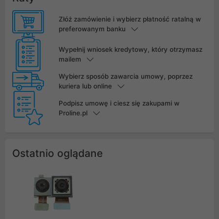
Złóż zamówienie i wybierz płatność ratalną w
preferowanym banku
Wypełnij wniosek kredytowy, który otrzymasz
mailem
Wybierz sposób zawarcia umowy, poprzez
kuriera lub online
Podpisz umowę i ciesz się zakupami w
Proline.pl
Ostatnio oglądane