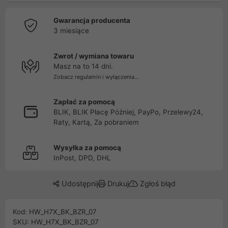
Gwarancja producenta
3 miesiące
Zwrot / wymiana towaru
Masz na to 14 dni.
Zobacz regulamin i wyłączenia...
Zapłać za pomocą
BLIK, BLIK Płacę Później, PayPo, Przelewy24,
Raty, Kartą, Za pobraniem
Wysyłka za pomocą
InPost, DPD, DHL
Udostępnij
Drukuj
Zgłoś błąd
Kod: HW_H7X_BK_BZR_07
SKU: HW_H7X_BK_BZR_07