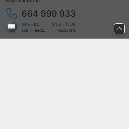
Szybki kontakt
664 999 933
pon. - pt.
9:00 - 17:00
sob. - niedz.
nieczynne
pomoc@proline.pl
Dołącz do nas
Zgłoś błąd na stronie
Proline SA z siedzibą w Mirkowie (55-095), przy ul. Brzozowej 5,
wpisana do rejestru przedsiębiorców Krajowego Rejestru Sądowego
przez Sąd Rejonowy dla Wrocławia-Fabrycznej we Wrocławiu, VI
Wydział Gospodarczy Krajowego Rejestru Sądowego pod nr KRS:
0000282071, NIP: 8951898022, REGON: 020482041, BDO:
000437899. Kapitał zakładowy Spółki wynosi 500000,00 zł i został
on opłacony w całości.