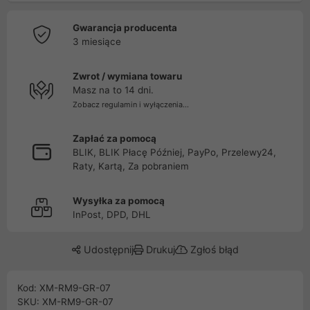
Gwarancja producenta
3 miesiące
Zwrot / wymiana towaru
Masz na to 14 dni.
Zobacz regulamin i wyłączenia...
Zapłać za pomocą
BLIK, BLIK Płacę Później, PayPo, Przelewy24,
Raty, Kartą, Za pobraniem
Wysyłka za pomocą
InPost, DPD, DHL
Udostępnij
Drukuj
Zgłoś błąd
Kod: XM-RM9-GR-07
SKU: XM-RM9-GR-07