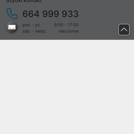
Szybki kontakt
664 999 933
pon. - pt.
9:00 - 17:00
sob. - niedz.
nieczynne
pomoc@proline.pl
Dołącz do nas
Zgłoś błąd na stronie
Proline SA z siedzibą w Mirkowie (55-095), przy ul. Brzozowej 5,
wpisana do rejestru przedsiębiorców Krajowego Rejestru Sądowego
przez Sąd Rejonowy dla Wrocławia-Fabrycznej we Wrocławiu, VI
Wydział Gospodarczy Krajowego Rejestru Sądowego pod nr KRS:
0000282071, NIP: 8951898022, REGON: 020482041, BDO:
000437899. Kapitał zakładowy Spółki wynosi 500000,00 zł i został
on opłacony w całości.