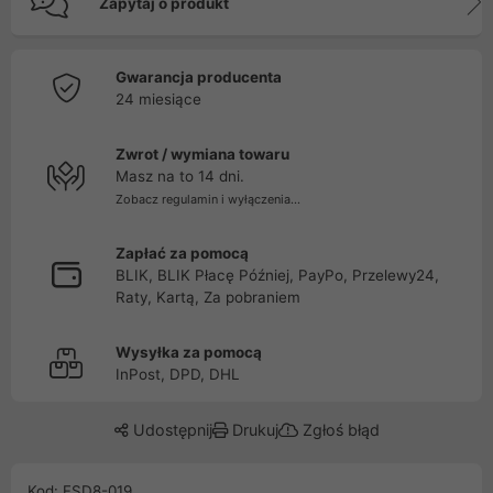
Zapytaj o produkt
Gwarancja producenta
24 miesiące
Zwrot / wymiana towaru
Masz na to 14 dni.
Zobacz regulamin i wyłączenia...
Zapłać za pomocą
BLIK, BLIK Płacę Później, PayPo, Przelewy24,
Raty, Kartą, Za pobraniem
Wysyłka za pomocą
InPost, DPD, DHL
Udostępnij
Drukuj
Zgłoś błąd
Kod: FSD8-019