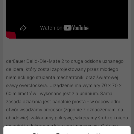
der8auer Delid-Die-Mate 2 to druga odsłona uznanego
delidera, który został zaprojektowany przez młodego
niemieckiego studenta mechatroniki oraz światowej
sławy overclockera. Urządzenie ma wymiary 70 x 70 x
60 milimetrów i wykonane jest z aluminium. Sama
zasada działania jest banalnie prosta - w odpowiedni
otwór wsadzamy procesor (zgodnie z oznaczeniami na
obudowie), zakładamy pokrywę, wkręcamy śrubkę i nieco
mocniej ją dokręcamy kluczem imbusowym. Gotowe.
Teraz możemy pracować na gołym procesorze lub