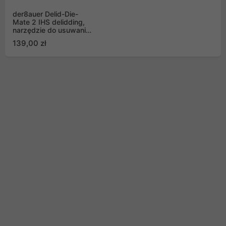
der8auer Delid-Die-
Mate 2 IHS delidding,
narzędzie do usuwania
pokrywy procesora
139,00 zł