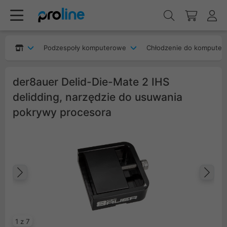
Podzespoły komputerowe
Chłodzenie do komputer
der8auer Delid-Die-Mate 2 IHS
delidding, narzędzie do usuwania
pokrywy procesora
Poprzedni
Na
1 z 7