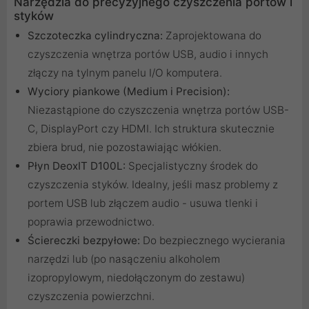
Narzędzia do precyzyjnego czyszczenia portów i
styków
Szczoteczka cylindryczna:
Zaprojektowana do
czyszczenia wnętrza portów USB, audio i innych
złączy na tylnym panelu I/O komputera.
Wyciory piankowe (Medium i Precision):
Niezastąpione do czyszczenia wnętrza portów USB-
C, DisplayPort czy HDMI. Ich struktura skutecznie
zbiera brud, nie pozostawiając włókien.
Płyn DeoxIT D100L:
Specjalistyczny środek do
czyszczenia styków. Idealny, jeśli masz problemy z
portem USB lub złączem audio - usuwa tlenki i
poprawia przewodnictwo.
Ściereczki bezpyłowe:
Do bezpiecznego wycierania
narzędzi lub (po nasączeniu alkoholem
izopropylowym, niedołączonym do zestawu)
czyszczenia powierzchni.