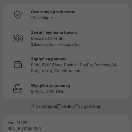
Gwarancja producenta
12 miesiące
Zwrot / wymiana towaru
Masz na to 14 dni.
Zobacz regulamin i wyłączenia...
Zapłać za pomocą
BLIK, BLIK Płacę Później, PayPo, Przelewy24,
Raty, Kartą, Za pobraniem
Wysyłka za pomocą
InPost, DPD, DHL
Udostępnij
Drukuj
Zgłoś błąd
Kod: 11729
SKU: EU145523-1