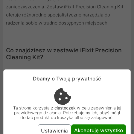
zanieczyszczenia. Zestaw iFixit Precision Cleaning Kit
oferuje różnorodne specjalistyczne narzędzia do
radzenia sobie w trudno dostępnych miejscach.
Co znajdziesz w zestawie iFixit Precision
Cleaning Kit?
Dbamy o Twoją prywatność
Ten zestaw został skomponowany przez specjalistów z
iFixit, aby zapewnić narzędzia do każdego scenariusza
czyszczenia komputera stacjonarnego. Wszystkie
elementy są bezpieczne antystatycznie (ESD-safe), co
Ta strona korzysta z
ciasteczek
w celu zapewnienia jej
gwarantuje, że nie uszkodzisz wrażliwych układów
prawidłowego działania. Potrzebujemy ich, abyś mógł
dodać produkt do koszyka albo się zalogować.
scalonych podczas pracy.
Akceptuję wszystko
Ustawienia