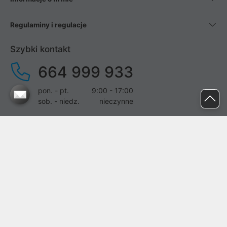
Regulaminy i regulacje
Szybki kontakt
664 999 933
pon. - pt.
9:00 - 17:00
sob. - niedz.
nieczynne
pomoc@proline.pl
Dołącz do nas
Zgłoś błąd na stronie
Proline SA z siedzibą w Mirkowie (55-095), przy ul. Brzozowej 5,
wpisana do rejestru przedsiębiorców Krajowego Rejestru Sądowego
przez Sąd Rejonowy dla Wrocławia-Fabrycznej we Wrocławiu, VI