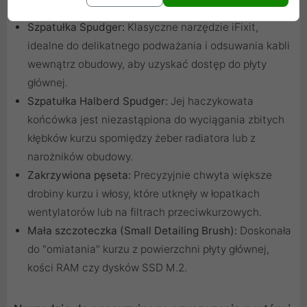
Narzędzia do usuwania kurzu i zanieczyszczeń
Szpatułka Spudger:
Klasyczne narzędzie iFixit,
idealne do delikatnego podważania i odsuwania kabli
wewnątrz obudowy, aby uzyskać dostęp do płyty
głównej.
Szpatułka Halberd Spudger:
Jej haczykowata
końcówka jest niezastąpiona do wyciągania zbitych
kłębków kurzu spomiędzy żeber radiatora lub z
narożników obudowy.
Zakrzywiona pęseta:
Precyzyjnie chwyta większe
drobiny kurzu i włosy, które utknęły w łopatkach
wentylatorów lub na filtrach przeciwkurzowych.
Mała szczoteczka (Small Detailing Brush):
Doskonała
do "omiatania" kurzu z powierzchni płyty głównej,
kości RAM czy dysków SSD M.2.