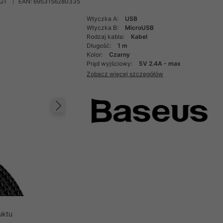
G1
EAN: 6953156280335
Wtyczka A:
USB
Wtyczka B:
MicroUSB
Rodzaj kabla:
Kabel
Długość:
1 m
Kolor:
Czarny
Prąd wyjściowy:
5V 2.4A - max
Zobacz więcej szczegółów
Następny
uktu