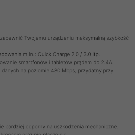
e
by zapewnić Twojemu urządzeniu maksymalną szybkość
owania m.in.: Quick Charge 2.0 / 3.0 itp.
dowanie smartfonów i tabletów prądem do 2.4A.
ł danych na poziomie 480 Mbps, przydatny przy
e bardziej odporny na uszkodzenia mechaniczne.
kręcanie oraz nie plącze się.