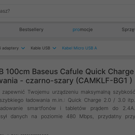
Bestsellery
pro
mocje
Sprzę
i adaptery
Kable USB
Kabel Micro USB A
B 100cm Baseus Cafule Quick Charge
wania - czarno-szary (CAMKLF-BG1 )
by zapewnić Twojemu urządzeniu maksymalną szybkoś
zybkiego ładowania m.in.: Quick Charge 2.0 / 3.0 itp
 ładowanie smartfonów i tabletów prądem do 2.4A
esył danych na poziomie 480 Mbps, przydatny prz