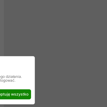
go działania.
alogować.
ptuję wszystko