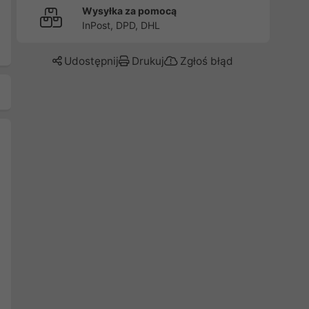
Wysyłka za pomocą
InPost, DPD, DHL
Udostępnij
Drukuj
Zgłoś błąd