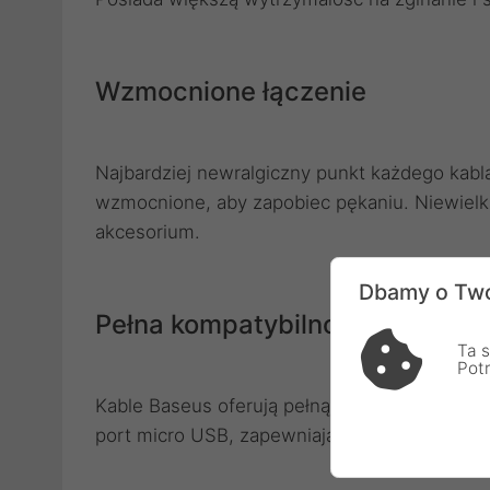
Wzmocnione łączenie
Najbardziej newralgiczny punkt każdego kabl
wzmocnione, aby zapobiec pękaniu. Niewielk
akcesorium.
Dbamy o Two
Pełna kompatybilność
Ta s
Pot
Kable Baseus oferują pełną kompatybilność
port micro USB, zapewniając im najkrótsze m