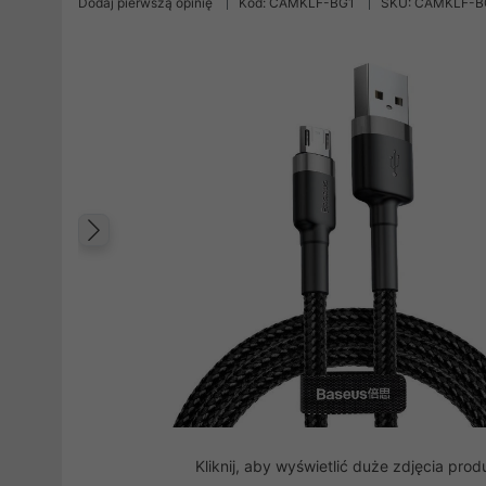
Dodaj pierwszą opinię
Kod: CAMKLF-BG1
SKU: CAMKLF-B
Poprzedni
Kliknij, aby wyświetlić duże zdjęcia prod