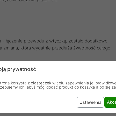
a - łączenie przewodu z wtyczką, zostało dodatkowo
a zmiana, która wydatnie przedłuża żywotność całego
ją prywatność
trona korzysta z
ciasteczek
w celu zapewnienia jej prawidłowe
rzebujemy ich, abyś mógł dodać produkt do koszyka albo się z
 ze wszystkimi Twoimi urządzeniami wyposażonymi w
Akce
Ustawienia
ożliwe ładowanie.