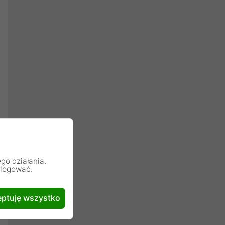
go działania.
alogować.
ptuję wszystko