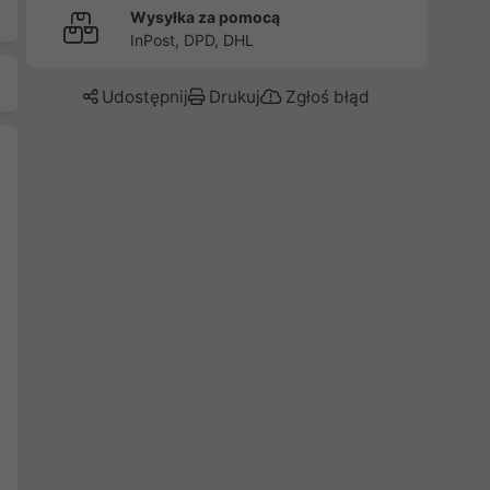
Wysyłka za pomocą
InPost, DPD, DHL
Udostępnij
Drukuj
Zgłoś błąd