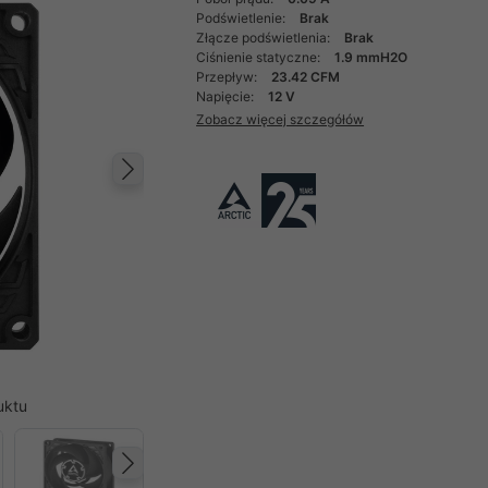
Podświetlenie:
Brak
Złącze podświetlenia:
Brak
Ciśnienie statyczne:
1.9 mmH2O
Przepływ:
23.42 CFM
Napięcie:
12 V
Zobacz więcej szczegółów
Następny
uktu
Następny