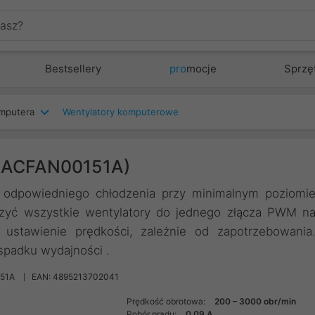
Bestsellery
pro
mocje
Sprzę
mputera
Wentylatory komputerowe
(ACFAN00151A)
ą odpowiedniego chłodzenia przy minimalnym poziomi
zyć wszystkie wentylatory do jednego złącza PWM n
 ustawienie prędkości, zależnie od zapotrzebowania
spadku wydajności .
51A
EAN: 4895213702041
Prędkość obrotowa:
200 – 3000 obr/min
Pobór prądu:
0.09 A