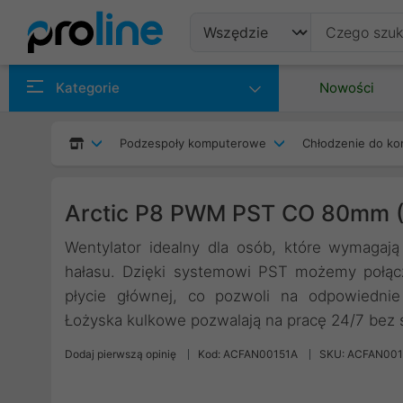
Produkty
Kategorie
Nowości
Producenci
Podzespoły komputerowe
Chłodzenie do ko
Kategorie
Arctic P8 PWM PST CO 80mm 
Wentylator idealny dla osób, które wymagaj
hałasu. Dzięki systemowi PST możemy połąc
płycie głównej, co pozwoli na odpowiednie
Łożyska kulkowe pozwalają na pracę 24/7 bez 
Dodaj pierwszą opinię
Kod: ACFAN00151A
SKU: ACFAN001