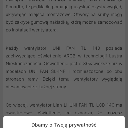
Ponadto, te podkładki pomagają uzyskać czysty wygląd,
ukrywając miejsca montażowe. Otwory na śruby mogą
być zakryte gumową nakładką, którą można zamocować
po instalacji wentylatora.
Każdy wentylator UNI FAN TL 140 posiada
zachwycające oświetlenie ARGB w technologii Lustra
Nieskończoności. Oświetlenie jest o 30% większe niż w
modelach UNI FAN SL-INF i rozmieszczone po obu
stronach ramy. Dzięki temu wentylatory wyglądają
niesamowicie z każdej strony.
Co więcej, wentylator Lian Li UNI FAN TL LCD 140 ma
dwustrefowe oświetlenie, co oznacza, że możesz
niezależnie sterować diodami LED po obu stronach
Dbamy o Twoją prywatność