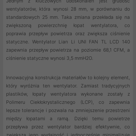
Jednym z kluczowych udoskonaleń jest grubość
wentylatorów, która wynosi 28 mm, w porównaniu do
standardowych 25 mm. Taka zmiana przekłada się na
zwiększoną powierzchnię łopat wentylatora, co
poprawia przepływ powietrza oraz zwiększa ciśnienie
statyczne. Wentylator Lian Li UNI FAN TL LCD 140
zapewnia przepływ powietrza na poziomie 68,1 CFM, a
ciśnienie statyczne wynosi 3,5 mmH2O.
Innowacyjna konstrukcja materiałów to kolejny element,
który wyróżnia ten wentylator. Zamiast tradycyjnych
plastików, łopaty wentylatora wykonane zostały z
Polimeru Ciekłokrystalicznego (LCP), co zapewnia
lepsze tolerancje i pozwala na zmniejszenie przestrzeni
między łopatami a ramą. Dzięki temu powietrze
przepływa przez wentylator bardziej efektywnie, co
zwiększa jego wydajność i jednocześnie minimalizuje