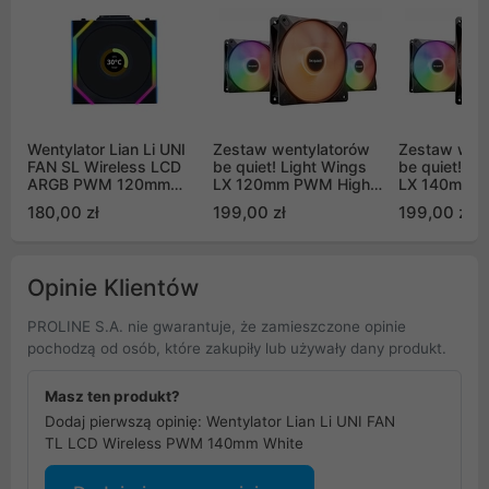
Wentylator Lian Li UNI
Zestaw wentylatorów
Zestaw wen
FAN SL Wireless LCD
be quiet! Light Wings
be quiet! Li
ARGB PWM 120mm
LX 120mm PWM High-
LX 140mm 
Black (12SLLCD1W1B)
Speed 3 szt (BL124)
Speed 3 szt
180,00 zł
199,00 zł
199,00 zł
Opinie Klientów
PROLINE S.A. nie gwarantuje, że zamieszczone opinie
pochodzą od osób, które zakupiły lub używały dany produkt.
Masz ten produkt?
Dodaj pierwszą opinię: Wentylator Lian Li UNI FAN
TL LCD Wireless PWM 140mm White