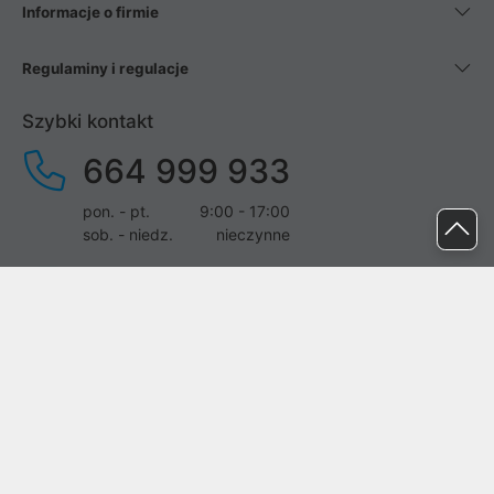
Informacje o firmie
Regulaminy i regulacje
Szybki kontakt
664 999 933
pon. - pt.
9:00 - 17:00
sob. - niedz.
nieczynne
pomoc@proline.pl
Dołącz do nas
Zgłoś błąd na stronie
Proline SA z siedzibą w Mirkowie (55-095), przy ul. Brzozowej 5,
wpisana do rejestru przedsiębiorców Krajowego Rejestru Sądowego