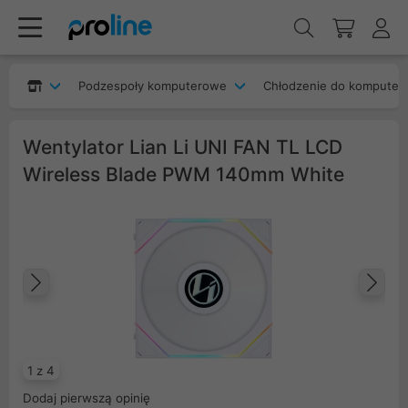
Podzespoły komputerowe
Chłodzenie do komputer
Wentylator Lian Li UNI FAN TL LCD
Wireless Blade PWM 140mm White
Poprzedni
Na
1 z 4
Dodaj pierwszą opinię