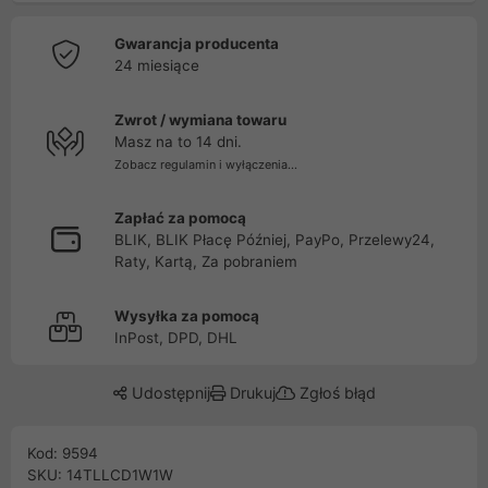
Gwarancja producenta
24 miesiące
Zwrot / wymiana towaru
Masz na to 14 dni.
Zobacz regulamin i wyłączenia...
Zapłać za pomocą
BLIK, BLIK Płacę Później, PayPo, Przelewy24,
Raty, Kartą, Za pobraniem
Wysyłka za pomocą
InPost, DPD, DHL
Udostępnij
Drukuj
Zgłoś błąd
Kod: 9594
SKU: 14TLLCD1W1W