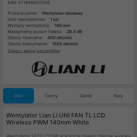
EAN: 4718466017536
Przeznaczenie:
Wentylator obudowy
Ilość wentylatorów:
1 szt
Wymiary wentylatora:
140 mm
Maksymalny poziom hałasu:
28.5 dB
Obroty minimalne:
400 obr/min
Obroty maksymalne:
1600 obr/min
Zobacz więcej szczegółów
Opis
Cechy
Opinie
Raty
Wentylator Lian Li UNI FAN TL LCD
Wireless PWM 140mm White
Wentylator 14TLLCD1W w kolorze białym oferuje wysoką