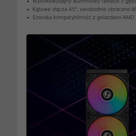
Wysokowydajny aluminiowy radiator z gęs
Kątowe złącza 45°, swobodnie obracane d
Szeroka kompatybilność z gniazdami AMD i