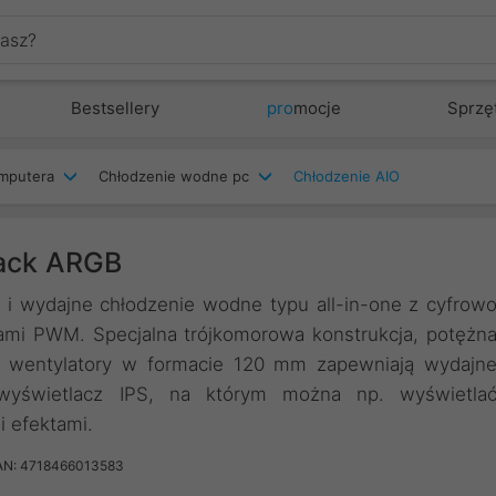
Bestsellery
pro
mocje
Sprzę
mputera
Chłodzenie wodne pc
Chłodzenie AIO
lack ARGB
 i wydajne chłodzenie wodne typu all-in-one z cyfrow
ami PWM. Specjalna trójkomorowa konstrukcja, potężn
ci wentylatory w formacie 120 mm zapewniają wydajn
wyświetlacz IPS, na którym można np. wyświetla
 efektami.
AN: 4718466013583