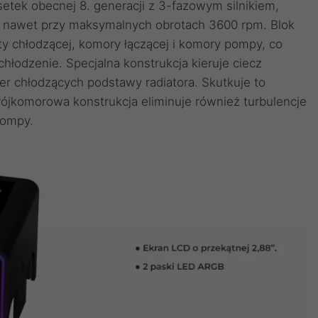
ek obecnej 8. generacji z 3-fazowym silnikiem,
(A) nawet przy maksymalnych obrotach 3600 rpm. Blok
ty chłodzącej, komory łączącej i komory pompy, co
hłodzenie. Specjalna konstrukcja kieruje ciecz
r chłodzących podstawy radiatora. Skutkuje to
rójkomorowa konstrukcja eliminuje również turbulencje
pompy.