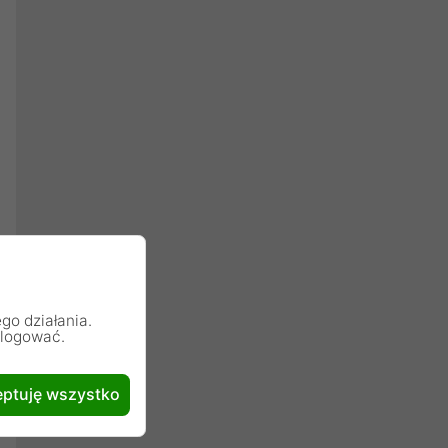
go działania.
alogować.
ptuję wszystko