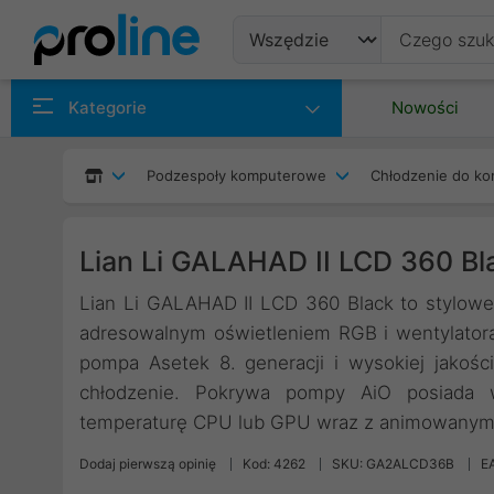
Produkty
Kategorie
Nowości
Producenci
Podzespoły komputerowe
Chłodzenie do ko
Kategorie
Lian Li GALAHAD II LCD 360 B
Lian Li GALAHAD II LCD 360 Black to stylowe
adresowalnym oświetleniem RGB i wentylator
pompa Asetek 8. generacji i wysokiej jakoś
chłodzenie. Pokrywa pompy AiO posiada 
temperaturę CPU lub GPU wraz z animowanymi
Dodaj pierwszą opinię
Kod: 4262
SKU: GA2ALCD36B
E