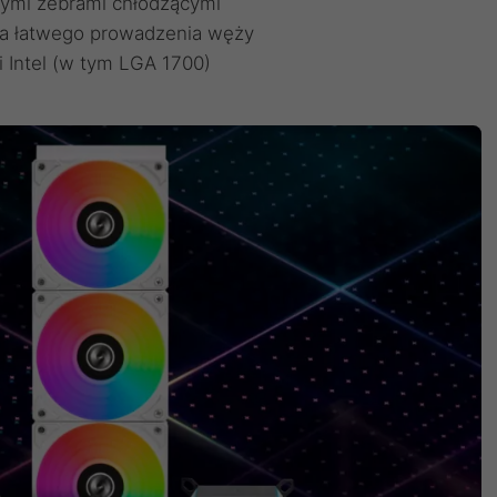
tymi żebrami chłodzącymi
la łatwego prowadzenia węży
 Intel (w tym LGA 1700)