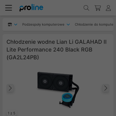
Podzespoły komputerowe
Chłodzenie do komputer
Chłodzenie wodne Lian Li GALAHAD II
Lite Performance 240 Black RGB
(GA2L24PB)
Poprzedni
Na
1 z 5