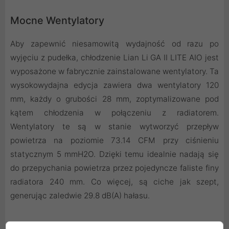
Mocne Wentylatory
Aby zapewnić niesamowitą wydajność od razu po
wyjęciu z pudełka, chłodzenie Lian Li GA II LITE AIO jest
wyposażone w fabrycznie zainstalowane wentylatory. Ta
wysokowydajna edycja zawiera dwa wentylatory 120
mm, każdy o grubości 28 mm, zoptymalizowane pod
kątem chłodzenia w połączeniu z radiatorem.
Wentylatory te są w stanie wytworzyć przepływ
powietrza na poziomie 73.14 CFM przy ciśnieniu
statycznym 5 mmH2O. Dzięki temu idealnie nadają się
do przepychania powietrza przez pojedyncze faliste finy
radiatora 240 mm. Co więcej, są ciche jak szept,
generując zaledwie 29.8 dB(A) hałasu.