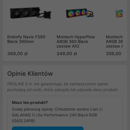
Endorfy Navis F360
Montech HyperFlow
Montech Hy
Black 360mm
ARGB 360 Black
ARGB 360 W
zestaw AIO
zestaw AIO
369,00 zł
349,00 zł
359,00 zł
Opinie Klientów
PROLINE S.A. nie gwarantuje, że zamieszczone opinie
pochodzą od osób, które zakupiły lub używały dany produkt.
Masz ten produkt?
Dodaj pierwszą opinię: Chłodzenie wodne Lian Li
GALAHAD II Lite Performance 240 Black RGB
(GA2L24PB)