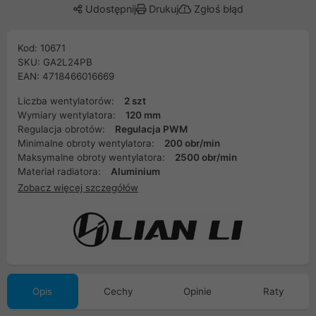
Udostępnij
Drukuj
Zgłoś błąd
Kod: 10671
SKU: GA2L24PB
EAN: 4718466016669
Liczba wentylatorów:
2 szt
Wymiary wentylatora:
120 mm
Regulacja obrotów:
Regulacja PWM
Minimalne obroty wentylatora:
200 obr/min
Maksymalne obroty wentylatora:
2500 obr/min
Materiał radiatora:
Aluminium
Zobacz więcej szczegółów
Opis
Cechy
Opinie
Raty