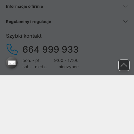
Informacje o firmie
Regulaminy i regulacje
Szybki kontakt
664 999 933
pon. - pt.
9:00 - 17:00
sob. - niedz.
nieczynne
pomoc@proline.pl
Dołącz do nas
Zgłoś błąd na stronie
Proline SA z siedzibą w Mirkowie (55-095), przy ul. Brzozowej 5,