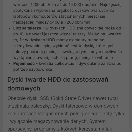
wartości 1200 obr./min aż do 15 000 obr./min. Najczęściej
spotykana i wybierana prędkość dysków twardych do
laptopów i komputerów stacjonarnych mieści się
najczęściej między 5400 a 7200 obr./min
Liczba talerzy
- w dyskach HDD znajdować się może od 1
do 10, a nawet i jeszcze więcej talerzy. Mając na uwadze
to, że w dyskach HDD mamy elementy ruchome,
zdecydowanie lepiej wybierać jest te dyski, które tych
talerzy posiadają mniej - niwelując tym samym możliwość
wystąpienia awarii, cichszą pracę, mniejsze wibracje
Pojemność
- kwestia całkowicie indywidulana zależna od
potrzeb użytkownika
Dyski twarde HDD do zastosowań
domowych
Obecnie dyski SSD (Solid State Drive) nawet tutaj
przejmują pałeczkę. Dyski talerzowe w domowych
komputerach stacjonarnych pełnią obecnie rolę tylko
i wyłącznie magazynowania danych. System
operacyjny, programy z których korzystamy jak i