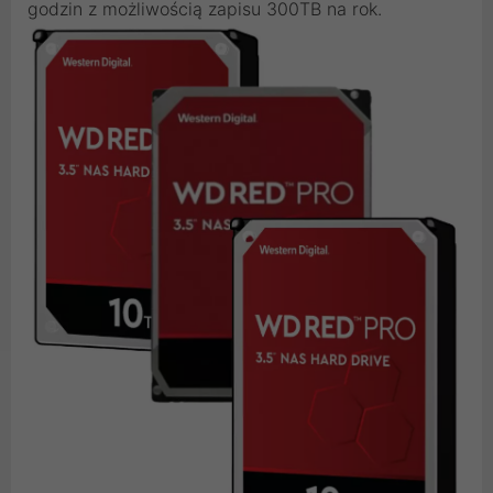
godzin z możliwością zapisu 300TB na rok.