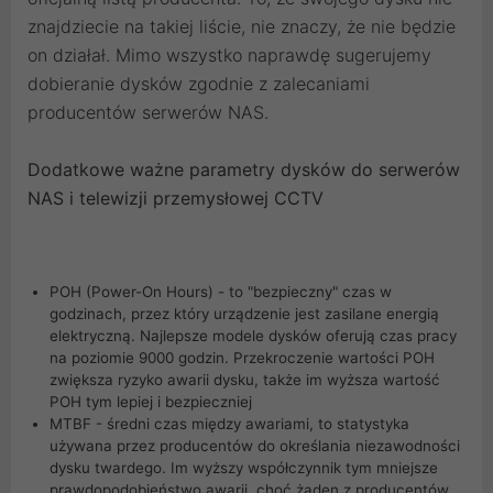
znajdziecie na takiej liście, nie znaczy, że nie będzie
on działał. Mimo wszystko naprawdę sugerujemy
dobieranie dysków zgodnie z zalecaniami
producentów serwerów NAS.
Dodatkowe ważne parametry dysków do serwerów
NAS i telewizji przemysłowej CCTV
POH (Power-On Hours) - to "bezpieczny" czas w
godzinach, przez który urządzenie jest zasilane energią
elektryczną. Najlepsze modele dysków oferują czas pracy
na poziomie 9000 godzin. Przekroczenie wartości POH
zwiększa ryzyko awarii dysku, także im wyższa wartość
POH tym lepiej i bezpieczniej
MTBF - średni czas między awariami, to statystyka
używana przez producentów do określania niezawodności
dysku twardego. Im wyższy współczynnik tym mniejsze
prawdopodobieństwo awarii, choć żaden z producentów