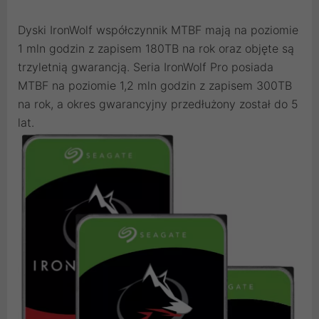
Dyski IronWolf współczynnik MTBF mają na poziomie
1 mln godzin z zapisem 180TB na rok oraz objęte są
trzyletnią gwarancją. Seria IronWolf Pro posiada
MTBF na poziomie 1,2 mln godzin z zapisem 300TB
na rok, a okres gwarancyjny przedłużony został do 5
lat.