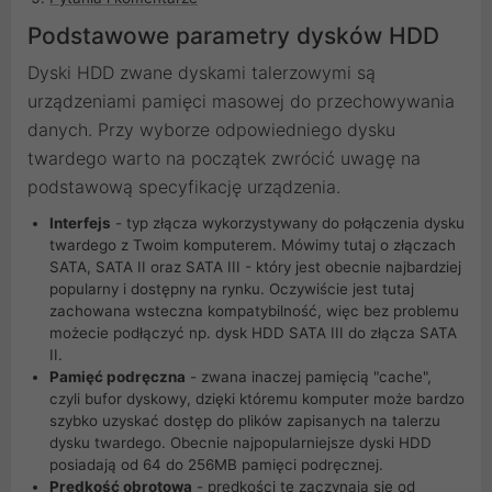
Podstawowe parametry dysków HDD
Dyski HDD zwane dyskami talerzowymi są
urządzeniami pamięci masowej do przechowywania
danych. Przy wyborze odpowiedniego dysku
twardego warto na początek zwrócić uwagę na
podstawową specyfikację urządzenia.
Interfejs
- typ złącza wykorzystywany do połączenia dysku
twardego z Twoim komputerem. Mówimy tutaj o złączach
SATA, SATA II oraz SATA III - który jest obecnie najbardziej
popularny i dostępny na rynku. Oczywiście jest tutaj
zachowana wsteczna kompatybilność, więc bez problemu
możecie podłączyć np. dysk HDD SATA III do złącza SATA
II.
Pamięć podręczna
- zwana inaczej pamięcią "cache",
czyli bufor dyskowy, dzięki któremu komputer może bardzo
szybko uzyskać dostęp do plików zapisanych na talerzu
dysku twardego. Obecnie najpopularniejsze dyski HDD
posiadają od 64 do 256MB pamięci podręcznej.
Prędkość obrotowa
- prędkości te zaczynają się od