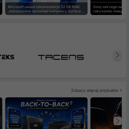
Microsoft usuwa rekomendacje 32 GB RAM.
Sony ostrzega na pu
Jednocześnie sprzedaje komputery Surface z
roku koniec nowych g
8 GB
Na
Zobacz więcej artykułów
Na