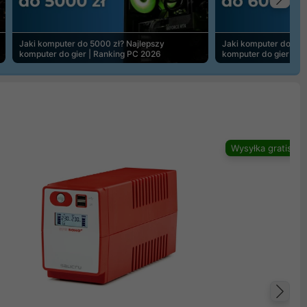
Na
Jaki komputer do 5000 zł? Najlepszy
Jaki komputer do 600
komputer do gier | Ranking PC 2026
komputer do gier | R
Wysyłka gratis
Na