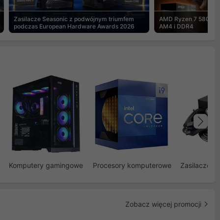
Zasilacze Seasonic z podwójnym triumfem
AMD Ryzen 7 5800X3
podczas European Hardware Awards 2026
AM4 i DDR4
Na
Komputery gamingowe
Procesory komputerowe
Zasilacze d
Zobacz więcej promocji