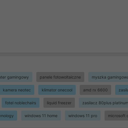
ter gamingowy
panele fotowoltaiczne
myszka gamingow
kamera neotec
klimator onecool
amd rx 6600
zasi
fotel noblechairs
liquid freezer
zasilacz 80plus platinu
ynology
windows 11 home
windows 11 pro
microsoft 