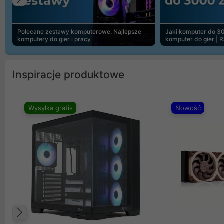
Poprzedni
Polecane zestawy komputerowe. Najlepsze
Jaki komputer do 30
komputery do gier i pracy
komputer do gier | 
Inspiracje produktowe
Wysyłka gratis
Nowość
Poprzedni