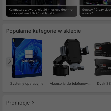
Komputery z gwarancją 36 miesięcy door-to-
Gotowy PC czy skład
door - gotowe ZENPC i składaki
opłaca?
Popularne kategorie w sklepie
Poprzedni
Systemy operacyjne
Akcesoria do telefonów GSM
Dysk S
Promocje