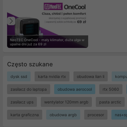
Poprzedni
NeoTEC OneCool - mały klimator, duża ulga w
upalne dni już za 69 zł
Często szukane
dysk ssd
karta nvidia rtx
obudowa lian li
kompu
zasilacz do laptopa
obudowa aerocool
rtx 5060
zasilacz ups
wentylator 120mm argb
pasta arctic
karta graficzna
obudowa argb
procesor
nas+s