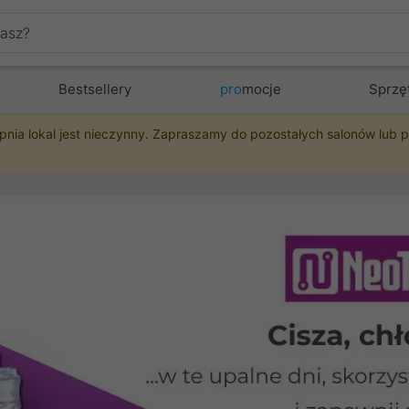
Bestsellery
pro
mocje
Sprzę
pnia lokal jest nieczynny. Zapraszamy do pozostałych salonów lub