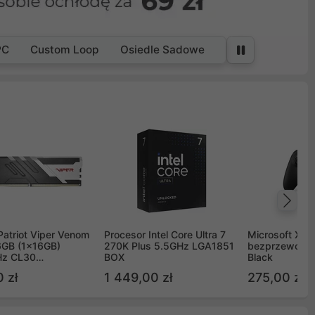
PC
Custom Loop
Osiedle Sadowe
Na
Patriot Viper Venom
Procesor Intel Core Ultra 7
Microsoft Xbox
GB (1x16GB)
270K Plus 5.5GHz LGA1851
bezprzewodo
z CL30
BOX
Black
G60C30
 zł
1 449,00 zł
275,00 zł