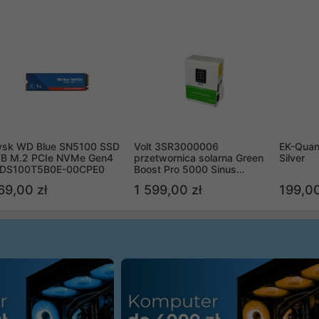
ysk WD Blue SN5100 SSD
Volt 3SR3000006
EK-Quan
TB M.2 PCIe NVMe Gen4
przetwornica solarna Green
Silver
DS100T5B0E-00CPE0
Boost Pro 5000 Sinus
Bypass
69,00 zł
1 599,00 zł
199,00