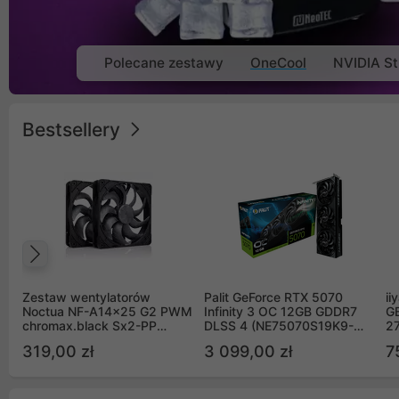
Polecane zestawy
OneCool
NVIDIA St
Bestsellery
Poprzedni
Zestaw wentylatorów
Palit GeForce RTX 5070
ii
Noctua NF-A14x25 G2 PWM
Infinity 3 OC 12GB GDDR7
G
chromax.black Sx2-PP
DLSS 4 (NE75070S19K9-
2
Sterrox 140mm Push Pull
GB2050S)
319,00 zł
3 099,00 zł
7
(2szt)