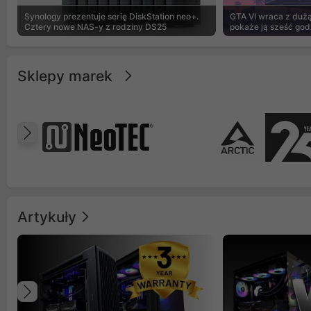
Synology prezentuje serię DiskStation neo+.
GTA VI wraca z dużą 
Cztery nowe NAS-y z rodziny DS25
pokaże ją sześć god
Sklepy marek
Poprzedni
Artykuły
Poprzedni