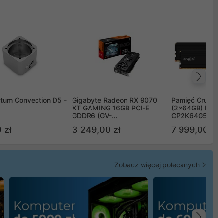
Na
tum Convection D5 -
Gigabyte Radeon RX 9070
Pamięć Crucia
XT GAMING 16GB PCI-E
(2x64GB) DD
GDDR6 (GV-
CP2K64G56C
R9070XTGAMING-16GD)
 zł
3 249,00 zł
7 999,00 zł
Zobacz więcej polecanych