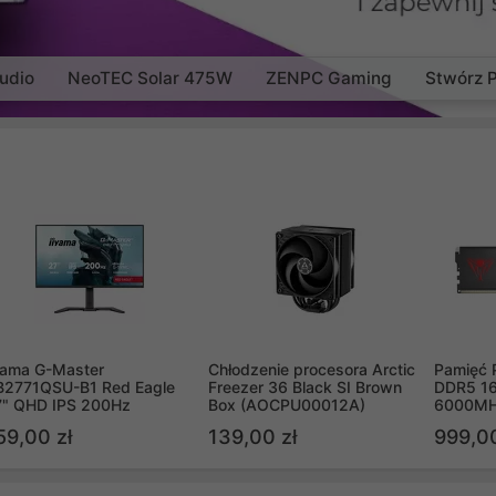
udio
NeoTEC Solar 475W
ZENPC Gaming
Stwórz 
yama G-Master
Chłodzenie procesora Arctic
Pamięć 
B2771QSU-B1 Red Eagle
Freezer 36 Black SI Brown
DDR5 16
7" QHD IPS 200Hz
Box (AOCPU00012A)
6000MH
PVV516
59,00 zł
139,00 zł
999,00