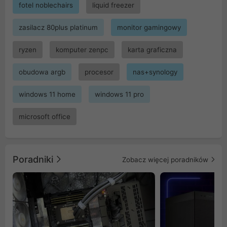
fotel noblechairs
liquid freezer
zasilacz 80plus platinum
monitor gamingowy
ryzen
komputer zenpc
karta graficzna
obudowa argb
procesor
nas+synology
windows 11 home
windows 11 pro
microsoft office
Poradniki
Zobacz więcej poradników