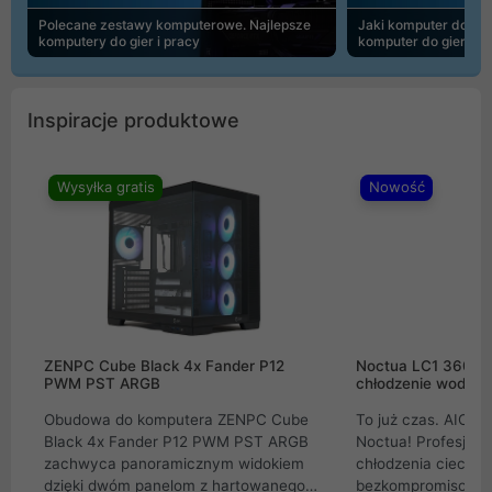
Polecane zestawy komputerowe. Najlepsze
Jaki komputer do 30
komputery do gier i pracy
komputer do gier | 
Inspiracje produktowe
Wysyłka gratis
Nowość
ZENPC Cube Black 4x Fander P12
Noctua LC1 360mm
PWM PST ARGB
chłodzenie wodne 
Obudowa do komputera ZENPC Cube
To już czas. AIO w
Black 4x Fander P12 PWM PST ARGB
Noctua! Profesjon
zachwyca panoramicznym widokiem
chłodzenia cieczą 
dzięki dwóm panelom z hartowanego
bezkompromisowe 