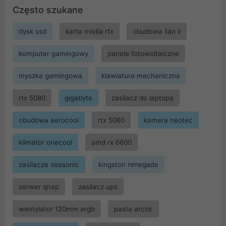
Często szukane
dysk ssd
karta nvidia rtx
obudowa lian li
komputer gamingowy
panele fotowoltaiczne
myszka gamingowa
klawiatura mechaniczna
rtx 5080
gigabyte
zasilacz do laptopa
obudowa aerocool
rtx 5060
kamera neotec
klimator onecool
amd rx 6600
zasilacze seasonic
kingston renegade
serwer qnap
zasilacz ups
wentylator 120mm argb
pasta arctic