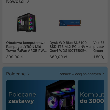
Nowości
Obudowa komputerowa
Dysk WD Blue SN5100
Volt 3SR
Rampage LYRON Mid
SSD 1TB M.2 PCIe NVMe
przetworn
Tower 7xFan ARGB PWM
Gen4 WDS100T5B0E-
Green Boo
czarna
00CPE0
Sinus Byp
399,00 zł
669,00 zł
1 599,00 
Polecane
Zobacz więcej polecanych