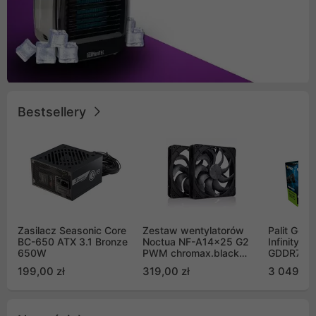
Bestsellery
Zasilacz Seasonic Core
Zestaw wentylatorów
Palit GeF
BC-650 ATX 3.1 Bronze
Noctua NF-A14x25 G2
Infinity 3
650W
PWM chromax.black
GDDR7 DL
Sx2-PP Sterrox 140mm
(NE75070
199,00 zł
319,00 zł
3 049,00
Push Pull (2szt)
GB2050S