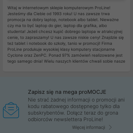
Witaj w internetowym sklepie komputerowym ProLine!
Jesteśmy dla Ciebie od 1993 roku! U nas zawsze trwa
promocja na dobry laptop, notebook albo tablet. Nieważne
czy ma to być laptop do gier, laptop dla grafika, albo
studenta! Jeżeli chcesz kupić dobrego laptopa w atrakcyjnej
cenie, to zapraszamy! U nas zawsze niskie ceny! Znajdzie się
też tablet i notebook do szkoły, tanio w promocji! Firma
ProLine produkuje wysokiej klasy komputery stacjonarne
Cyclone oraz ZenPC. Ponad 97% zamówień realizowane jest
tego samego dnia! Wielu naszych klientów chwali sobie nasze
myszki dla graczy i klawiatury mechaniczne. Posiadamy sieć
sklepów komputerowych na terenie kraju. W większości z
nich możesz odebrać zamówienie bez kosztów transportu.
Posiadamy sklep komputerowy w miastach takich jak
Wrocław, Poznań, Legnica, Katowice, Gliwice, Kalisz, Bytom,
Zapisz się na mega proMOCJE
Trzebnica, Opole. Szybka i profesjonalna obsługa!
Nie strać żadnej informacji o promocji ani
kodu rabatowego dostępnego tylko dla
ProLine to polska firma ze 100% polskim kapitałem. Działamy
subskrybentów. Dołącz teraz do grona
legalnie i płacimy podatki w naszym kraju! Posiadamy siedzibę
odbiorców newslettera ProLine!
główną w Mirkowie oraz salony na terenie kraju. Cała
komunikacja ze sklepem komputerowym ProLine jest
Więcej informacji
szyfrowana za pomocą technologii SSL. Nie sprzedajemy