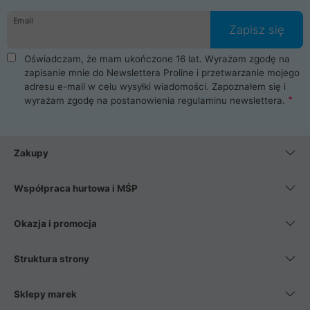
danych osobowych. Dlatego zakup notebooka albo laptopa w
Email
ProLine to czysta przyjemność i pełne bezpieczeństwo.
Zapisz się
Zaopatrzysz się u nas w akcesoria i części komputerowe
takie jak procesory, karty graficzne, płyty główne, pamięci,
Oświadczam, że mam ukończone 16 lat. Wyrażam zgodę na
dyski SSD, M.2 oraz HDD. Nasi pracownicy pomogą Ci wybrać
zapisanie mnie do Newslettera Proline i przetwarzanie mojego
najlepszy zasilacz komputerowy oraz obudowę do komputera.
adresu e-mail w celu wysyłki wiadomości. Zapoznałem się i
Poza komputerami mamy również najlepsze na rynku
wyrażam zgodę na postanowienia
regulaminu newslettera
.
Smartfony takich producentów jak Xiaomi, Apple, Samsung i
Huawei. Jeżeli chcesz, aby Twój komputer pracował cicho,
posiadamy szeroką gamę chłodzenia procesora, oraz ciche
wentylatory. Na koniec mając już to wszystko, możesz
Zakupy
wybrać idealny fotel gamingowy.
Współpraca hurtowa i MŚP
Okazja i promocja
Struktura strony
Sklepy marek