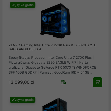
A360
Wysyłka gratis
ZENPC Gaming Intel Ultra 7 270K Plus RTX5070Ti 2TB
64GB ARGB DLSS 4
Specyfikacja: Procesor: Intel Core Ultra 7 270K Plus |
Płyta główna: Gigabyte Z890 EAGLE WIFI7 | Karta
graficzna: Gigabyte GeForce RTX 5070 Ti WINDFORCE
SFF 16GB GDDR7 | Pamięci: GoodRam IRDM 64GB
(2x32GB) 6000MHz CL30 | Dysk: Patriot SSD Viper
13 099,00 zł
VP4300 Lite 2TB M.2 PCIe NVMe Gen4 | Obudowa:
ZENPC Cube Black 4x Fander P12 PWM PST ARGB |
Zasilacz: Seasonic FOCUS GX-850 v4 ATX 3.1 PCIe 5.1
80Plus Gold 850W | Chłodzenie procesora: Valkyrie V360
Wysyłka gratis
Lite ARGB