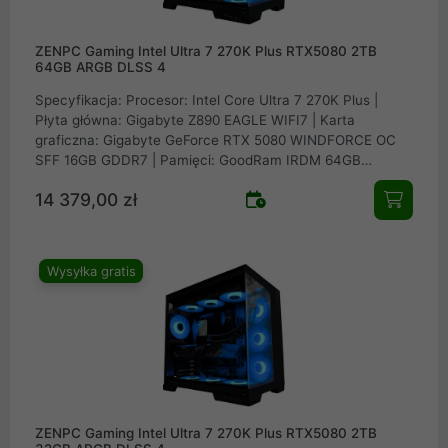
ZENPC Gaming Intel Ultra 7 270K Plus RTX5080 2TB
64GB ARGB DLSS 4
Specyfikacja: Procesor: Intel Core Ultra 7 270K Plus |
Płyta główna: Gigabyte Z890 EAGLE WIFI7 | Karta
graficzna: Gigabyte GeForce RTX 5080 WINDFORCE OC
SFF 16GB GDDR7 | Pamięci: GoodRam IRDM 64GB
(2x32GB) 6000MHz CL30 | Dysk: Patriot SSD Viper
14 379,00 zł
VP4300 Lite 2TB M.2 PCIe NVMe Gen4 | Obudowa:
ZENPC Cube Black 4x Fander P12 PWM PST ARGB |
Zasilacz: Seasonic FOCUS GX-850 v4 ATX 3.1 PCIe 5.1
80Plus Gold 850W | Chłodzenie procesora: Valkyrie V360
Wysyłka gratis
Lite ARG
ZENPC Gaming Intel Ultra 7 270K Plus RTX5080 2TB