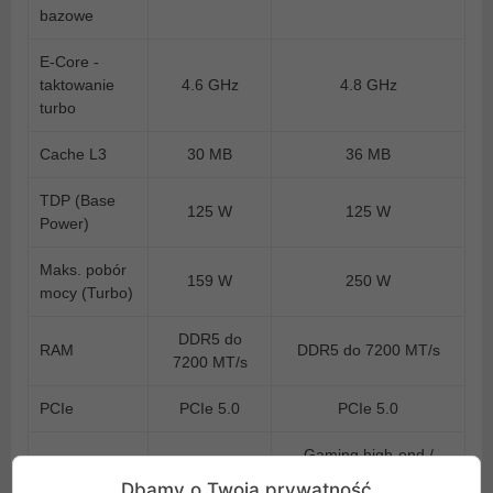
bazowe
E-Core -
taktowanie
4.6 GHz
4.8 GHz
turbo
Cache L3
30 MB
36 MB
TDP (Base
125 W
125 W
Power)
Maks. pobór
159 W
250 W
mocy (Turbo)
DDR5 do
RAM
DDR5 do 7200 MT/s
7200 MT/s
PCIe
PCIe 5.0
PCIe 5.0
Gaming high-end /
Gaming / PC
Zastosowanie
streaming / praca
Dbamy o Twoją prywatność
domowy