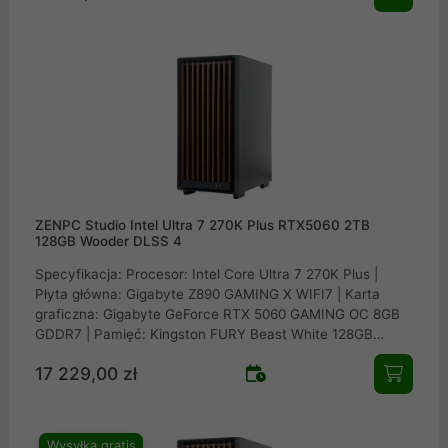
PST | Zasilacz: Seasonic FOCUS GX-750 v4 ATX 3.1 PCIe
5.1 80Plus Gold 750W | Chłodzenie procesora: Arctic Liquid
Freezer III Pro 240
ZENPC Studio Intel Ultra 7 270K Plus RTX5060 2TB
128GB Wooder DLSS 4
Specyfikacja: Procesor: Intel Core Ultra 7 270K Plus |
Płyta główna: Gigabyte Z890 GAMING X WIFI7 | Karta
graficzna: Gigabyte GeForce RTX 5060 GAMING OC 8GB
GDDR7 | Pamięć: Kingston FURY Beast White 128GB
(4x32GB) 5200MHz CL40 | Dysk: Samsung SSD 990 PRO
17 229,00 zł
2TB M.2 PCIe NVMe Gen4 | Obudowa: ZENPC Wooder TG
Black 4x Fander P12 PWM PST | Zasilacz: Seasonic
FOCUS GX-750 v4 ATX 3.1 PCIe 5.1 80Plus Gold 750W |
Chłodzenie procesora: Arctic Liquid Freezer III Pro 240
Wysyłka gratis