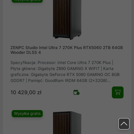
ZENPC Studio Intel Ultra 7 270K Plus RTX5060 2TB 64GB
Wooder DLSS 4
Specyfikacja: Procesor: Intel Core Ultra 7 270K Plus |
Płyta główna: Gigabyte Z890 GAMING X WIFI7 | Karta
graficzna: Gigabyte GeForce RTX 5060 GAMING OC 8GB
GDDR7 | Pamięć: GoodRam IRDM 64GB (2x32GB)
6000MHz CL30 | Dysk: Samsung SSD 990 PRO 2TB M.2
10 429,00 zł
PCIe NVMe Gen4 | Obudowa: ZENPC Wooder TG Black 4x
Fander P12 PWM PST | Zasilacz: Seasonic FOCUS GX-750
v4 ATX 3.1 PCIe 5.1 80Plus Gold 750W | Chłodzenie
procesora: Arctic Liquid Freezer III Pro 240
Wysyłka gratis