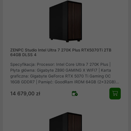
Nucleus AIO CR360
ZENPC Studio Intel Ultra 7 270K Plus RTX5070Ti 2TB
64GB DLSS 4
Specyfikacja: Procesor: Intel Core Ultra 7 270K Plus |
Płyta główna: Gigabyte Z890 GAMING X WIFI7 | Karta
graficzna: Gigabyte GeForce RTX 5070 Ti Gaming OC
16GB GDDR7 | Pamięć: GoodRam IRDM 64GB (2x32GB)
6000MHz CL30 | Dysk: Samsung SSD 990 PRO 2TB M.2
14 679,00 zł
PCIe NVMe Gen4 | Obudowa: Fractal Design North XL
Charcoal Black Mesh | Zasilacz: Seasonic FOCUS GX-850
v4 ATX 3.1 PCIe 5.1 Black 80Plus Gold 850W | Chłodzenie
procesora: EK Water Blocks EK-Nucleus AIO CR360