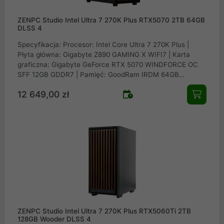
ZENPC Studio Intel Ultra 7 270K Plus RTX5070 2TB 64GB
DLSS 4
Specyfikacja: Procesor: Intel Core Ultra 7 270K Plus |
Płyta główna: Gigabyte Z890 GAMING X WIFI7 | Karta
graficzna: Gigabyte GeForce RTX 5070 WINDFORCE OC
SFF 12GB GDDR7 | Pamięć: GoodRam IRDM 64GB
(2x32GB) 6000MHz CL30 | Dysk: Samsung SSD 990 PRO
12 649,00 zł
2TB M.2 PCIe NVMe Gen4 | Obudowa: Fractal Design
North XL Charcoal Black Mesh | Zasilacz: Seasonic
FOCUS GX-750 v4 ATX 3.1 PCIe 5.1 80Plus Gold 750W |
Chłodzenie procesora: EK Water Blocks EK-Nucleus AIO
CR360
ZENPC Studio Intel Ultra 7 270K Plus RTX5060Ti 2TB
128GB Wooder DLSS 4