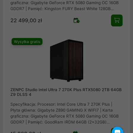
graficzna: Gigabyte GeForce RTX 5080 Gaming OC 16GB
GDDR7 | Pamięć: Kingston FURY Beast White 128GB
(4x32GB) 5200MHz CL40 | Dysk: Samsung SSD 990 PRO
22 499,00 zł
2TB M.2 PCIe NVMe Gen4 | Obudowa: Fractal Design
North XL Charcoal Black Mesh | Zasilacz: Seasonic
FOCUS GX-1000 v4 ATX 3.1 PCIe 5.1 80Plus Gold 1000W |
Chłodzenie procesora: EK Water Blocks EK-Nucleus AIO
Wysyłka gratis
CR360
ZENPC Studio Intel Ultra 7 270K Plus RTX5080 2TB 64GB
Z9 DLSS 4
Specyfikacja: Procesor: Intel Core Ultra 7 270K Plus |
Płyta główna: Gigabyte Z890 GAMING X WIFI7 | Karta
graficzna: Gigabyte GeForce RTX 5080 Gaming OC 16GB
GDDR7 | Pamięć: GoodRam IRDM 64GB (2x32GB)
6000MHz CL30 | Dysk: Samsung SSD 990 PRO 2TB M.2