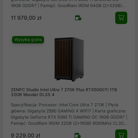
16GB GDDR7 | Pamięć: GoodRam IRDM 64GB (2x32GB)
6000MHz CL30 | Dysk: Samsung SSD 990 PRO 2TB M.2
11 979,00 zł
PCIe NVMe Gen4 | Obudowa: ZENPC Wooder TG Black 4x
Fander P12 PWM PST | Zasilacz: Seasonic FOCUS GX-750
v4 ATX 3.1 PCIe 5.1 80Plus Gold 750W | Chłodzenie
procesora: Arctic Liquid Freezer III Pro 240
Wysyłka gratis
ZENPC Studio Intel Ultra 7 270K Plus RTX5060Ti 1TB
32GB Wooder DLSS 4
Specyfikacja: Procesor: Intel Core Ultra 7 270K | Płyta
główna: Gigabyte Z890 GAMING X WIFI7 | Karta graficzna:
Gigabyte GeForce RTX 5060 Ti GAMING OC 16GB GDDR7 |
Pamięć: GoodRam IRDM 32GB (2x16GB) 6000MHz CL30 |
Dysk: Samsung SSD 990 PRO 1TB M.2 PCIe NVMe Gen4 |
9 229,00 zł
Obudowa: ZENPC Wooder TG Black 4x Fander P12 PWM