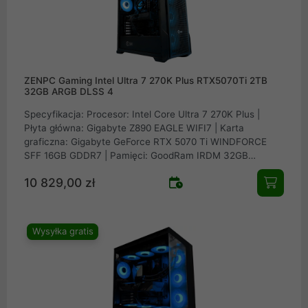
ZENPC Gaming Intel Ultra 7 270K Plus RTX5070Ti 2TB
32GB ARGB DLSS 4
Specyfikacja: Procesor: Intel Core Ultra 7 270K Plus |
Płyta główna: Gigabyte Z890 EAGLE WIFI7 | Karta
graficzna: Gigabyte GeForce RTX 5070 Ti WINDFORCE
SFF 16GB GDDR7 | Pamięci: GoodRam IRDM 32GB
(2x16GB) DDR5 6400MHz CL32 | Dysk: Patriot SSD Viper
10 829,00 zł
VP4300 Lite 2TB M.2 PCIe NVMe Gen4 | Obudowa:
ZENPC Apex TG Black 4x Fander P12 PWM PST ARGB |
Zasilacz: Seasonic Core GX-750-V2 ATX 3.1 80Plus Gold
750W | Chłodzenie procesora: Valkyrie A360 Black
Wysyłka gratis