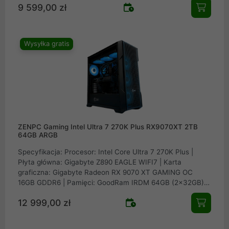
9 599,00 zł
Lite 2TB M.2 PCIe NVMe Gen4 | Obudowa: ZENPC Apex
TG ARGB | Zasilacz: Seasonic FOCUS GX-850 v4 ATX 3.1
PCIe 5.1 80Plus Gold 850W | Chłodzenie procesora: AIO
Valkyrie A360
Wysyłka gratis
ZENPC Gaming Intel Ultra 7 270K Plus RX9070XT 2TB
64GB ARGB
Specyfikacja: Procesor: Intel Core Ultra 7 270K Plus |
Płyta główna: Gigabyte Z890 EAGLE WIFI7 | Karta
graficzna: Gigabyte Radeon RX 9070 XT GAMING OC
16GB GDDR6 | Pamięci: GoodRam IRDM 64GB (2x32GB)
6000MHz CL30 | Dysk: Patriot SSD Viper VP4300 Lite 2TB
12 999,00 zł
M.2 PCIe NVMe Gen4 | Obudowa:ZENPC Apex TG ARGB |
Zasilacz: Seasonic FOCUS GX-850 v4 ATX 3.1 PCIe 5.1
80Plus Gold 850W | Chłodzenie procesora: AIO Valkyrie