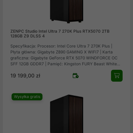
ZENPC Studio Intel Ultra 7 270K Plus RTX5070 2TB
128GB Z9 DLSS 4
Specyfikacja: Procesor: Intel Core Ultra 7 270K Plus |
Płyta główna: Gigabyte Z890 GAMING X WIFI7 | Karta
graficzna: Gigabyte GeForce RTX 5070 WINDFORCE OC
SFF 12GB GDDR7 | Pamięć: Kingston FURY Beast White
128GB (4x32GB) 5200MHz CL40 | Dysk: Samsung SSD
19 199,00 zł
990 PRO 2TB M.2 PCIe NVMe Gen4 | Obudowa: Fractal
Design North XL Charcoal Black Mesh | Zasilacz: Seasonic
FOCUS GX-750 v4 ATX 3.1 PCIe 5.1 80Plus Gold 750W |
Chłodzenie procesora: EK Water Blocks EK-Nucleus AIO
Wysyłka gratis
CR360