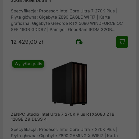
32GB ARGB DLSS 4
Specyfikacja: Procesor: Intel Core Ultra 7 270K Plus |
Płyta główna: Gigabyte Z890 EAGLE WIFI7 | Karta
graficzna: Gigabyte GeForce RTX 5080 WINDFORCE OC
SFF 16GB GDDR7 | Pamięci: GoodRam IRDM 32GB
(2x16GB) DDR5 6400MHz CL32 | Dysk: Patriot SSD Viper
12 429,00 zł
VP4300 Lite 2TB M.2 PCIe NVMe Gen4 | Obudowa:
ZENPC Cube Black 4x Fander P12 PWM PST ARGB |
Zasilacz: Seasonic FOCUS GX-850 v4 ATX 3.1 PCIe 5.1
80Plus Gold 850W | Chłodzenie procesora: Valkyrie V360
Wysyłka gratis
Lite ARGB
ZENPC Studio Intel Ultra 7 270K Plus RTX5080 2TB
128GB Z9 DLSS 4
Specyfikacja: Procesor: Intel Core Ultra 7 270K Plus |
Płyta główna: Gigabyte Z890 GAMING X WIFI7 | Karta