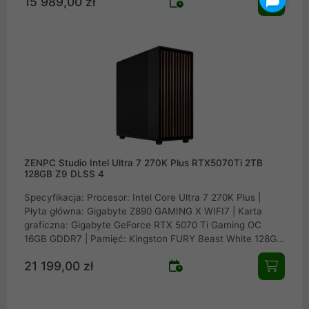
15 989,00 zł
PCIe NVMe Gen4 | Obudowa: Fractal Design North XL
Charcoal Black Mesh | Zasilacz: Seasonic FOCUS GX-1000
v4 ATX 3.1 PCIe 5.1 80Plus Gold 1000W | Chłodzenie
procesora: EK Water Blocks EK-Nucleus AIO CR360
ZENPC Studio Intel Ultra 7 270K Plus RTX5070Ti 2TB
128GB Z9 DLSS 4
Specyfikacja: Procesor: Intel Core Ultra 7 270K Plus |
Płyta główna: Gigabyte Z890 GAMING X WIFI7 | Karta
graficzna: Gigabyte GeForce RTX 5070 Ti Gaming OC
16GB GDDR7 | Pamięć: Kingston FURY Beast White 128GB
(4x32GB) 5200MHz CL40 | Dysk: Samsung SSD 990 PRO
21 199,00 zł
2TB M.2 PCIe NVMe Gen4 | Obudowa: Fractal Design
North XL Charcoal Black Mesh | Zasilacz: Seasonic
FOCUS GX-850 v4 ATX 3.1 PCIe 5.1 Black 80Plus Gold
850W | Chłodzenie procesora: EK Water Blocks EK-