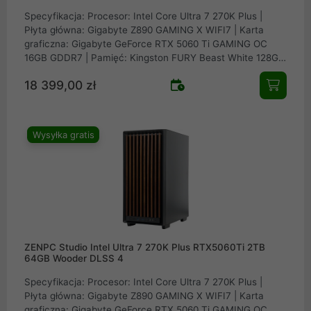
Specyfikacja: Procesor: Intel Core Ultra 7 270K Plus |
Płyta główna: Gigabyte Z890 GAMING X WIFI7 | Karta
graficzna: Gigabyte GeForce RTX 5060 Ti GAMING OC
16GB GDDR7 | Pamięć: Kingston FURY Beast White 128GB
(4x32GB) 5200MHz CL40 | Dysk: Samsung SSD 990 PRO
18 399,00 zł
2TB M.2 PCIe NVMe Gen4 | Obudowa: ZENPC Wooder TG
Black 4x Fander P12 PWM PST | Zasilacz: Seasonic
FOCUS GX-750 v4 ATX 3.1 PCIe 5.1 80Plus Gold 750W |
Chłodzenie procesora: Arctic Liquid Freezer III Pro 240
Wysyłka gratis
ZENPC Studio Intel Ultra 7 270K Plus RTX5060Ti 2TB
64GB Wooder DLSS 4
Specyfikacja: Procesor: Intel Core Ultra 7 270K Plus |
Płyta główna: Gigabyte Z890 GAMING X WIFI7 | Karta
graficzna: Gigabyte GeForce RTX 5060 Ti GAMING OC