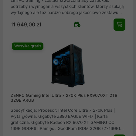
ZENPC Gaming - została stworzona aby zaspokoić
potrzeby i wymagania wszystkich klientów, którzy szukają
wydajnego ale też bardzo dobrego jakościowo zestawu
komputerowego. Do budowy systemów komputerowych
11 649,00 zł
ZENPC Gaming wykorzystaliśmy tylko i wyłącznie
sprawdzone oraz bardzo dobre jakościowo podzespoły.
Ideą naszych zestawów ZENPC Gaminig jest nie tylko
wysoka wydajność ale również zadbanie o wysoki komfort
Wysyłka gratis
użytkowania. Nasz gotowe konfiguracje ZENPC Gaming są
zaprzeczeniem często spotykanych "gotowców", w
których podzespoły są dobierane jak najniższym kosztem
bez odzwierciedlenia tego w cenie końcowej.
ZENPC Gaming Intel Ultra 7 270K Plus RX9070XT 2TB
32GB ARGB
Specyfikacja: Procesor: Intel Core Ultra 7 270K Plus |
Płyta główna: Gigabyte Z890 EAGLE WIFI7 | Karta
graficzna: Gigabyte Radeon RX 9070 XT GAMING OC
16GB GDDR6 | Pamięci: GoodRam IRDM 32GB (2x16GB)
DDR5 6400MHz CL32 | Dysk: Patriot SSD Viper VP4300