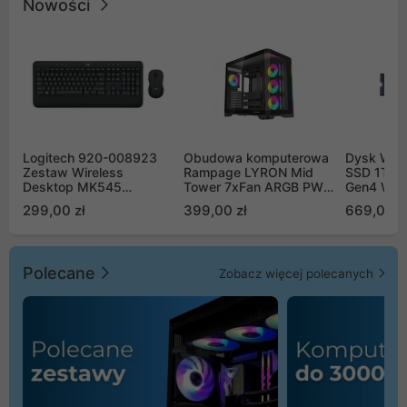
Nowości
Logitech 920-008923
Obudowa komputerowa
Dysk WD 
Zestaw Wireless
Rampage LYRON Mid
SSD 1TB 
Desktop MK545
Tower 7xFan ARGB PWM
Gen4 WD
Advanced
czarna
00CPE0
299,00 zł
399,00 zł
669,00 z
Polecane
Zobacz więcej polecanych