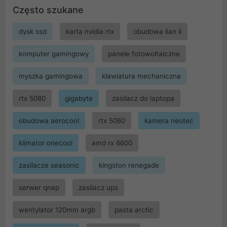
Często szukane
dysk ssd
karta nvidia rtx
obudowa lian li
komputer gamingowy
panele fotowoltaiczne
myszka gamingowa
klawiatura mechaniczna
rtx 5080
gigabyte
zasilacz do laptopa
obudowa aerocool
rtx 5060
kamera neotec
klimator onecool
amd rx 6600
zasilacze seasonic
kingston renegade
serwer qnap
zasilacz ups
wentylator 120mm argb
pasta arctic