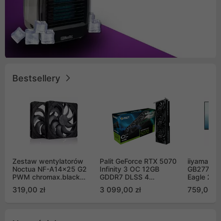
Bestsellery
Zestaw wentylatorów
Palit GeForce RTX 5070
iiyama G-
Noctua NF-A14x25 G2
Infinity 3 OC 12GB
GB2771QS
PWM chromax.black
GDDR7 DLSS 4
Eagle 27"
Sx2-PP Sterrox 140mm
(NE75070S19K9-
200Hz
319,00 zł
3 099,00 zł
759,00 zł
Push Pull (2szt)
GB2050S)