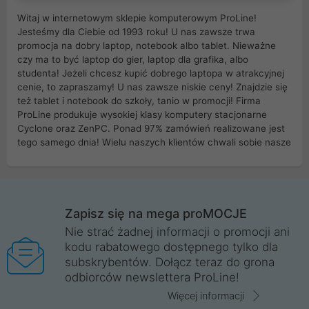
Witaj w internetowym sklepie komputerowym ProLine!
Jesteśmy dla Ciebie od 1993 roku! U nas zawsze trwa
promocja na dobry laptop, notebook albo tablet. Nieważne
czy ma to być laptop do gier, laptop dla grafika, albo
studenta! Jeżeli chcesz kupić dobrego laptopa w atrakcyjnej
cenie, to zapraszamy! U nas zawsze niskie ceny! Znajdzie się
też tablet i notebook do szkoły, tanio w promocji! Firma
ProLine produkuje wysokiej klasy komputery stacjonarne
Cyclone oraz ZenPC. Ponad 97% zamówień realizowane jest
tego samego dnia! Wielu naszych klientów chwali sobie nasze
myszki dla graczy i klawiatury mechaniczne. Posiadamy sieć
sklepów komputerowych na terenie kraju. W większości z
nich możesz odebrać zamówienie bez kosztów transportu.
Posiadamy sklep komputerowy w miastach takich jak
Wrocław, Poznań, Legnica, Katowice, Gliwice, Kalisz, Bytom,
Zapisz się na mega proMOCJE
Trzebnica, Opole. Szybka i profesjonalna obsługa!
Nie strać żadnej informacji o promocji ani
kodu rabatowego dostępnego tylko dla
ProLine to polska firma ze 100% polskim kapitałem. Działamy
subskrybentów. Dołącz teraz do grona
legalnie i płacimy podatki w naszym kraju! Posiadamy siedzibę
odbiorców newslettera ProLine!
główną w Mirkowie oraz salony na terenie kraju. Cała
komunikacja ze sklepem komputerowym ProLine jest
Więcej informacji
szyfrowana za pomocą technologii SSL. Nie sprzedajemy