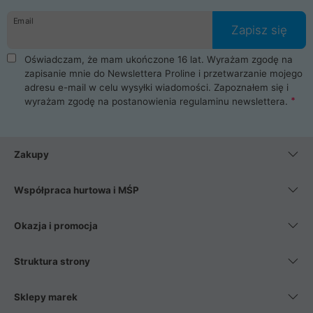
danych osobowych. Dlatego zakup notebooka albo laptopa w
Email
ProLine to czysta przyjemność i pełne bezpieczeństwo.
Zapisz się
Zaopatrzysz się u nas w akcesoria i części komputerowe
takie jak procesory, karty graficzne, płyty główne, pamięci,
Oświadczam, że mam ukończone 16 lat. Wyrażam zgodę na
dyski SSD, M.2 oraz HDD. Nasi pracownicy pomogą Ci wybrać
zapisanie mnie do Newslettera Proline i przetwarzanie mojego
najlepszy zasilacz komputerowy oraz obudowę do komputera.
adresu e-mail w celu wysyłki wiadomości. Zapoznałem się i
Poza komputerami mamy również najlepsze na rynku
wyrażam zgodę na postanowienia
regulaminu newslettera
.
Smartfony takich producentów jak Xiaomi, Apple, Samsung i
Huawei. Jeżeli chcesz, aby Twój komputer pracował cicho,
posiadamy szeroką gamę chłodzenia procesora, oraz ciche
wentylatory. Na koniec mając już to wszystko, możesz
Zakupy
wybrać idealny fotel gamingowy.
Współpraca hurtowa i MŚP
Okazja i promocja
Struktura strony
Sklepy marek