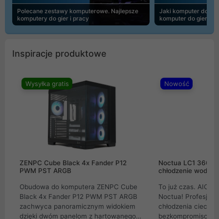
Polecane zestawy komputerowe. Najlepsze
Jaki komputer do 30
komputery do gier i pracy
komputer do gier | 
Inspiracje produktowe
Wysyłka gratis
Nowość
ZENPC Cube Black 4x Fander P12
Noctua LC1 360mm
PWM PST ARGB
chłodzenie wodne 
Obudowa do komputera ZENPC Cube
To już czas. AIO w
Black 4x Fander P12 PWM PST ARGB
Noctua! Profesjon
zachwyca panoramicznym widokiem
chłodzenia cieczą 
dzięki dwóm panelom z hartowanego
bezkompromisowe 