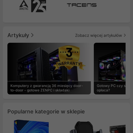
Artykuły
Zobacz więcej artykułów
Komputery z gwarancją 36 miesięcy door-
Gotowy PC czy skład
to-door - gotowe ZENPC i składaki
opłaca?
Popularne kategorie w sklepie