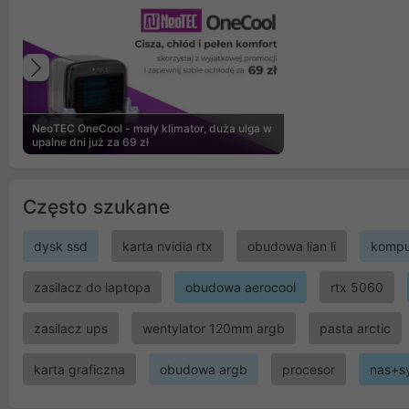
Poprzedni
NeoTEC OneCool - mały klimator, duża ulga w
upalne dni już za 69 zł
Często szukane
dysk ssd
karta nvidia rtx
obudowa lian li
kompu
zasilacz do laptopa
obudowa aerocool
rtx 5060
zasilacz ups
wentylator 120mm argb
pasta arctic
karta graficzna
obudowa argb
procesor
nas+s