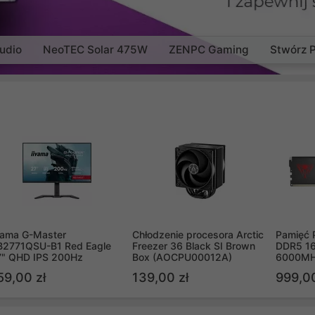
udio
NeoTEC Solar 475W
ZENPC Gaming
Stwórz 
yama G-Master
Chłodzenie procesora Arctic
Pamięć 
B2771QSU-B1 Red Eagle
Freezer 36 Black SI Brown
DDR5 16
7" QHD IPS 200Hz
Box (AOCPU00012A)
6000MH
PVV516
59,00 zł
139,00 zł
999,00