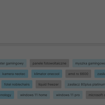
ter gamingowy
panele fotowoltaiczne
myszka gamingow
kamera neotec
klimator onecool
amd rx 6600
zasi
fotel noblechairs
liquid freezer
zasilacz 80plus platinu
ynology
windows 11 home
windows 11 pro
microsoft 