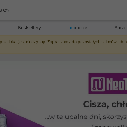
Bestsellery
pro
mocje
Sprzę
pnia lokal jest nieczynny. Zapraszamy do pozostałych salonów lub