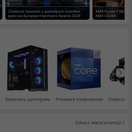
Zasilacze Seasonic z podwójnym triumfem
AMD Ryzen 7 5800X3
podczas European Hardware Awards 2026
AM4 i DDR4
Na
Komputery gamingowe
Procesory komputerowe
Zasilacze d
Zobacz więcej promocji