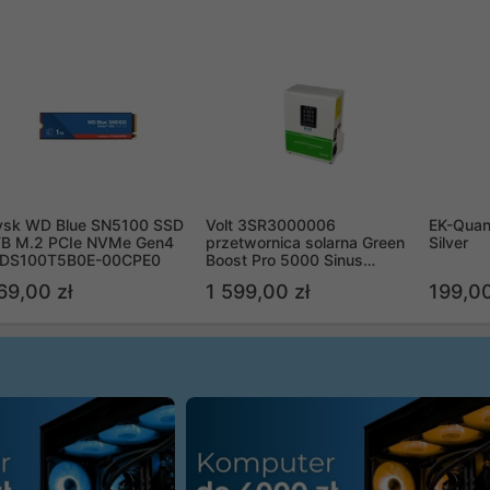
ysk WD Blue SN5100 SSD
Volt 3SR3000006
EK-Quan
TB M.2 PCIe NVMe Gen4
przetwornica solarna Green
Silver
DS100T5B0E-00CPE0
Boost Pro 5000 Sinus
Bypass
69,00 zł
1 599,00 zł
199,00