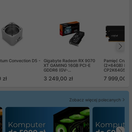
Na
tum Convection D5 -
Gigabyte Radeon RX 9070
Pamięć Crucia
XT GAMING 16GB PCI-E
(2x64GB) DD
GDDR6 (GV-
CP2K64G56C
R9070XTGAMING-16GD)
 zł
3 249,00 zł
7 999,00 zł
Zobacz więcej polecanych