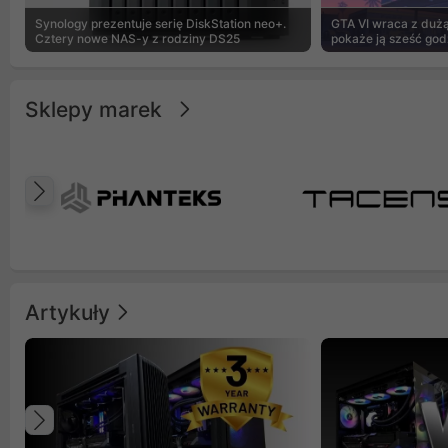
Synology prezentuje serię DiskStation neo+.
GTA VI wraca z dużą 
Cztery nowe NAS-y z rodziny DS25
pokaże ją sześć god
Sklepy marek
Poprzedni
Artykuły
Poprzedni