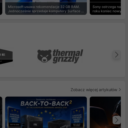
Microsoft usuwa rekomendacje 32 GB RAM.
Sony ostrzega na pu
Jednocześnie sprzedaje komputery Surface z
roku koniec nowych g
8 GB
Na
Zobacz więcej artykułów
Na