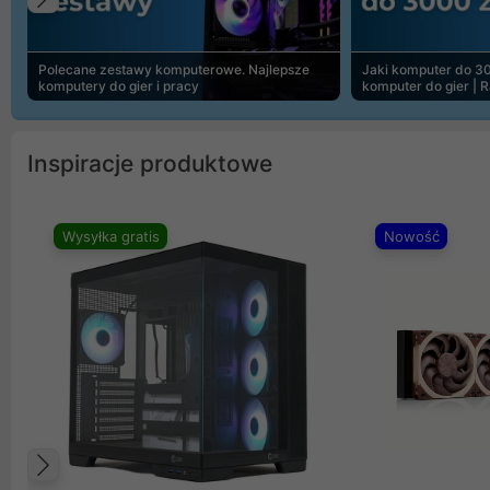
Poprzedni
Polecane zestawy komputerowe. Najlepsze
Jaki komputer do 30
komputery do gier i pracy
komputer do gier | 
Inspiracje produktowe
Wysyłka gratis
Nowość
Poprzedni