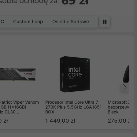
PC
Custom Loop
Osiedle Sadowe
Na
Patriot Viper Venom
Procesor Intel Core Ultra 7
Microsoft Xbox
GB (1x16GB)
270K Plus 5.5GHz LGA1851
bezprzewodo
z CL30
BOX
Black
G60C30
 zł
1 449,00 zł
275,00 zł