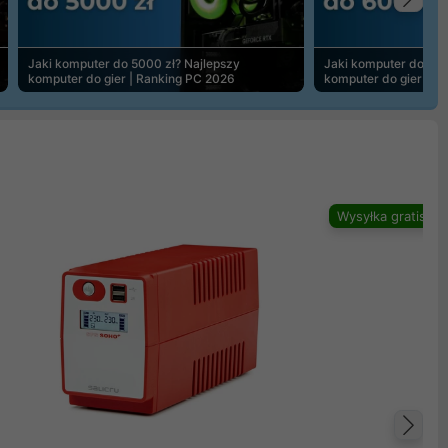
Na
Jaki komputer do 5000 zł? Najlepszy
Jaki komputer do 600
komputer do gier | Ranking PC 2026
komputer do gier | R
Wysyłka gratis
Na