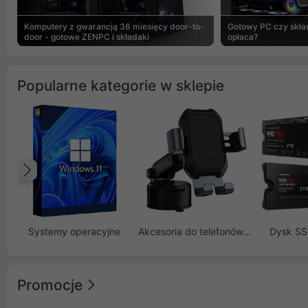
Komputery z gwarancją 36 miesięcy door-to-
Gotowy PC czy skład
door - gotowe ZENPC i składaki
opłaca?
Popularne kategorie w sklepie
Poprzedni
Systemy operacyjne
Akcesoria do telefonów GSM
Dysk S
Promocje