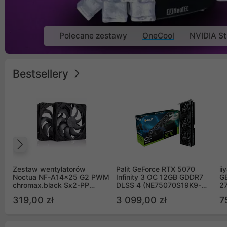
Polecane zestawy
OneCool
NVIDIA St
Bestsellery
Poprzedni
Zestaw wentylatorów
Palit GeForce RTX 5070
ii
Noctua NF-A14x25 G2 PWM
Infinity 3 OC 12GB GDDR7
G
chromax.black Sx2-PP
DLSS 4 (NE75070S19K9-
2
Sterrox 140mm Push Pull
GB2050S)
319,00 zł
3 099,00 zł
7
(2szt)