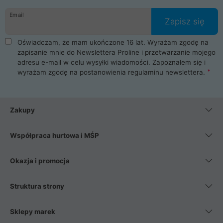
danych osobowych. Dlatego zakup notebooka albo laptopa w
Email
ProLine to czysta przyjemność i pełne bezpieczeństwo.
Zapisz się
Zaopatrzysz się u nas w akcesoria i części komputerowe
takie jak procesory, karty graficzne, płyty główne, pamięci,
Oświadczam, że mam ukończone 16 lat. Wyrażam zgodę na
dyski SSD, M.2 oraz HDD. Nasi pracownicy pomogą Ci wybrać
zapisanie mnie do Newslettera Proline i przetwarzanie mojego
najlepszy zasilacz komputerowy oraz obudowę do komputera.
adresu e-mail w celu wysyłki wiadomości. Zapoznałem się i
Poza komputerami mamy również najlepsze na rynku
wyrażam zgodę na postanowienia
regulaminu newslettera
.
Smartfony takich producentów jak Xiaomi, Apple, Samsung i
Huawei. Jeżeli chcesz, aby Twój komputer pracował cicho,
posiadamy szeroką gamę chłodzenia procesora, oraz ciche
wentylatory. Na koniec mając już to wszystko, możesz
Zakupy
wybrać idealny fotel gamingowy.
Współpraca hurtowa i MŚP
Okazja i promocja
Struktura strony
Sklepy marek