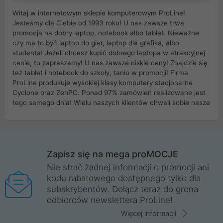
Witaj w internetowym sklepie komputerowym ProLine!
Jesteśmy dla Ciebie od 1993 roku! U nas zawsze trwa
promocja na dobry laptop, notebook albo tablet. Nieważne
czy ma to być laptop do gier, laptop dla grafika, albo
studenta! Jeżeli chcesz kupić dobrego laptopa w atrakcyjnej
cenie, to zapraszamy! U nas zawsze niskie ceny! Znajdzie się
też tablet i notebook do szkoły, tanio w promocji! Firma
ProLine produkuje wysokiej klasy komputery stacjonarne
Cyclone oraz ZenPC. Ponad 97% zamówień realizowane jest
tego samego dnia! Wielu naszych klientów chwali sobie nasze
myszki dla graczy i klawiatury mechaniczne. Posiadamy sieć
sklepów komputerowych na terenie kraju. W większości z
nich możesz odebrać zamówienie bez kosztów transportu.
Posiadamy sklep komputerowy w miastach takich jak
Wrocław, Poznań, Legnica, Katowice, Gliwice, Kalisz, Bytom,
Zapisz się na mega proMOCJE
Trzebnica, Opole. Szybka i profesjonalna obsługa!
Nie strać żadnej informacji o promocji ani
kodu rabatowego dostępnego tylko dla
ProLine to polska firma ze 100% polskim kapitałem. Działamy
subskrybentów. Dołącz teraz do grona
legalnie i płacimy podatki w naszym kraju! Posiadamy siedzibę
odbiorców newslettera ProLine!
główną w Mirkowie oraz salony na terenie kraju. Cała
komunikacja ze sklepem komputerowym ProLine jest
Więcej informacji
szyfrowana za pomocą technologii SSL. Nie sprzedajemy