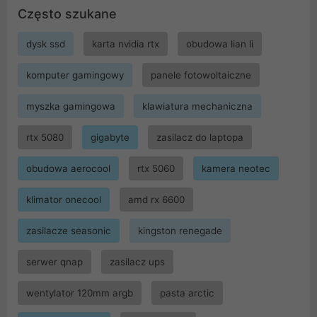
Często szukane
dysk ssd
karta nvidia rtx
obudowa lian li
komputer gamingowy
panele fotowoltaiczne
myszka gamingowa
klawiatura mechaniczna
rtx 5080
gigabyte
zasilacz do laptopa
obudowa aerocool
rtx 5060
kamera neotec
klimator onecool
amd rx 6600
zasilacze seasonic
kingston renegade
serwer qnap
zasilacz ups
wentylator 120mm argb
pasta arctic