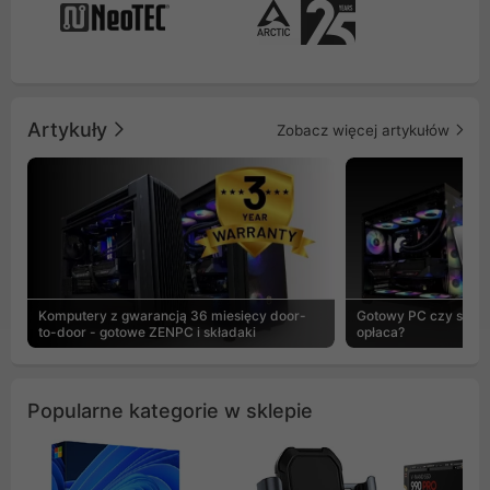
Artykuły
Zobacz więcej artykułów
Komputery z gwarancją 36 miesięcy door-
Gotowy PC czy skład
to-door - gotowe ZENPC i składaki
opłaca?
Popularne kategorie w sklepie