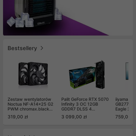
Bestsellery
Zestaw wentylatorów
Palit GeForce RTX 5070
iiyama G-
Noctua NF-A14x25 G2
Infinity 3 OC 12GB
GB2771QS
PWM chromax.black
GDDR7 DLSS 4
Eagle 27"
Sx2-PP Sterrox 140mm
(NE75070S19K9-
200Hz
319,00 zł
3 099,00 zł
759,00 zł
Push Pull (2szt)
GB2050S)