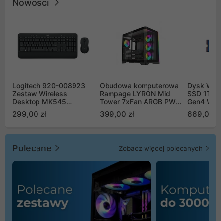
Nowości
Logitech 920-008923
Obudowa komputerowa
Dysk WD 
Zestaw Wireless
Rampage LYRON Mid
SSD 1TB 
Desktop MK545
Tower 7xFan ARGB PWM
Gen4 WD
Advanced
czarna
00CPE0
299,00 zł
399,00 zł
669,00 z
Polecane
Zobacz więcej polecanych