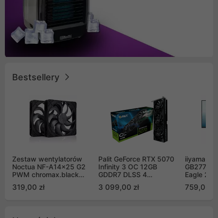
Bestsellery
Zestaw wentylatorów
Palit GeForce RTX 5070
iiyama G-
Noctua NF-A14x25 G2
Infinity 3 OC 12GB
GB2771QS
PWM chromax.black
GDDR7 DLSS 4
Eagle 27"
Sx2-PP Sterrox 140mm
(NE75070S19K9-
200Hz
319,00 zł
3 099,00 zł
759,00 zł
Push Pull (2szt)
GB2050S)