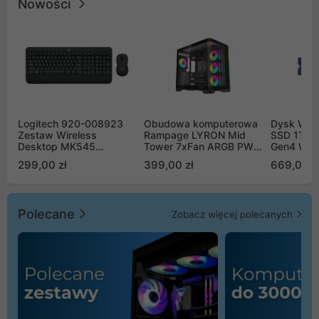
Nowości
Logitech 920-008923
Obudowa komputerowa
Dysk WD 
Zestaw Wireless
Rampage LYRON Mid
SSD 1TB 
Desktop MK545
Tower 7xFan ARGB PWM
Gen4 WD
Advanced
czarna
00CPE0
299,00 zł
399,00 zł
669,00 z
Polecane
Zobacz więcej polecanych