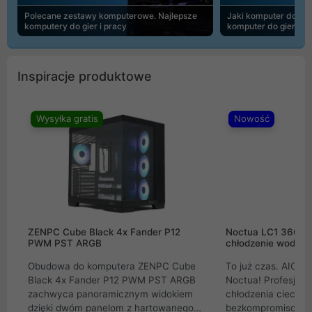
Polecane zestawy komputerowe. Najlepsze
Jaki komputer do 30
komputery do gier i pracy
komputer do gier | 
Inspiracje produktowe
Wysyłka gratis
Nowość
ZENPC Cube Black 4x Fander P12
Noctua LC1 360mm
PWM PST ARGB
chłodzenie wodne 
Obudowa do komputera ZENPC Cube
To już czas. AIO w
Black 4x Fander P12 PWM PST ARGB
Noctua! Profesjon
zachwyca panoramicznym widokiem
chłodzenia cieczą 
dzięki dwóm panelom z hartowanego
bezkompromisowe 