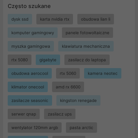
Często szukane
dysk ssd
karta nvidia rtx
obudowa lian li
komputer gamingowy
panele fotowoltaiczne
myszka gamingowa
klawiatura mechaniczna
rtx 5080
gigabyte
zasilacz do laptopa
obudowa aerocool
rtx 5060
kamera neotec
klimator onecool
amd rx 6600
zasilacze seasonic
kingston renegade
serwer qnap
zasilacz ups
wentylator 120mm argb
pasta arctic