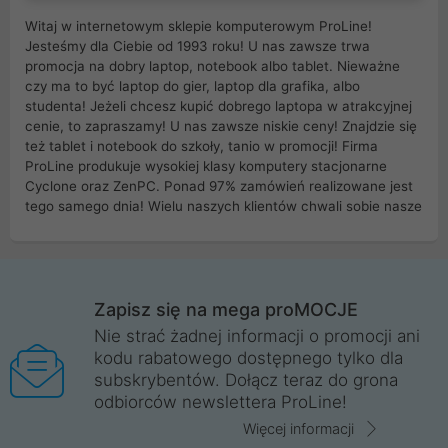
Witaj w internetowym sklepie komputerowym ProLine!
Jesteśmy dla Ciebie od 1993 roku! U nas zawsze trwa
promocja na dobry laptop, notebook albo tablet. Nieważne
czy ma to być laptop do gier, laptop dla grafika, albo
studenta! Jeżeli chcesz kupić dobrego laptopa w atrakcyjnej
cenie, to zapraszamy! U nas zawsze niskie ceny! Znajdzie się
też tablet i notebook do szkoły, tanio w promocji! Firma
ProLine produkuje wysokiej klasy komputery stacjonarne
Cyclone oraz ZenPC. Ponad 97% zamówień realizowane jest
tego samego dnia! Wielu naszych klientów chwali sobie nasze
myszki dla graczy i klawiatury mechaniczne. Posiadamy sieć
sklepów komputerowych na terenie kraju. W większości z
nich możesz odebrać zamówienie bez kosztów transportu.
Posiadamy sklep komputerowy w miastach takich jak
Wrocław, Poznań, Legnica, Katowice, Gliwice, Kalisz, Bytom,
Zapisz się na mega proMOCJE
Trzebnica, Opole. Szybka i profesjonalna obsługa!
Nie strać żadnej informacji o promocji ani
kodu rabatowego dostępnego tylko dla
ProLine to polska firma ze 100% polskim kapitałem. Działamy
subskrybentów. Dołącz teraz do grona
legalnie i płacimy podatki w naszym kraju! Posiadamy siedzibę
odbiorców newslettera ProLine!
główną w Mirkowie oraz salony na terenie kraju. Cała
komunikacja ze sklepem komputerowym ProLine jest
Więcej informacji
szyfrowana za pomocą technologii SSL. Nie sprzedajemy