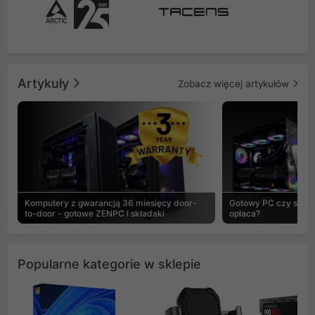
Artykuły
Zobacz więcej artykułów
Komputery z gwarancją 36 miesięcy door-
Gotowy PC czy skład
to-door - gotowe ZENPC i składaki
opłaca?
Popularne kategorie w sklepie