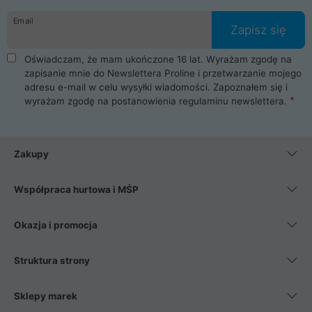
danych osobowych. Dlatego zakup notebooka albo laptopa w
Email
ProLine to czysta przyjemność i pełne bezpieczeństwo.
Zapisz się
Zaopatrzysz się u nas w akcesoria i części komputerowe
takie jak procesory, karty graficzne, płyty główne, pamięci,
Oświadczam, że mam ukończone 16 lat. Wyrażam zgodę na
dyski SSD, M.2 oraz HDD. Nasi pracownicy pomogą Ci wybrać
zapisanie mnie do Newslettera Proline i przetwarzanie mojego
najlepszy zasilacz komputerowy oraz obudowę do komputera.
adresu e-mail w celu wysyłki wiadomości. Zapoznałem się i
Poza komputerami mamy również najlepsze na rynku
wyrażam zgodę na postanowienia
regulaminu newslettera
.
Smartfony takich producentów jak Xiaomi, Apple, Samsung i
Huawei. Jeżeli chcesz, aby Twój komputer pracował cicho,
posiadamy szeroką gamę chłodzenia procesora, oraz ciche
wentylatory. Na koniec mając już to wszystko, możesz
Zakupy
wybrać idealny fotel gamingowy.
Współpraca hurtowa i MŚP
Okazja i promocja
Struktura strony
Sklepy marek