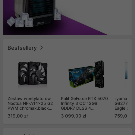
Bestsellery
Zestaw wentylatorów
Palit GeForce RTX 5070
iiyama G-
Noctua NF-A14x25 G2
Infinity 3 OC 12GB
GB2771QS
PWM chromax.black
GDDR7 DLSS 4
Eagle 27"
Sx2-PP Sterrox 140mm
(NE75070S19K9-
200Hz
319,00 zł
3 099,00 zł
759,00 zł
Push Pull (2szt)
GB2050S)