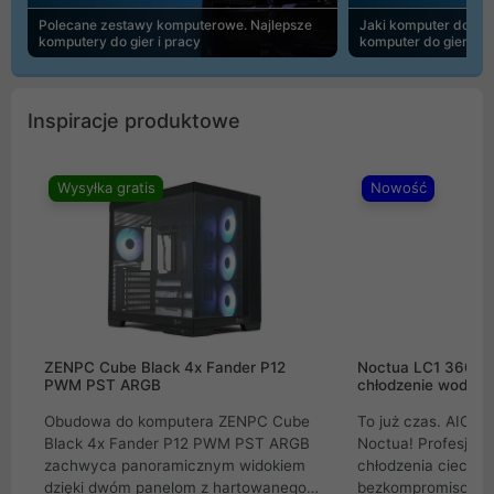
Polecane zestawy komputerowe. Najlepsze
Jaki komputer do 30
komputery do gier i pracy
komputer do gier | 
Inspiracje produktowe
Wysyłka gratis
Nowość
ZENPC Cube Black 4x Fander P12
Noctua LC1 360mm
PWM PST ARGB
chłodzenie wodne 
Obudowa do komputera ZENPC Cube
To już czas. AIO w
Black 4x Fander P12 PWM PST ARGB
Noctua! Profesjon
zachwyca panoramicznym widokiem
chłodzenia cieczą 
dzięki dwóm panelom z hartowanego
bezkompromisowe 