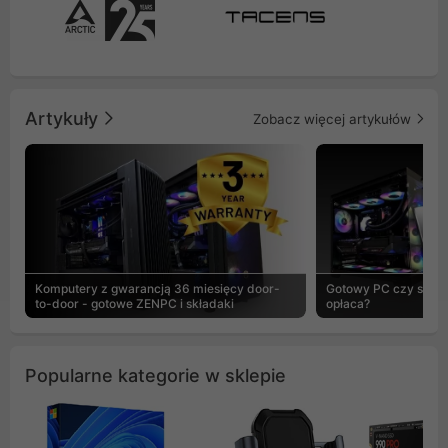
Artykuły
Zobacz więcej artykułów
Komputery z gwarancją 36 miesięcy door-
Gotowy PC czy skład
to-door - gotowe ZENPC i składaki
opłaca?
Popularne kategorie w sklepie