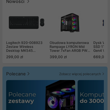
Nowości
Logitech 920-008923
Obudowa komputerowa
Dysk WD 
Zestaw Wireless
Rampage LYRON Mid
SSD 1TB 
Desktop MK545
Tower 7xFan ARGB PWM
Gen4 WD
Advanced
czarna
00CPE0
299,00 zł
399,00 zł
669,00 z
Polecane
Zobacz więcej polecanych