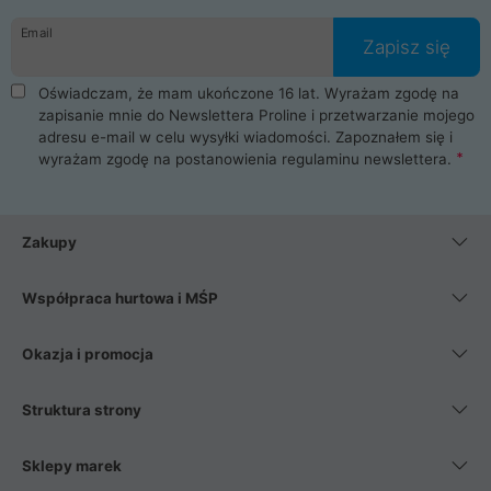
danych osobowych. Dlatego zakup notebooka albo laptopa w
Email
ProLine to czysta przyjemność i pełne bezpieczeństwo.
Zapisz się
Zaopatrzysz się u nas w akcesoria i części komputerowe
takie jak procesory, karty graficzne, płyty główne, pamięci,
Oświadczam, że mam ukończone 16 lat. Wyrażam zgodę na
dyski SSD, M.2 oraz HDD. Nasi pracownicy pomogą Ci wybrać
zapisanie mnie do Newslettera Proline i przetwarzanie mojego
najlepszy zasilacz komputerowy oraz obudowę do komputera.
adresu e-mail w celu wysyłki wiadomości. Zapoznałem się i
Poza komputerami mamy również najlepsze na rynku
wyrażam zgodę na postanowienia
regulaminu newslettera
.
Smartfony takich producentów jak Xiaomi, Apple, Samsung i
Huawei. Jeżeli chcesz, aby Twój komputer pracował cicho,
posiadamy szeroką gamę chłodzenia procesora, oraz ciche
wentylatory. Na koniec mając już to wszystko, możesz
Zakupy
wybrać idealny fotel gamingowy.
Współpraca hurtowa i MŚP
Okazja i promocja
Struktura strony
Sklepy marek