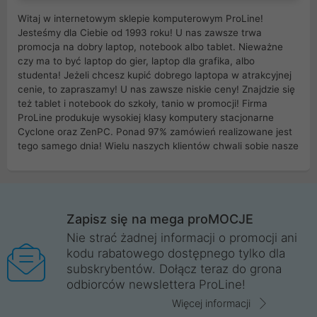
Witaj w internetowym sklepie komputerowym ProLine!
Jesteśmy dla Ciebie od 1993 roku! U nas zawsze trwa
promocja na dobry laptop, notebook albo tablet. Nieważne
czy ma to być laptop do gier, laptop dla grafika, albo
studenta! Jeżeli chcesz kupić dobrego laptopa w atrakcyjnej
cenie, to zapraszamy! U nas zawsze niskie ceny! Znajdzie się
też tablet i notebook do szkoły, tanio w promocji! Firma
ProLine produkuje wysokiej klasy komputery stacjonarne
Cyclone oraz ZenPC. Ponad 97% zamówień realizowane jest
tego samego dnia! Wielu naszych klientów chwali sobie nasze
myszki dla graczy i klawiatury mechaniczne. Posiadamy sieć
sklepów komputerowych na terenie kraju. W większości z
nich możesz odebrać zamówienie bez kosztów transportu.
Posiadamy sklep komputerowy w miastach takich jak
Wrocław, Poznań, Legnica, Katowice, Gliwice, Kalisz, Bytom,
Zapisz się na mega proMOCJE
Trzebnica, Opole. Szybka i profesjonalna obsługa!
Nie strać żadnej informacji o promocji ani
kodu rabatowego dostępnego tylko dla
ProLine to polska firma ze 100% polskim kapitałem. Działamy
subskrybentów. Dołącz teraz do grona
legalnie i płacimy podatki w naszym kraju! Posiadamy siedzibę
odbiorców newslettera ProLine!
główną w Mirkowie oraz salony na terenie kraju. Cała
komunikacja ze sklepem komputerowym ProLine jest
Więcej informacji
szyfrowana za pomocą technologii SSL. Nie sprzedajemy