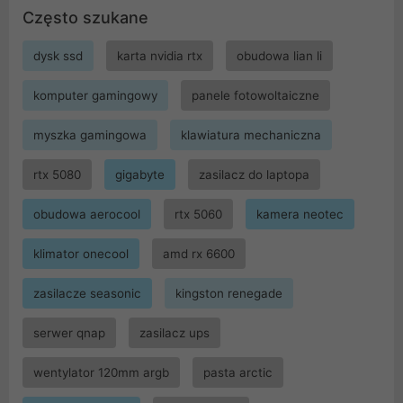
Często szukane
dysk ssd
karta nvidia rtx
obudowa lian li
komputer gamingowy
panele fotowoltaiczne
myszka gamingowa
klawiatura mechaniczna
rtx 5080
gigabyte
zasilacz do laptopa
obudowa aerocool
rtx 5060
kamera neotec
klimator onecool
amd rx 6600
zasilacze seasonic
kingston renegade
serwer qnap
zasilacz ups
wentylator 120mm argb
pasta arctic