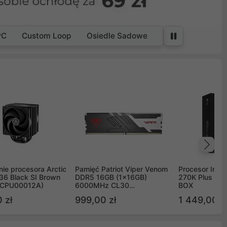
PC
Custom Loop
Osiedle Sadowe
Na
ie procesora Arctic
Pamięć Patriot Viper Venom
Procesor Intel 
36 Black SI Brown
DDR5 16GB (1x16GB)
270K Plus 5.
OCPU00012A)
6000MHz CL30
BOX
PVV516G60C30
 zł
999,00 zł
1 449,00 z