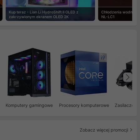
Kup teraz - Lian Li HydroShift II OLED z
Chłodzenia wodne Noc
zakrzywionym ekranem OLED 2K
NL-LC1
Na
Komputery gamingowe
Procesory komputerowe
Zasilacze d
Zobacz więcej promocji