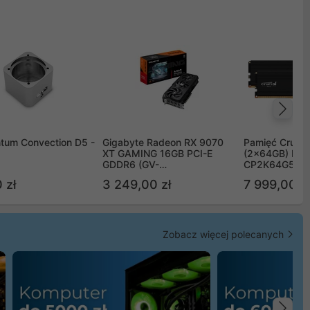
Na
tum Convection D5 -
Gigabyte Radeon RX 9070
Pamięć Crucia
XT GAMING 16GB PCI-E
(2x64GB) DD
GDDR6 (GV-
CP2K64G56C
R9070XTGAMING-16GD)
 zł
3 249,00 zł
7 999,00 zł
Zobacz więcej polecanych