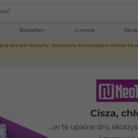
Bestsellery
pro
mocje
Sprzę
pnia lokal jest nieczynny. Zapraszamy do pozostałych salonów lub