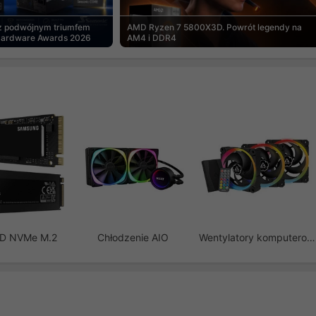
 z podwójnym triumfem
AMD Ryzen 7 5800X3D. Powrót legendy na
Hardware Awards 2026
AM4 i DDR4
SD NVMe M.2
Chłodzenie AIO
Wentylatory komputerowe