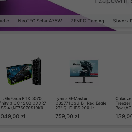
udio
NeoTEC Solar 475W
ZENPC Gaming
Stwórz 
lit GeForce RTX 5070
iiyama G-Master
Chłodzen
finity 3 OC 12GB GDDR7
GB2771QSU-B1 Red Eagle
Freezer 
LSS 4 (NE75070S19K9-
27" QHD IPS 200Hz
Box (A
B2050S)
 049,00 zł
759,00 zł
139,00