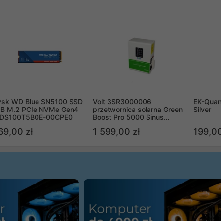
ysk WD Blue SN5100 SSD
Volt 3SR3000006
EK-Quan
TB M.2 PCIe NVMe Gen4
przetwornica solarna Green
Silver
DS100T5B0E-00CPE0
Boost Pro 5000 Sinus
Bypass
69,00 zł
1 599,00 zł
199,00