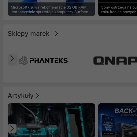
Microsoft usuwa rekomendacje 32 GB RAM.
Sony ostrzega na p
Jednocześnie sprzedaje komputery Surface z
roku koniec nowych 
8 GB
Sklepy marek
Poprzedni
Artykuły
Poprzedni