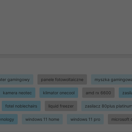
ter gamingowy
panele fotowoltaiczne
myszka gamingow
kamera neotec
klimator onecool
amd rx 6600
zasi
fotel noblechairs
liquid freezer
zasilacz 80plus platinu
ynology
windows 11 home
windows 11 pro
microsoft 