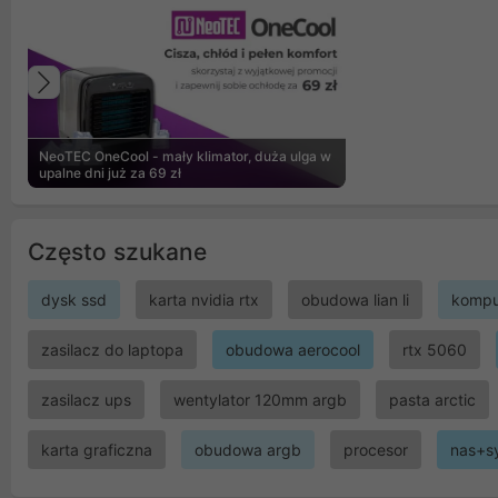
Poprzedni
NeoTEC OneCool - mały klimator, duża ulga w
upalne dni już za 69 zł
Często szukane
dysk ssd
karta nvidia rtx
obudowa lian li
kompu
zasilacz do laptopa
obudowa aerocool
rtx 5060
zasilacz ups
wentylator 120mm argb
pasta arctic
karta graficzna
obudowa argb
procesor
nas+s