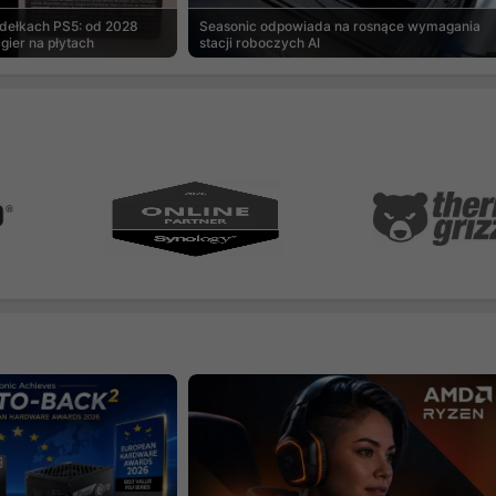
udełkach PS5: od 2028
Seasonic odpowiada na rosnące wymagania
gier na płytach
stacji roboczych AI