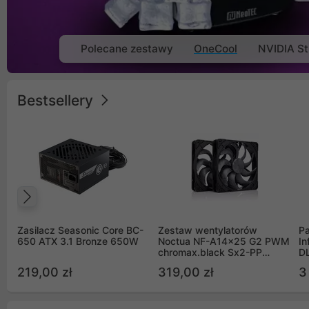
Polecane zestawy
OneCool
NVIDIA St
Bestsellery
Poprzedni
Zasilacz Seasonic Core BC-
Zestaw wentylatorów
Pa
650 ATX 3.1 Bronze 650W
Noctua NF-A14x25 G2 PWM
In
chromax.black Sx2-PP
D
Sterrox 140mm Push Pull
G
219,00 zł
319,00 zł
3
(2szt)