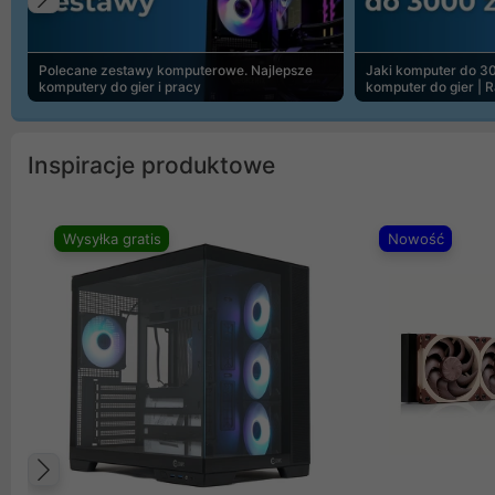
Poprzedni
Polecane zestawy komputerowe. Najlepsze
Jaki komputer do 30
komputery do gier i pracy
komputer do gier | 
Inspiracje produktowe
Wysyłka gratis
Nowość
Poprzedni