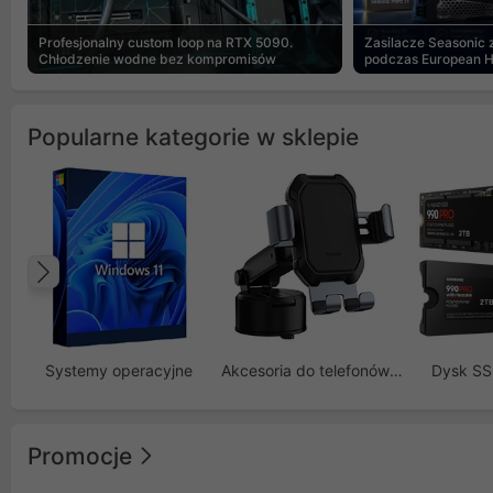
Profesjonalny custom loop na RTX 5090.
Zasilacze Seasonic
Chłodzenie wodne bez kompromisów
podczas European 
Popularne kategorie w sklepie
Poprzedni
Systemy operacyjne
Akcesoria do telefonów GSM
Dysk S
Promocje