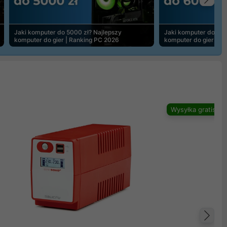
Na
Jaki komputer do 5000 zł? Najlepszy
Jaki komputer do 600
komputer do gier | Ranking PC 2026
komputer do gier | R
Wysyłka gratis
Na