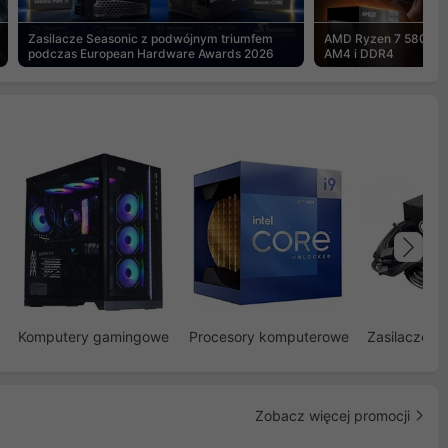
Zasilacze Seasonic z podwójnym triumfem
AMD Ryzen 7 5800X3
podczas European Hardware Awards 2026
AM4 i DDR4
Na
Komputery gamingowe
Procesory komputerowe
Zasilacze d
Zobacz więcej promocji