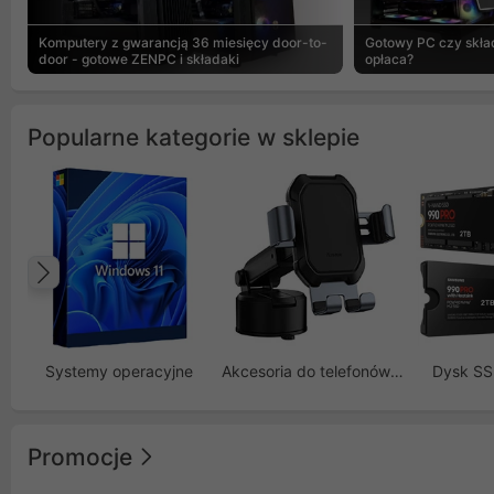
Komputery z gwarancją 36 miesięcy door-to-
Gotowy PC czy skład
door - gotowe ZENPC i składaki
opłaca?
Popularne kategorie w sklepie
Poprzedni
Systemy operacyjne
Akcesoria do telefonów GSM
Dysk S
Promocje