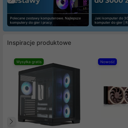
Poprzedni
Polecane zestawy komputerowe. Najlepsze
Jaki komputer do 30
komputery do gier i pracy
komputer do gier | 
Inspiracje produktowe
Wysyłka gratis
Nowość
Poprzedni