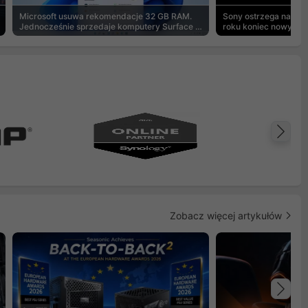
Microsoft usuwa rekomendacje 32 GB RAM.
Sony ostrzega na pu
Jednocześnie sprzedaje komputery Surface z
roku koniec nowych g
8 GB
Na
Zobacz więcej artykułów
Na