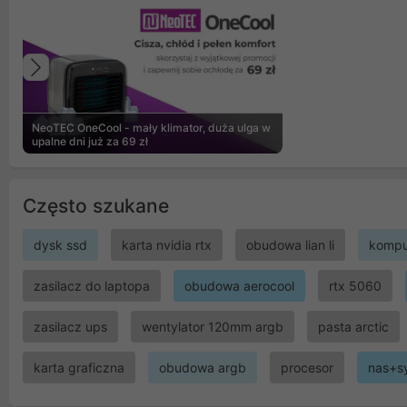
Poprzedni
NeoTEC OneCool - mały klimator, duża ulga w
upalne dni już za 69 zł
Często szukane
dysk ssd
karta nvidia rtx
obudowa lian li
kompu
zasilacz do laptopa
obudowa aerocool
rtx 5060
zasilacz ups
wentylator 120mm argb
pasta arctic
karta graficzna
obudowa argb
procesor
nas+s