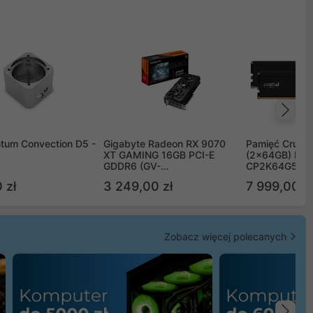
Na
tum Convection D5 -
Gigabyte Radeon RX 9070
Pamięć Crucia
XT GAMING 16GB PCI-E
(2x64GB) DD
GDDR6 (GV-
CP2K64G56C
R9070XTGAMING-16GD)
 zł
3 249,00 zł
7 999,00 zł
Zobacz więcej polecanych