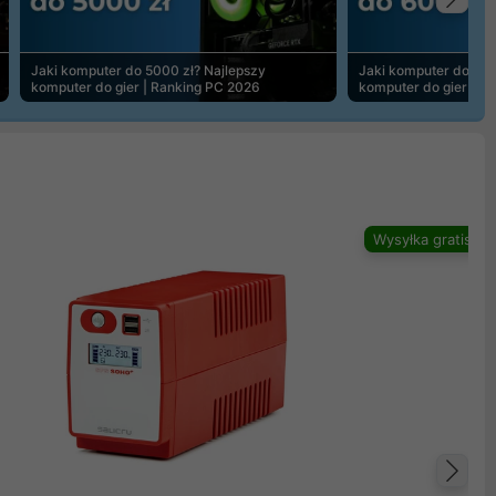
Na
Jaki komputer do 5000 zł? Najlepszy
Jaki komputer do 600
komputer do gier | Ranking PC 2026
komputer do gier | R
Wysyłka gratis
Na