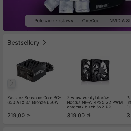
Polecane zestawy
OneCool
NVIDIA St
Bestsellery
Poprzedni
Zasilacz Seasonic Core BC-
Zestaw wentylatorów
Pa
650 ATX 3.1 Bronze 650W
Noctua NF-A14x25 G2 PWM
In
chromax.black Sx2-PP
D
Sterrox 140mm Push Pull
G
219,00 zł
319,00 zł
3
(2szt)