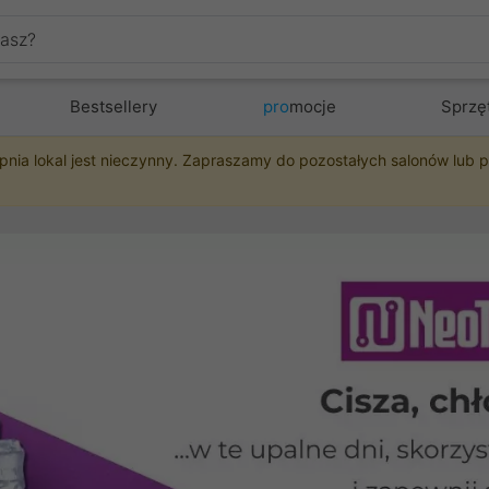
Bestsellery
pro
mocje
Sprzę
pnia lokal jest nieczynny. Zapraszamy do pozostałych salonów lub