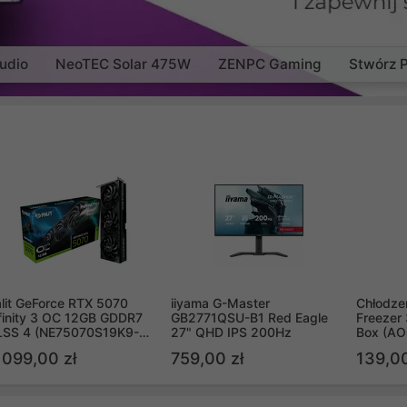
udio
NeoTEC Solar 475W
ZENPC Gaming
Stwórz 
lit GeForce RTX 5070
iiyama G-Master
Chłodzen
finity 3 OC 12GB GDDR7
GB2771QSU-B1 Red Eagle
Freezer 
LSS 4 (NE75070S19K9-
27" QHD IPS 200Hz
Box (A
B2050S)
 099,00 zł
759,00 zł
139,00