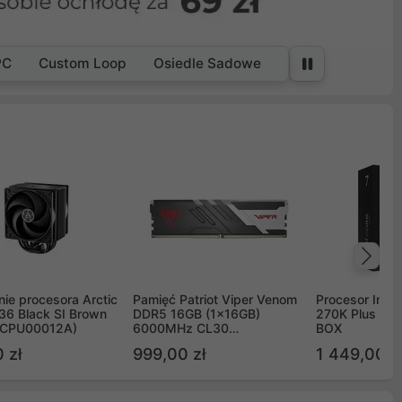
PC
Custom Loop
Osiedle Sadowe
Na
ie procesora Arctic
Pamięć Patriot Viper Venom
Procesor Intel 
36 Black SI Brown
DDR5 16GB (1x16GB)
270K Plus 5.
OCPU00012A)
6000MHz CL30
BOX
PVV516G60C30
 zł
999,00 zł
1 449,00 z