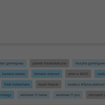
ter gamingowy
panele fotowoltaiczne
myszka gamingow
kamera neotec
klimator onecool
amd rx 6600
zasi
fotel noblechairs
liquid freezer
zasilacz 80plus platinu
ynology
windows 11 home
windows 11 pro
microsoft 