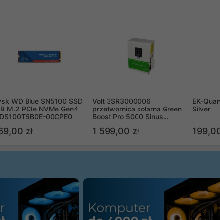
ysk WD Blue SN5100 SSD
Volt 3SR3000006
EK-Quan
TB M.2 PCIe NVMe Gen4
przetwornica solarna Green
Silver
DS100T5B0E-00CPE0
Boost Pro 5000 Sinus
Bypass
69,00 zł
1 599,00 zł
199,00