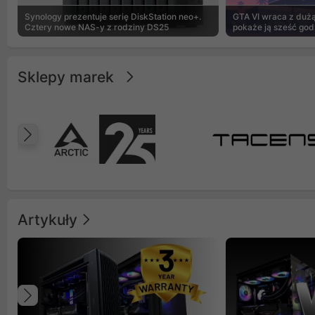
Synology prezentuje serię DiskStation neo+.
GTA VI wraca z dużą 
Cztery nowe NAS-y z rodziny DS25
pokaże ją sześć god
Sklepy marek
Poprzedni
Artykuły
Poprzedni