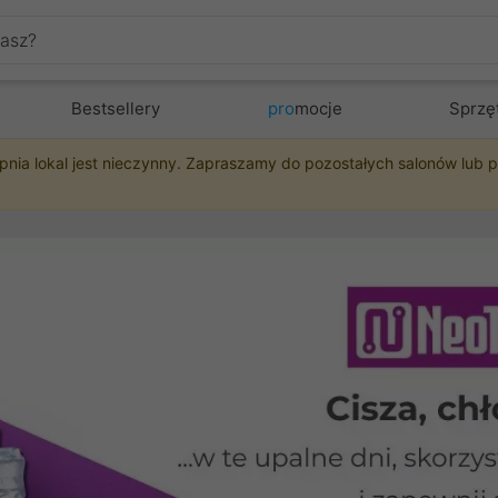
Bestsellery
pro
mocje
Sprzę
pnia lokal jest nieczynny. Zapraszamy do pozostałych salonów lub