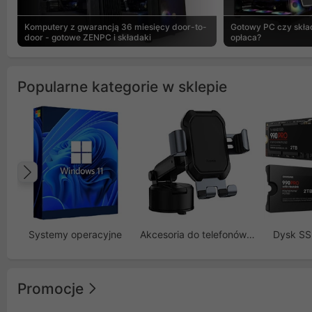
Komputery z gwarancją 36 miesięcy door-to-
Gotowy PC czy skład
door - gotowe ZENPC i składaki
opłaca?
Popularne kategorie w sklepie
Poprzedni
Systemy operacyjne
Akcesoria do telefonów GSM
Dysk S
Promocje