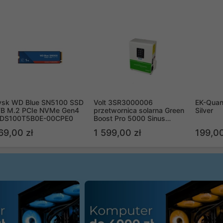
ysk WD Blue SN5100 SSD
Volt 3SR3000006
EK-Quan
TB M.2 PCIe NVMe Gen4
przetwornica solarna Green
Silver
DS100T5B0E-00CPE0
Boost Pro 5000 Sinus
Bypass
69,00 zł
1 599,00 zł
199,00