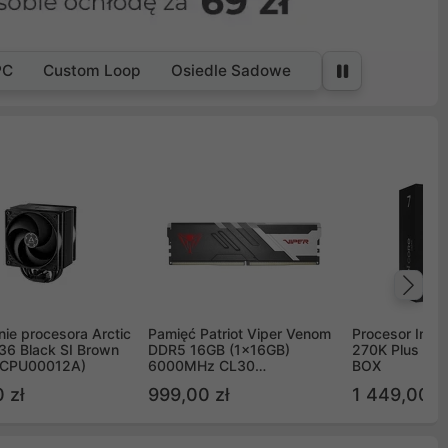
PC
Custom Loop
Osiedle Sadowe
Na
ie procesora Arctic
Pamięć Patriot Viper Venom
Procesor Intel 
36 Black SI Brown
DDR5 16GB (1x16GB)
270K Plus 5.
OCPU00012A)
6000MHz CL30
BOX
PVV516G60C30
 zł
999,00 zł
1 449,00 z