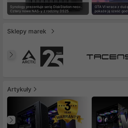
Synology prezentuje serię DiskStation neo+.
GTA VI wraca z dużą 
Cztery nowe NAS-y z rodziny DS25
pokaże ją sześć god
Sklepy marek
Poprzedni
Artykuły
Poprzedni