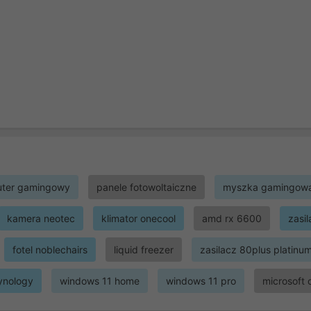
ter gamingowy
panele fotowoltaiczne
myszka gamingow
kamera neotec
klimator onecool
amd rx 6600
zasi
fotel noblechairs
liquid freezer
zasilacz 80plus platinu
ynology
windows 11 home
windows 11 pro
microsoft 