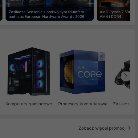
Zasilacze Seasonic z podwójnym triumfem
AMD Ryzen 7 5800X3
podczas European Hardware Awards 2026
AM4 i DDR4
Na
Komputery gamingowe
Procesory komputerowe
Zasilacze d
Zobacz więcej promocji