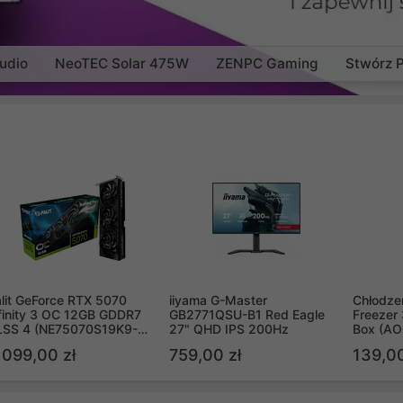
udio
NeoTEC Solar 475W
ZENPC Gaming
Stwórz 
lit GeForce RTX 5070
iiyama G-Master
Chłodzen
finity 3 OC 12GB GDDR7
GB2771QSU-B1 Red Eagle
Freezer 
LSS 4 (NE75070S19K9-
27" QHD IPS 200Hz
Box (A
B2050S)
 099,00 zł
759,00 zł
139,00