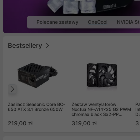
Polecane zestawy
OneCool
NVIDIA St
Bestsellery
Poprzedni
Zasilacz Seasonic Core BC-
Zestaw wentylatorów
Pa
650 ATX 3.1 Bronze 650W
Noctua NF-A14x25 G2 PWM
In
chromax.black Sx2-PP
D
Sterrox 140mm Push Pull
G
219,00 zł
319,00 zł
3
(2szt)