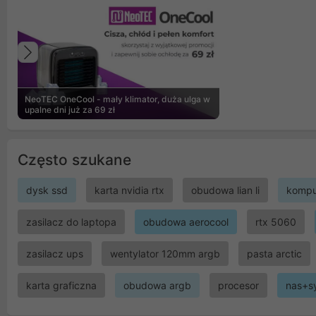
Poprzedni
NeoTEC OneCool - mały klimator, duża ulga w
upalne dni już za 69 zł
Często szukane
dysk ssd
karta nvidia rtx
obudowa lian li
kompu
zasilacz do laptopa
obudowa aerocool
rtx 5060
zasilacz ups
wentylator 120mm argb
pasta arctic
karta graficzna
obudowa argb
procesor
nas+s