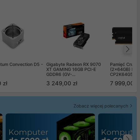
Na
tum Convection D5 -
Gigabyte Radeon RX 9070
Pamięć Crucia
XT GAMING 16GB PCI-E
(2x64GB) DD
GDDR6 (GV-
CP2K64G56C
R9070XTGAMING-16GD)
 zł
3 249,00 zł
7 999,00 zł
Zobacz więcej polecanych