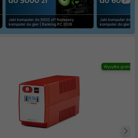
Na
Jaki komputer do 5000 zł? Najlepszy
Jaki komputer do 600
komputer do gier | Ranking PC 2026
komputer do gier | R
Wysyłka gratis
Na