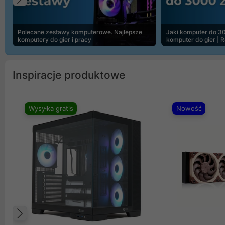
Poprzedni
Polecane zestawy komputerowe. Najlepsze
Jaki komputer do 30
komputery do gier i pracy
komputer do gier | 
Inspiracje produktowe
Wysyłka gratis
Nowość
Poprzedni