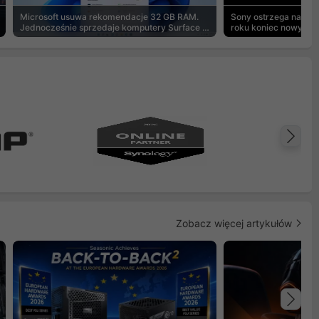
Microsoft usuwa rekomendacje 32 GB RAM.
Sony ostrzega na pu
Jednocześnie sprzedaje komputery Surface z
roku koniec nowych g
8 GB
Na
Zobacz więcej artykułów
Na