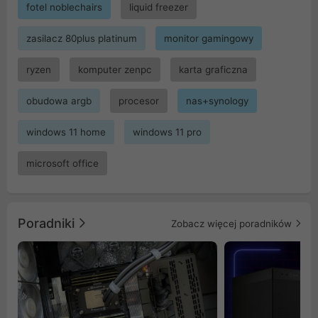
fotel noblechairs
liquid freezer
zasilacz 80plus platinum
monitor gamingowy
ryzen
komputer zenpc
karta graficzna
obudowa argb
procesor
nas+synology
windows 11 home
windows 11 pro
microsoft office
Poradniki
Zobacz więcej poradników