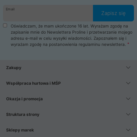
danych osobowych. Dlatego zakup notebooka albo laptopa w
Email
ProLine to czysta przyjemność i pełne bezpieczeństwo.
Zapisz się
Zaopatrzysz się u nas w akcesoria i części komputerowe
takie jak procesory, karty graficzne, płyty główne, pamięci,
Oświadczam, że mam ukończone 16 lat. Wyrażam zgodę na
dyski SSD, M.2 oraz HDD. Nasi pracownicy pomogą Ci wybrać
zapisanie mnie do Newslettera Proline i przetwarzanie mojego
najlepszy zasilacz komputerowy oraz obudowę do komputera.
adresu e-mail w celu wysyłki wiadomości. Zapoznałem się i
Poza komputerami mamy również najlepsze na rynku
wyrażam zgodę na postanowienia
regulaminu newslettera
.
Smartfony takich producentów jak Xiaomi, Apple, Samsung i
Huawei. Jeżeli chcesz, aby Twój komputer pracował cicho,
posiadamy szeroką gamę chłodzenia procesora, oraz ciche
wentylatory. Na koniec mając już to wszystko, możesz
Zakupy
wybrać idealny fotel gamingowy.
Współpraca hurtowa i MŚP
Okazja i promocja
Struktura strony
Sklepy marek