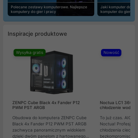
Polecane zestawy komputerowe. Najlepsze
Jaki komputer do 30
komputery do gier i pracy
komputer do gier | 
Inspiracje produktowe
Wysyłka gratis
Nowość
ZENPC Cube Black 4x Fander P12
Noctua LC1 360mm
PWM PST ARGB
chłodzenie wodne 
Obudowa do komputera ZENPC Cube
To już czas. AIO w
Black 4x Fander P12 PWM PST ARGB
Noctua! Profesjon
zachwyca panoramicznym widokiem
chłodzenia cieczą 
dzięki dwóm panelom z hartowanego
bezkompromisowe 