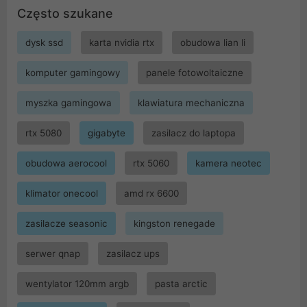
Często szukane
dysk ssd
karta nvidia rtx
obudowa lian li
komputer gamingowy
panele fotowoltaiczne
myszka gamingowa
klawiatura mechaniczna
rtx 5080
gigabyte
zasilacz do laptopa
obudowa aerocool
rtx 5060
kamera neotec
klimator onecool
amd rx 6600
zasilacze seasonic
kingston renegade
serwer qnap
zasilacz ups
wentylator 120mm argb
pasta arctic