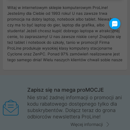
Witaj w internetowym sklepie komputerowym ProLine!
Jesteśmy dla Ciebie od 1993 roku! U nas zawsze trwa
promocja na dobry laptop, notebook albo tablet. Nieważne
czy ma to być laptop do gier, laptop dla grafika, albo
studenta! Jeżeli chcesz kupić dobrego laptopa w atrakcyjnej
cenie, to zapraszamy! U nas zawsze niskie ceny! Znajdzie się
też tablet i notebook do szkoły, tanio w promocji! Firma
ProLine produkuje wysokiej klasy komputery stacjonarne
Cyclone oraz ZenPC. Ponad 97% zamówień realizowane jest
tego samego dnia! Wielu naszych klientów chwali sobie nasze
myszki dla graczy i klawiatury mechaniczne. Posiadamy sieć
sklepów komputerowych na terenie kraju. W większości z
nich możesz odebrać zamówienie bez kosztów transportu.
Posiadamy sklep komputerowy w miastach takich jak
Wrocław, Poznań, Legnica, Katowice, Gliwice, Kalisz, Bytom,
Zapisz się na mega proMOCJE
Trzebnica, Opole. Szybka i profesjonalna obsługa!
Nie strać żadnej informacji o promocji ani
kodu rabatowego dostępnego tylko dla
ProLine to polska firma ze 100% polskim kapitałem. Działamy
subskrybentów. Dołącz teraz do grona
legalnie i płacimy podatki w naszym kraju! Posiadamy siedzibę
odbiorców newslettera ProLine!
główną w Mirkowie oraz salony na terenie kraju. Cała
komunikacja ze sklepem komputerowym ProLine jest
Więcej informacji
szyfrowana za pomocą technologii SSL. Nie sprzedajemy