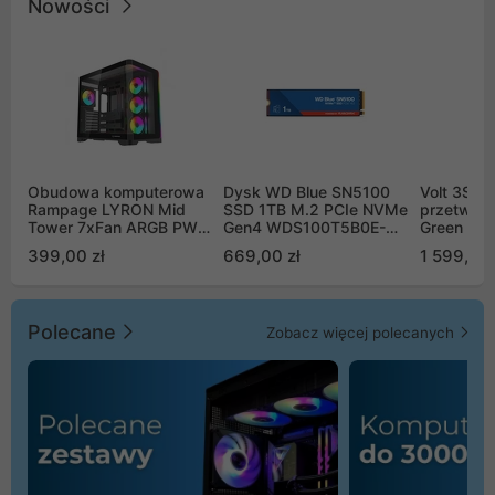
Nowości
Obudowa komputerowa
Dysk WD Blue SN5100
Volt 3SR
Rampage LYRON Mid
SSD 1TB M.2 PCIe NVMe
przetworn
Tower 7xFan ARGB PWM
Gen4 WDS100T5B0E-
Green Boo
czarna
00CPE0
Sinus Byp
399,00 zł
669,00 zł
1 599,00 
Polecane
Zobacz więcej polecanych