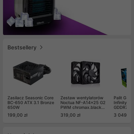
Bestsellery
Zasilacz Seasonic Core
Zestaw wentylatorów
Palit GeF
BC-650 ATX 3.1 Bronze
Noctua NF-A14x25 G2
Infinity 3
650W
PWM chromax.black
GDDR7 DL
Sx2-PP Sterrox 140mm
(NE75070
199,00 zł
319,00 zł
3 049,00
Push Pull (2szt)
GB2050S