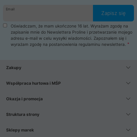
danych osobowych. Dlatego zakup notebooka albo laptopa w
Email
ProLine to czysta przyjemność i pełne bezpieczeństwo.
Zapisz się
Zaopatrzysz się u nas w akcesoria i części komputerowe
takie jak procesory, karty graficzne, płyty główne, pamięci,
Oświadczam, że mam ukończone 16 lat. Wyrażam zgodę na
dyski SSD, M.2 oraz HDD. Nasi pracownicy pomogą Ci wybrać
zapisanie mnie do Newslettera Proline i przetwarzanie mojego
najlepszy zasilacz komputerowy oraz obudowę do komputera.
adresu e-mail w celu wysyłki wiadomości. Zapoznałem się i
Poza komputerami mamy również najlepsze na rynku
wyrażam zgodę na postanowienia
regulaminu newslettera
.
Smartfony takich producentów jak Xiaomi, Apple, Samsung i
Huawei. Jeżeli chcesz, aby Twój komputer pracował cicho,
posiadamy szeroką gamę chłodzenia procesora, oraz ciche
wentylatory. Na koniec mając już to wszystko, możesz
Zakupy
wybrać idealny fotel gamingowy.
Współpraca hurtowa i MŚP
Okazja i promocja
Struktura strony
Sklepy marek