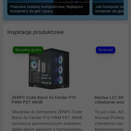
Polecane zestawy komputerowe. Najlepsze
Jaki komputer do 30
komputery do gier i pracy
komputer do gier | 
Inspiracje produktowe
Wysyłka gratis
Nowość
ZENPC Cube Black 4x Fander P12
Noctua LC1 360mm
PWM PST ARGB
chłodzenie wodne 
Obudowa do komputera ZENPC Cube
To już czas. AIO w
Black 4x Fander P12 PWM PST ARGB
Noctua! Profesjon
zachwyca panoramicznym widokiem
chłodzenia cieczą 
dzięki dwóm panelom z hartowanego
bezkompromisowe 