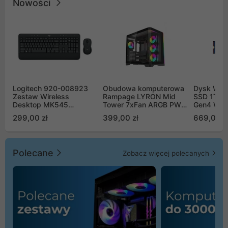
Nowości
Logitech 920-008923
Obudowa komputerowa
Dysk WD 
Zestaw Wireless
Rampage LYRON Mid
SSD 1TB 
Desktop MK545
Tower 7xFan ARGB PWM
Gen4 WD
Advanced
czarna
00CPE0
299,00 zł
399,00 zł
669,00 z
Polecane
Zobacz więcej polecanych