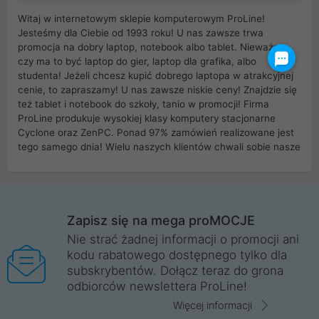
Witaj w internetowym sklepie komputerowym ProLine!
Jesteśmy dla Ciebie od 1993 roku! U nas zawsze trwa
promocja na dobry laptop, notebook albo tablet. Nieważne
czy ma to być laptop do gier, laptop dla grafika, albo
studenta! Jeżeli chcesz kupić dobrego laptopa w atrakcyjnej
cenie, to zapraszamy! U nas zawsze niskie ceny! Znajdzie się
też tablet i notebook do szkoły, tanio w promocji! Firma
ProLine produkuje wysokiej klasy komputery stacjonarne
Cyclone oraz ZenPC. Ponad 97% zamówień realizowane jest
tego samego dnia! Wielu naszych klientów chwali sobie nasze
myszki dla graczy i klawiatury mechaniczne. Posiadamy sieć
sklepów komputerowych na terenie kraju. W większości z
nich możesz odebrać zamówienie bez kosztów transportu.
Posiadamy sklep komputerowy w miastach takich jak
Wrocław, Poznań, Legnica, Katowice, Gliwice, Kalisz, Bytom,
Zapisz się na mega proMOCJE
Trzebnica, Opole. Szybka i profesjonalna obsługa!
Nie strać żadnej informacji o promocji ani
kodu rabatowego dostępnego tylko dla
ProLine to polska firma ze 100% polskim kapitałem. Działamy
subskrybentów. Dołącz teraz do grona
legalnie i płacimy podatki w naszym kraju! Posiadamy siedzibę
odbiorców newslettera ProLine!
główną w Mirkowie oraz salony na terenie kraju. Cała
komunikacja ze sklepem komputerowym ProLine jest
Więcej informacji
szyfrowana za pomocą technologii SSL. Nie sprzedajemy