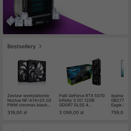
Bestsellery
Zestaw wentylatorów
Palit GeForce RTX 5070
iiyama G-
Noctua NF-A14x25 G2
Infinity 3 OC 12GB
GB2771QS
PWM chromax.black
GDDR7 DLSS 4
Eagle 27"
Sx2-PP Sterrox 140mm
(NE75070S19K9-
200Hz
319,00 zł
3 099,00 zł
759,00 zł
Push Pull (2szt)
GB2050S)