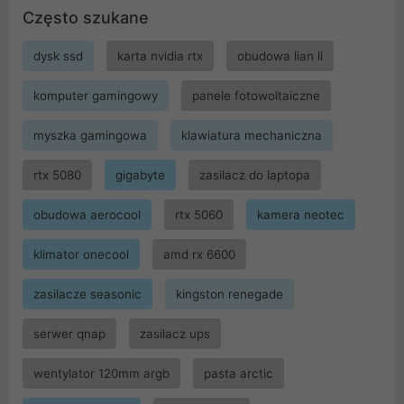
Często szukane
dysk ssd
karta nvidia rtx
obudowa lian li
komputer gamingowy
panele fotowoltaiczne
myszka gamingowa
klawiatura mechaniczna
rtx 5080
gigabyte
zasilacz do laptopa
obudowa aerocool
rtx 5060
kamera neotec
klimator onecool
amd rx 6600
zasilacze seasonic
kingston renegade
serwer qnap
zasilacz ups
wentylator 120mm argb
pasta arctic