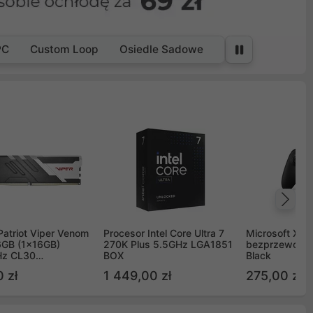
PC
Custom Loop
Osiedle Sadowe
Na
Patriot Viper Venom
Procesor Intel Core Ultra 7
Microsoft Xbox
GB (1x16GB)
270K Plus 5.5GHz LGA1851
bezprzewodo
z CL30
BOX
Black
G60C30
 zł
1 449,00 zł
275,00 zł