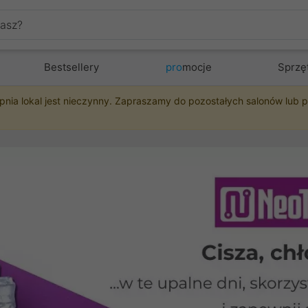
Bestsellery
pro
mocje
Sprzę
pnia lokal jest nieczynny. Zapraszamy do pozostałych salonów lub