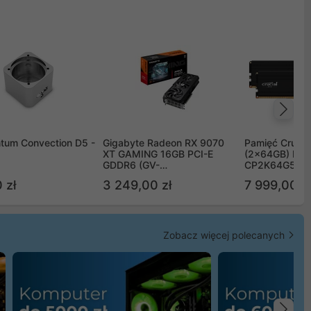
Na
tum Convection D5 -
Gigabyte Radeon RX 9070
Pamięć Crucia
XT GAMING 16GB PCI-E
(2x64GB) DD
GDDR6 (GV-
CP2K64G56C
R9070XTGAMING-16GD)
 zł
3 249,00 zł
7 999,00 zł
Zobacz więcej polecanych