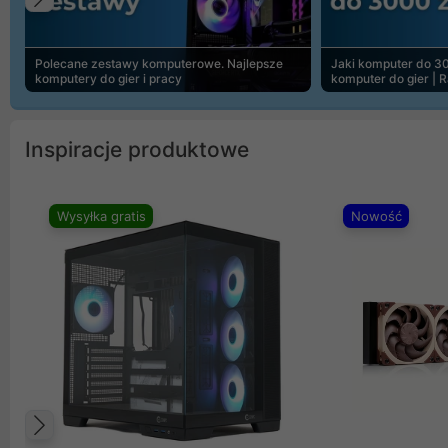
Poprzedni
Polecane zestawy komputerowe. Najlepsze
Jaki komputer do 30
komputery do gier i pracy
komputer do gier | 
Inspiracje produktowe
Wysyłka gratis
Nowość
Poprzedni