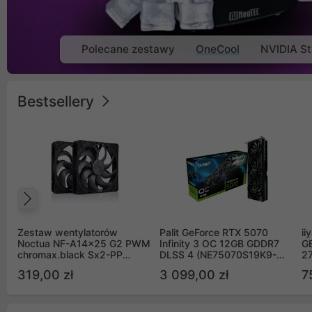
Polecane zestawy
OneCool
NVIDIA St
Bestsellery
Poprzedni
Zestaw wentylatorów
Palit GeForce RTX 5070
ii
Noctua NF-A14x25 G2 PWM
Infinity 3 OC 12GB GDDR7
G
chromax.black Sx2-PP
DLSS 4 (NE75070S19K9-
2
Sterrox 140mm Push Pull
GB2050S)
319,00 zł
3 099,00 zł
7
(2szt)