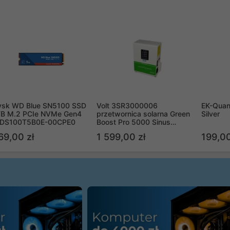
ysk WD Blue SN5100 SSD
Volt 3SR3000006
EK-Quan
TB M.2 PCIe NVMe Gen4
przetwornica solarna Green
Silver
DS100T5B0E-00CPE0
Boost Pro 5000 Sinus
Bypass
69,00 zł
1 599,00 zł
199,00