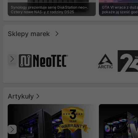
Synology prezentuje serię DiskStation neo+.
GTA VI wraca z dużą 
Cztery nowe NAS-y z rodziny DS25
pokaże ją sześć god
Sklepy marek
Poprzedni
Artykuły
Poprzedni