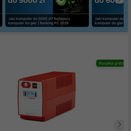
Na
Jaki komputer do 5000 zł? Najlepszy
Jaki komputer do 600
komputer do gier | Ranking PC 2026
komputer do gier | R
Wysyłka gratis
Na