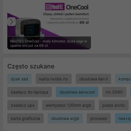
Poprzedni
NeoTEC OneCool - mały klimator, duża ulga w
upalne dni już za 69 zł
Często szukane
dysk ssd
karta nvidia rtx
obudowa lian li
kompu
zasilacz do laptopa
obudowa aerocool
rtx 5060
zasilacz ups
wentylator 120mm argb
pasta arctic
karta graficzna
obudowa argb
procesor
nas+s