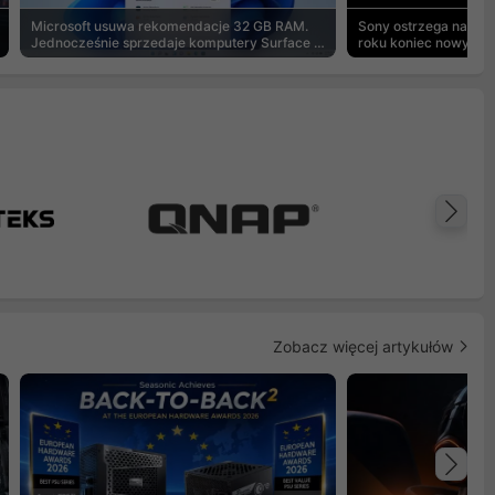
Microsoft usuwa rekomendacje 32 GB RAM.
Sony ostrzega na pu
Jednocześnie sprzedaje komputery Surface z
roku koniec nowych g
8 GB
Na
Zobacz więcej artykułów
Na