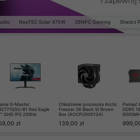
udio
NeoTEC Solar 475W
ZENPC Gaming
Stwórz 
yama G-Master
Chłodzenie procesora Arctic
Pamięć 
B2771QSU-B1 Red Eagle
Freezer 36 Black SI Brown
DDR5 16
7" QHD IPS 200Hz
Box (AOCPU00012A)
6000MH
PVV516
59,00 zł
139,00 zł
999,00