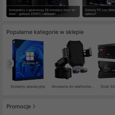
Komputery z gwarancją 36 miesięcy door-to-
Gotowy PC czy skład
door - gotowe ZENPC i składaki
opłaca?
Popularne kategorie w sklepie
Poprzedni
Systemy operacyjne
Akcesoria do telefonów GSM
Dysk S
Promocje