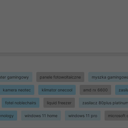
ter gamingowy
panele fotowoltaiczne
myszka gamingow
kamera neotec
klimator onecool
amd rx 6600
zasi
fotel noblechairs
liquid freezer
zasilacz 80plus platinu
ynology
windows 11 home
windows 11 pro
microsoft 