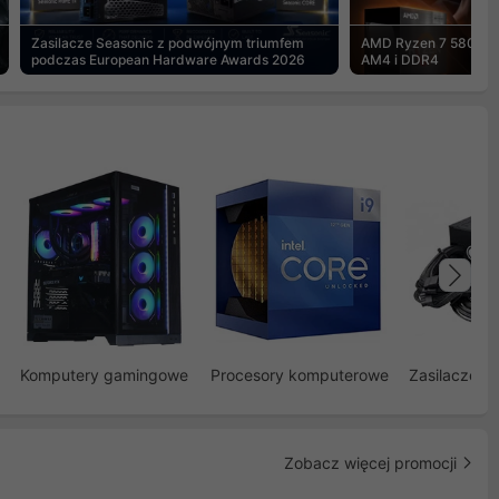
Zasilacze Seasonic z podwójnym triumfem
AMD Ryzen 7 5800X3
podczas European Hardware Awards 2026
AM4 i DDR4
Na
Komputery gamingowe
Procesory komputerowe
Zasilacze d
Zobacz więcej promocji