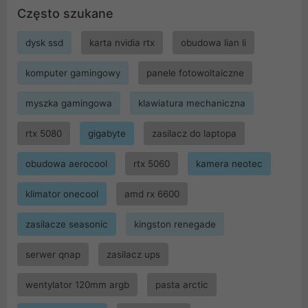
Często szukane
dysk ssd
karta nvidia rtx
obudowa lian li
komputer gamingowy
panele fotowoltaiczne
myszka gamingowa
klawiatura mechaniczna
rtx 5080
gigabyte
zasilacz do laptopa
obudowa aerocool
rtx 5060
kamera neotec
klimator onecool
amd rx 6600
zasilacze seasonic
kingston renegade
serwer qnap
zasilacz ups
wentylator 120mm argb
pasta arctic