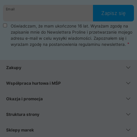
danych osobowych. Dlatego zakup notebooka albo laptopa w
Email
ProLine to czysta przyjemność i pełne bezpieczeństwo.
Zapisz się
Zaopatrzysz się u nas w akcesoria i części komputerowe
takie jak procesory, karty graficzne, płyty główne, pamięci,
Oświadczam, że mam ukończone 16 lat. Wyrażam zgodę na
dyski SSD, M.2 oraz HDD. Nasi pracownicy pomogą Ci wybrać
zapisanie mnie do Newslettera Proline i przetwarzanie mojego
najlepszy zasilacz komputerowy oraz obudowę do komputera.
adresu e-mail w celu wysyłki wiadomości. Zapoznałem się i
Poza komputerami mamy również najlepsze na rynku
wyrażam zgodę na postanowienia
regulaminu newslettera
.
Smartfony takich producentów jak Xiaomi, Apple, Samsung i
Huawei. Jeżeli chcesz, aby Twój komputer pracował cicho,
posiadamy szeroką gamę chłodzenia procesora, oraz ciche
wentylatory. Na koniec mając już to wszystko, możesz
Zakupy
wybrać idealny fotel gamingowy.
Współpraca hurtowa i MŚP
Okazja i promocja
Struktura strony
Sklepy marek