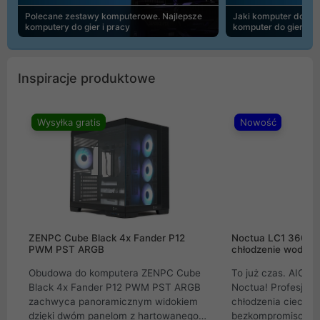
Polecane zestawy komputerowe. Najlepsze
Jaki komputer do 30
komputery do gier i pracy
komputer do gier | 
Inspiracje produktowe
Wysyłka gratis
Nowość
ZENPC Cube Black 4x Fander P12
Noctua LC1 360mm
PWM PST ARGB
chłodzenie wodne 
Obudowa do komputera ZENPC Cube
To już czas. AIO w
Black 4x Fander P12 PWM PST ARGB
Noctua! Profesjon
zachwyca panoramicznym widokiem
chłodzenia cieczą 
dzięki dwóm panelom z hartowanego
bezkompromisowe 