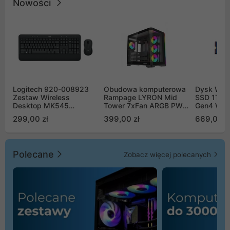
Nowości
Logitech 920-008923
Obudowa komputerowa
Dysk WD 
Zestaw Wireless
Rampage LYRON Mid
SSD 1TB 
Desktop MK545
Tower 7xFan ARGB PWM
Gen4 WD
Advanced
czarna
00CPE0
299,00 zł
399,00 zł
669,00 z
Polecane
Zobacz więcej polecanych