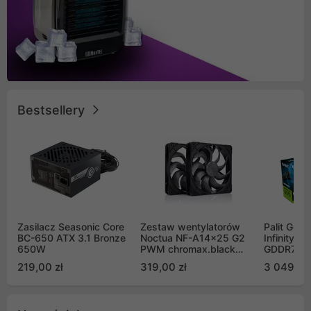
Bestsellery
Zasilacz Seasonic Core
Zestaw wentylatorów
Palit GeF
BC-650 ATX 3.1 Bronze
Noctua NF-A14x25 G2
Infinity 3
650W
PWM chromax.black
GDDR7 DL
Sx2-PP Sterrox 140mm
(NE75070
219,00 zł
319,00 zł
3 049,00
Push Pull (2szt)
GB2050S