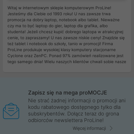
Witaj w internetowym sklepie komputerowym ProLine!
Jesteśmy dla Ciebie od 1993 roku! U nas zawsze trwa
promocja na dobry laptop, notebook albo tablet. Nieważne
czy ma to być laptop do gier, laptop dla grafika, albo
studenta! Jeżeli chcesz kupić dobrego laptopa w atrakcyjnej
cenie, to zapraszamy! U nas zawsze niskie ceny! Znajdzie się
też tablet i notebook do szkoły, tanio w promocji! Firma
ProLine produkuje wysokiej klasy komputery stacjonarne
Cyclone oraz ZenPC. Ponad 97% zamówień realizowane jest
tego samego dnia! Wielu naszych klientów chwali sobie nasze
myszki dla graczy i klawiatury mechaniczne. Posiadamy sieć
sklepów komputerowych na terenie kraju. W większości z
nich możesz odebrać zamówienie bez kosztów transportu.
Posiadamy sklep komputerowy w miastach takich jak
Wrocław, Poznań, Legnica, Katowice, Gliwice, Kalisz, Bytom,
Zapisz się na mega proMOCJE
Trzebnica, Opole. Szybka i profesjonalna obsługa!
Nie strać żadnej informacji o promocji ani
kodu rabatowego dostępnego tylko dla
ProLine to polska firma ze 100% polskim kapitałem. Działamy
subskrybentów. Dołącz teraz do grona
legalnie i płacimy podatki w naszym kraju! Posiadamy siedzibę
odbiorców newslettera ProLine!
główną w Mirkowie oraz salony na terenie kraju. Cała
komunikacja ze sklepem komputerowym ProLine jest
Więcej informacji
szyfrowana za pomocą technologii SSL. Nie sprzedajemy