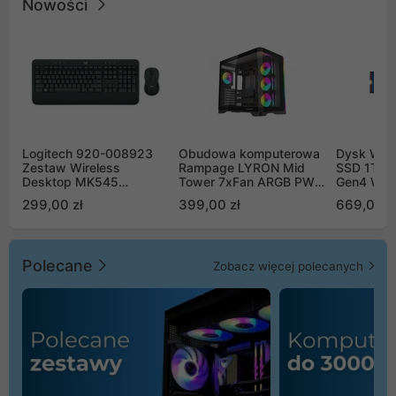
Nowości
Logitech 920-008923
Obudowa komputerowa
Dysk WD 
Zestaw Wireless
Rampage LYRON Mid
SSD 1TB 
Desktop MK545
Tower 7xFan ARGB PWM
Gen4 WD
Advanced
czarna
00CPE0
299,00 zł
399,00 zł
669,00 z
Polecane
Zobacz więcej polecanych