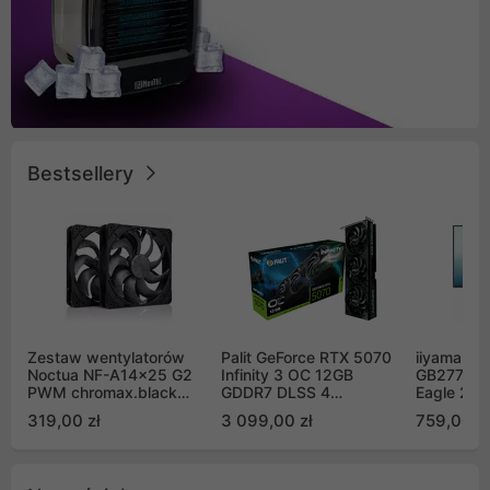
Bestsellery
Zestaw wentylatorów
Palit GeForce RTX 5070
iiyama G-
Noctua NF-A14x25 G2
Infinity 3 OC 12GB
GB2771QS
PWM chromax.black
GDDR7 DLSS 4
Eagle 27"
Sx2-PP Sterrox 140mm
(NE75070S19K9-
200Hz
319,00 zł
3 099,00 zł
759,00 zł
Push Pull (2szt)
GB2050S)