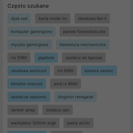
Często szukane
dysk ssd
karta nvidia rtx
obudowa lian li
komputer gamingowy
panele fotowoltaiczne
myszka gamingowa
klawiatura mechaniczna
rtx 5080
gigabyte
zasilacz do laptopa
obudowa aerocool
rtx 5060
kamera neotec
klimator onecool
amd rx 6600
zasilacze seasonic
kingston renegade
serwer qnap
zasilacz ups
wentylator 120mm argb
pasta arctic