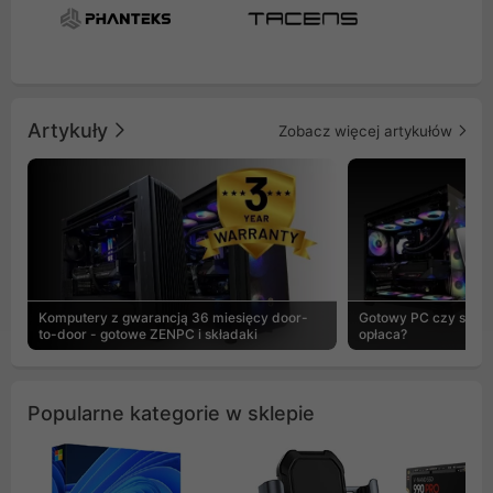
Artykuły
Zobacz więcej artykułów
Komputery z gwarancją 36 miesięcy door-
Gotowy PC czy skład
to-door - gotowe ZENPC i składaki
opłaca?
Popularne kategorie w sklepie