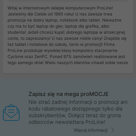
Witaj w internetowym sklepie komputerowym ProLine!
Jesteśmy dla Ciebie od 1993 roku! U nas zawsze trwa
promocja na dobry laptop, notebook albo tablet. Nieważne
czy ma to być laptop do gier, laptop dla grafika, albo
studenta! Jeżeli chcesz kupić dobrego laptopa w atrakcyjnej
cenie, to zapraszamy! U nas zawsze niskie ceny! Znajdzie się
też tablet i notebook do szkoły, tanio w promocji! Firma
ProLine produkuje wysokiej klasy komputery stacjonarne
Cyclone oraz ZenPC. Ponad 97% zamówień realizowane jest
tego samego dnia! Wielu naszych klientów chwali sobie nasze
myszki dla graczy i klawiatury mechaniczne. Posiadamy sieć
sklepów komputerowych na terenie kraju. W większości z
nich możesz odebrać zamówienie bez kosztów transportu.
Posiadamy sklep komputerowy w miastach takich jak
Wrocław, Poznań, Legnica, Katowice, Gliwice, Kalisz, Bytom,
Zapisz się na mega proMOCJE
Trzebnica, Opole. Szybka i profesjonalna obsługa!
Nie strać żadnej informacji o promocji ani
kodu rabatowego dostępnego tylko dla
ProLine to polska firma ze 100% polskim kapitałem. Działamy
subskrybentów. Dołącz teraz do grona
legalnie i płacimy podatki w naszym kraju! Posiadamy siedzibę
odbiorców newslettera ProLine!
główną w Mirkowie oraz salony na terenie kraju. Cała
komunikacja ze sklepem komputerowym ProLine jest
Więcej informacji
szyfrowana za pomocą technologii SSL. Nie sprzedajemy