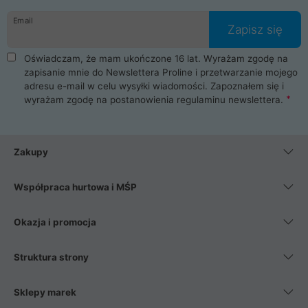
danych osobowych. Dlatego zakup notebooka albo laptopa w
Email
ProLine to czysta przyjemność i pełne bezpieczeństwo.
Zapisz się
Zaopatrzysz się u nas w akcesoria i części komputerowe
takie jak procesory, karty graficzne, płyty główne, pamięci,
Oświadczam, że mam ukończone 16 lat. Wyrażam zgodę na
dyski SSD, M.2 oraz HDD. Nasi pracownicy pomogą Ci wybrać
zapisanie mnie do Newslettera Proline i przetwarzanie mojego
najlepszy zasilacz komputerowy oraz obudowę do komputera.
adresu e-mail w celu wysyłki wiadomości. Zapoznałem się i
Poza komputerami mamy również najlepsze na rynku
wyrażam zgodę na postanowienia
regulaminu newslettera
.
Smartfony takich producentów jak Xiaomi, Apple, Samsung i
Huawei. Jeżeli chcesz, aby Twój komputer pracował cicho,
posiadamy szeroką gamę chłodzenia procesora, oraz ciche
wentylatory. Na koniec mając już to wszystko, możesz
Zakupy
wybrać idealny fotel gamingowy.
Współpraca hurtowa i MŚP
Okazja i promocja
Struktura strony
Sklepy marek