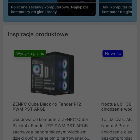
Polecane zestawy komputerowe. Najlepsze
Jaki komputer do 30
komputery do gier i pracy
komputer do gier | 
Inspiracje produktowe
Wysyłka gratis
Nowość
ZENPC Cube Black 4x Fander P12
Noctua LC1 360mm
PWM PST ARGB
chłodzenie wodne 
Obudowa do komputera ZENPC Cube
To już czas. AIO w
Black 4x Fander P12 PWM PST ARGB
Noctua! Profesjon
zachwyca panoramicznym widokiem
chłodzenia cieczą 
dzięki dwóm panelom z hartowanego
bezkompromisowe 