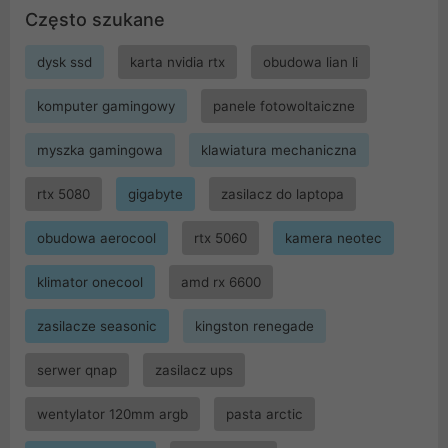
Często szukane
dysk ssd
karta nvidia rtx
obudowa lian li
komputer gamingowy
panele fotowoltaiczne
myszka gamingowa
klawiatura mechaniczna
rtx 5080
gigabyte
zasilacz do laptopa
obudowa aerocool
rtx 5060
kamera neotec
klimator onecool
amd rx 6600
zasilacze seasonic
kingston renegade
serwer qnap
zasilacz ups
wentylator 120mm argb
pasta arctic