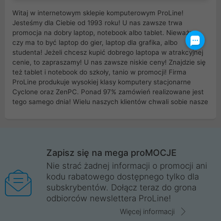
Witaj w internetowym sklepie komputerowym ProLine!
Jesteśmy dla Ciebie od 1993 roku! U nas zawsze trwa
promocja na dobry laptop, notebook albo tablet. Nieważne
czy ma to być laptop do gier, laptop dla grafika, albo
studenta! Jeżeli chcesz kupić dobrego laptopa w atrakcyjnej
cenie, to zapraszamy! U nas zawsze niskie ceny! Znajdzie się
też tablet i notebook do szkoły, tanio w promocji! Firma
ProLine produkuje wysokiej klasy komputery stacjonarne
Cyclone oraz ZenPC. Ponad 97% zamówień realizowane jest
tego samego dnia! Wielu naszych klientów chwali sobie nasze
myszki dla graczy i klawiatury mechaniczne. Posiadamy sieć
sklepów komputerowych na terenie kraju. W większości z
nich możesz odebrać zamówienie bez kosztów transportu.
Posiadamy sklep komputerowy w miastach takich jak
Wrocław, Poznań, Legnica, Katowice, Gliwice, Kalisz, Bytom,
Zapisz się na mega proMOCJE
Trzebnica, Opole. Szybka i profesjonalna obsługa!
Nie strać żadnej informacji o promocji ani
kodu rabatowego dostępnego tylko dla
ProLine to polska firma ze 100% polskim kapitałem. Działamy
subskrybentów. Dołącz teraz do grona
legalnie i płacimy podatki w naszym kraju! Posiadamy siedzibę
odbiorców newslettera ProLine!
główną w Mirkowie oraz salony na terenie kraju. Cała
komunikacja ze sklepem komputerowym ProLine jest
Więcej informacji
szyfrowana za pomocą technologii SSL. Nie sprzedajemy