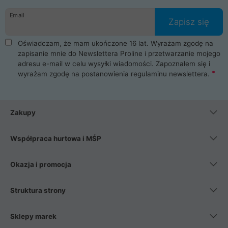
danych osobowych. Dlatego zakup notebooka albo laptopa w
Email
ProLine to czysta przyjemność i pełne bezpieczeństwo.
Zapisz się
Zaopatrzysz się u nas w akcesoria i części komputerowe
takie jak procesory, karty graficzne, płyty główne, pamięci,
Oświadczam, że mam ukończone 16 lat. Wyrażam zgodę na
dyski SSD, M.2 oraz HDD. Nasi pracownicy pomogą Ci wybrać
zapisanie mnie do Newslettera Proline i przetwarzanie mojego
najlepszy zasilacz komputerowy oraz obudowę do komputera.
adresu e-mail w celu wysyłki wiadomości. Zapoznałem się i
Poza komputerami mamy również najlepsze na rynku
wyrażam zgodę na postanowienia
regulaminu newslettera
.
Smartfony takich producentów jak Xiaomi, Apple, Samsung i
Huawei. Jeżeli chcesz, aby Twój komputer pracował cicho,
posiadamy szeroką gamę chłodzenia procesora, oraz ciche
wentylatory. Na koniec mając już to wszystko, możesz
Zakupy
wybrać idealny fotel gamingowy.
Współpraca hurtowa i MŚP
Okazja i promocja
Struktura strony
Sklepy marek