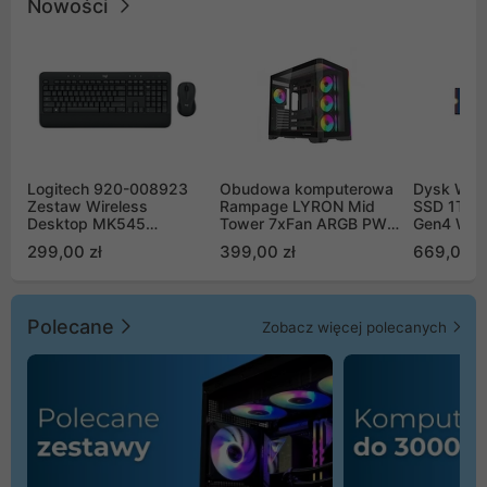
Nowości
Logitech 920-008923
Obudowa komputerowa
Dysk WD 
Zestaw Wireless
Rampage LYRON Mid
SSD 1TB 
Desktop MK545
Tower 7xFan ARGB PWM
Gen4 WD
Advanced
czarna
00CPE0
299,00 zł
399,00 zł
669,00 z
Polecane
Zobacz więcej polecanych