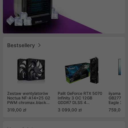
Bestsellery
Zestaw wentylatorów
Palit GeForce RTX 5070
iiyama G-
Noctua NF-A14x25 G2
Infinity 3 OC 12GB
GB2771QS
PWM chromax.black
GDDR7 DLSS 4
Eagle 27"
Sx2-PP Sterrox 140mm
(NE75070S19K9-
200Hz
319,00 zł
3 099,00 zł
759,00 zł
Push Pull (2szt)
GB2050S)