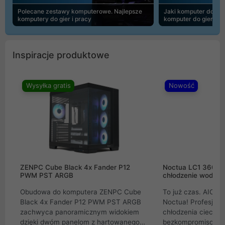
Polecane zestawy komputerowe. Najlepsze
Jaki komputer do 30
komputery do gier i pracy
komputer do gier | 
Inspiracje produktowe
Wysyłka gratis
Nowość
ZENPC Cube Black 4x Fander P12
Noctua LC1 360mm
PWM PST ARGB
chłodzenie wodne 
Obudowa do komputera ZENPC Cube
To już czas. AIO w
Black 4x Fander P12 PWM PST ARGB
Noctua! Profesjon
zachwyca panoramicznym widokiem
chłodzenia cieczą 
dzięki dwóm panelom z hartowanego
bezkompromisowe 