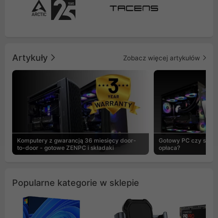
Artykuły
Zobacz więcej artykułów
Komputery z gwarancją 36 miesięcy door-
Gotowy PC czy skład
to-door - gotowe ZENPC i składaki
opłaca?
Popularne kategorie w sklepie