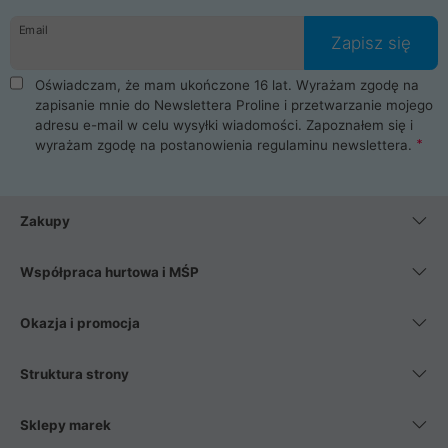
danych osobowych. Dlatego zakup notebooka albo laptopa w
Email
ProLine to czysta przyjemność i pełne bezpieczeństwo.
Zapisz się
Zaopatrzysz się u nas w akcesoria i części komputerowe
takie jak procesory, karty graficzne, płyty główne, pamięci,
Oświadczam, że mam ukończone 16 lat. Wyrażam zgodę na
dyski SSD, M.2 oraz HDD. Nasi pracownicy pomogą Ci wybrać
zapisanie mnie do Newslettera Proline i przetwarzanie mojego
najlepszy zasilacz komputerowy oraz obudowę do komputera.
adresu e-mail w celu wysyłki wiadomości. Zapoznałem się i
Poza komputerami mamy również najlepsze na rynku
wyrażam zgodę na postanowienia
regulaminu newslettera
.
Smartfony takich producentów jak Xiaomi, Apple, Samsung i
Huawei. Jeżeli chcesz, aby Twój komputer pracował cicho,
posiadamy szeroką gamę chłodzenia procesora, oraz ciche
wentylatory. Na koniec mając już to wszystko, możesz
Zakupy
wybrać idealny fotel gamingowy.
Współpraca hurtowa i MŚP
Okazja i promocja
Struktura strony
Sklepy marek