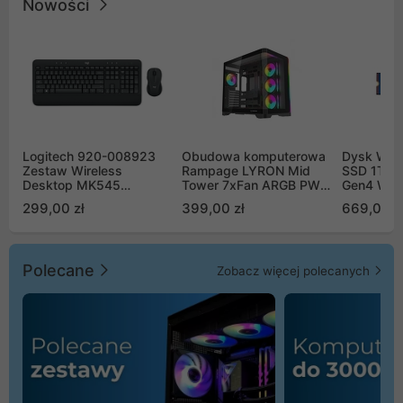
Nowości
Logitech 920-008923
Obudowa komputerowa
Dysk WD 
Zestaw Wireless
Rampage LYRON Mid
SSD 1TB 
Desktop MK545
Tower 7xFan ARGB PWM
Gen4 WD
Advanced
czarna
00CPE0
299,00 zł
399,00 zł
669,00 z
Polecane
Zobacz więcej polecanych