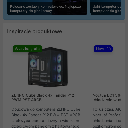
Polecane zestawy komputerowe. Najlepsze
Jaki komputer do 30
komputery do gier i pracy
komputer do gier | 
Inspiracje produktowe
Wysyłka gratis
Nowość
ZENPC Cube Black 4x Fander P12
Noctua LC1 360mm
PWM PST ARGB
chłodzenie wodne 
Obudowa do komputera ZENPC Cube
To już czas. AIO w
Black 4x Fander P12 PWM PST ARGB
Noctua! Profesjon
zachwyca panoramicznym widokiem
chłodzenia cieczą 
dzięki dwóm panelom z hartowanego
bezkompromisowe 