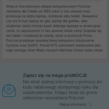
Witaj w internetowym sklepie komputerowym ProLine!
Jesteśmy dla Ciebie od 1993 roku! U nas zawsze trwa
promocja na dobry laptop, notebook albo tablet. Nieważne
czy ma to być laptop do gier, laptop dla grafika, albo
studenta! Jeżeli chcesz kupić dobrego laptopa w atrakcyjnej
cenie, to zapraszamy! U nas zawsze niskie ceny! Znajdzie się
też tablet i notebook do szkoły, tanio w promocji! Firma
ProLine produkuje wysokiej klasy komputery stacjonarne
Cyclone oraz ZenPC. Ponad 97% zamówień realizowane jest
tego samego dnia! Wielu naszych klientów chwali sobie nasze
myszki dla graczy i klawiatury mechaniczne. Posiadamy sieć
sklepów komputerowych na terenie kraju. W większości z
nich możesz odebrać zamówienie bez kosztów transportu.
Posiadamy sklep komputerowy w miastach takich jak
Wrocław, Poznań, Legnica, Katowice, Gliwice, Kalisz, Bytom,
Zapisz się na mega proMOCJE
Trzebnica, Opole. Szybka i profesjonalna obsługa!
Nie strać żadnej informacji o promocji ani
kodu rabatowego dostępnego tylko dla
ProLine to polska firma ze 100% polskim kapitałem. Działamy
subskrybentów. Dołącz teraz do grona
legalnie i płacimy podatki w naszym kraju! Posiadamy siedzibę
odbiorców newslettera ProLine!
główną w Mirkowie oraz salony na terenie kraju. Cała
komunikacja ze sklepem komputerowym ProLine jest
Więcej informacji
szyfrowana za pomocą technologii SSL. Nie sprzedajemy