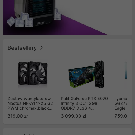
Bestsellery
Zestaw wentylatorów
Palit GeForce RTX 5070
iiyama G-
Noctua NF-A14x25 G2
Infinity 3 OC 12GB
GB2771QS
PWM chromax.black
GDDR7 DLSS 4
Eagle 27"
Sx2-PP Sterrox 140mm
(NE75070S19K9-
200Hz
319,00 zł
3 099,00 zł
759,00 zł
Push Pull (2szt)
GB2050S)