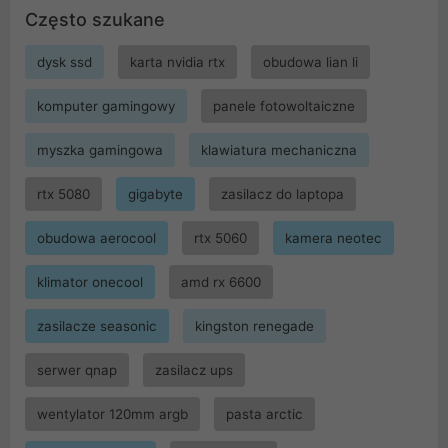
Często szukane
dysk ssd
karta nvidia rtx
obudowa lian li
komputer gamingowy
panele fotowoltaiczne
myszka gamingowa
klawiatura mechaniczna
rtx 5080
gigabyte
zasilacz do laptopa
obudowa aerocool
rtx 5060
kamera neotec
klimator onecool
amd rx 6600
zasilacze seasonic
kingston renegade
serwer qnap
zasilacz ups
wentylator 120mm argb
pasta arctic