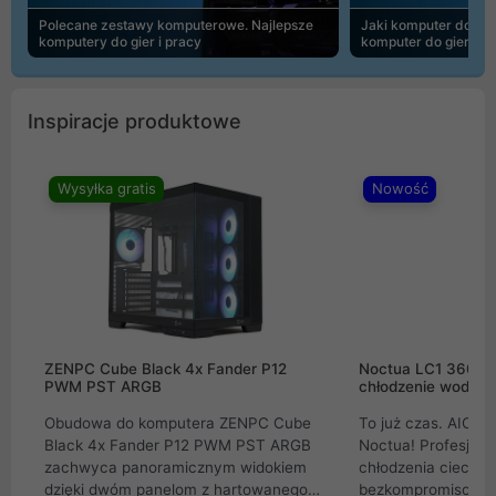
Polecane zestawy komputerowe. Najlepsze
Jaki komputer do 30
komputery do gier i pracy
komputer do gier | 
Inspiracje produktowe
Wysyłka gratis
Nowość
ZENPC Cube Black 4x Fander P12
Noctua LC1 360mm
PWM PST ARGB
chłodzenie wodne 
Obudowa do komputera ZENPC Cube
To już czas. AIO w
Black 4x Fander P12 PWM PST ARGB
Noctua! Profesjon
zachwyca panoramicznym widokiem
chłodzenia cieczą 
dzięki dwóm panelom z hartowanego
bezkompromisowe 