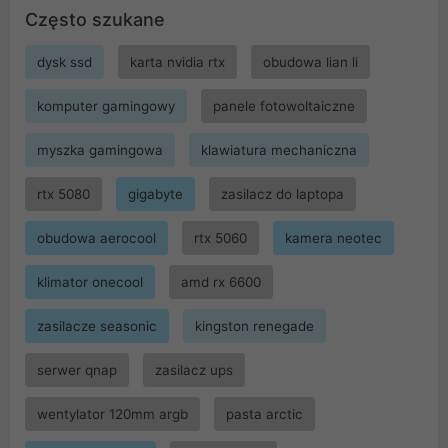
Często szukane
dysk ssd
karta nvidia rtx
obudowa lian li
komputer gamingowy
panele fotowoltaiczne
myszka gamingowa
klawiatura mechaniczna
rtx 5080
gigabyte
zasilacz do laptopa
obudowa aerocool
rtx 5060
kamera neotec
klimator onecool
amd rx 6600
zasilacze seasonic
kingston renegade
serwer qnap
zasilacz ups
wentylator 120mm argb
pasta arctic