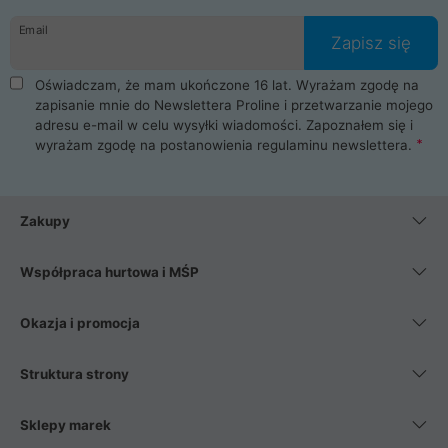
danych osobowych. Dlatego zakup notebooka albo laptopa w
Email
ProLine to czysta przyjemność i pełne bezpieczeństwo.
Zapisz się
Zaopatrzysz się u nas w akcesoria i części komputerowe
takie jak procesory, karty graficzne, płyty główne, pamięci,
Oświadczam, że mam ukończone 16 lat. Wyrażam zgodę na
dyski SSD, M.2 oraz HDD. Nasi pracownicy pomogą Ci wybrać
zapisanie mnie do Newslettera Proline i przetwarzanie mojego
najlepszy zasilacz komputerowy oraz obudowę do komputera.
adresu e-mail w celu wysyłki wiadomości. Zapoznałem się i
Poza komputerami mamy również najlepsze na rynku
wyrażam zgodę na postanowienia
regulaminu newslettera
.
Smartfony takich producentów jak Xiaomi, Apple, Samsung i
Huawei. Jeżeli chcesz, aby Twój komputer pracował cicho,
posiadamy szeroką gamę chłodzenia procesora, oraz ciche
wentylatory. Na koniec mając już to wszystko, możesz
Zakupy
wybrać idealny fotel gamingowy.
Współpraca hurtowa i MŚP
Okazja i promocja
Struktura strony
Sklepy marek