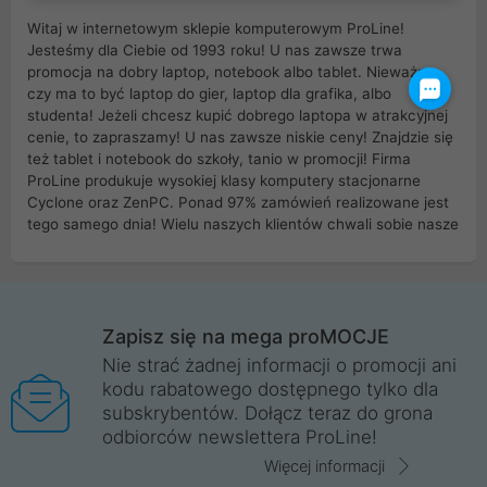
Witaj w internetowym sklepie komputerowym ProLine!
Jesteśmy dla Ciebie od 1993 roku! U nas zawsze trwa
promocja na dobry laptop, notebook albo tablet. Nieważne
czy ma to być laptop do gier, laptop dla grafika, albo
studenta! Jeżeli chcesz kupić dobrego laptopa w atrakcyjnej
cenie, to zapraszamy! U nas zawsze niskie ceny! Znajdzie się
też tablet i notebook do szkoły, tanio w promocji! Firma
ProLine produkuje wysokiej klasy komputery stacjonarne
Cyclone oraz ZenPC. Ponad 97% zamówień realizowane jest
tego samego dnia! Wielu naszych klientów chwali sobie nasze
myszki dla graczy i klawiatury mechaniczne. Posiadamy sieć
sklepów komputerowych na terenie kraju. W większości z
nich możesz odebrać zamówienie bez kosztów transportu.
Posiadamy sklep komputerowy w miastach takich jak
Wrocław, Poznań, Legnica, Katowice, Gliwice, Kalisz, Bytom,
Zapisz się na mega proMOCJE
Trzebnica, Opole. Szybka i profesjonalna obsługa!
Nie strać żadnej informacji o promocji ani
kodu rabatowego dostępnego tylko dla
ProLine to polska firma ze 100% polskim kapitałem. Działamy
subskrybentów. Dołącz teraz do grona
legalnie i płacimy podatki w naszym kraju! Posiadamy siedzibę
odbiorców newslettera ProLine!
główną w Mirkowie oraz salony na terenie kraju. Cała
komunikacja ze sklepem komputerowym ProLine jest
Więcej informacji
szyfrowana za pomocą technologii SSL. Nie sprzedajemy