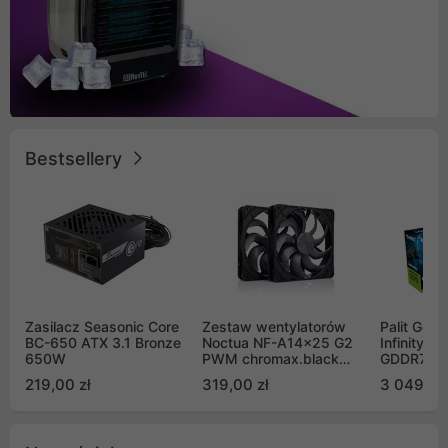
Bestsellery
Zasilacz Seasonic Core
Zestaw wentylatorów
Palit GeF
BC-650 ATX 3.1 Bronze
Noctua NF-A14x25 G2
Infinity 3
650W
PWM chromax.black
GDDR7 DL
Sx2-PP Sterrox 140mm
(NE75070
219,00 zł
319,00 zł
3 049,00
Push Pull (2szt)
GB2050S