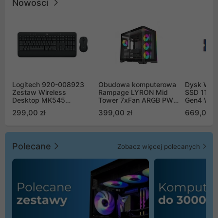
Nowości
Logitech 920-008923
Obudowa komputerowa
Dysk WD 
Zestaw Wireless
Rampage LYRON Mid
SSD 1TB 
Desktop MK545
Tower 7xFan ARGB PWM
Gen4 WD
Advanced
czarna
00CPE0
299,00 zł
399,00 zł
669,00 z
Polecane
Zobacz więcej polecanych