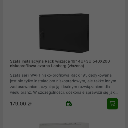
firmach, jak i w serwerowniach oraz centrach danych.
Szafa instalacyjna Rack wisząca 19" 4U+3U 540X200
niskoprofilowa czarna Lanberg (złożona)
Szafa serii WAF1 nisko-profilowa Rack 19", dedykowana
jest nie tylko instalacjom niskoprądowym, ale także innym
zastosowaniom, czyniąc ją idealnym rozwiązaniem dla
wielu branż. W szczególności, doskonale sprawdzi się jako
szafa do instalacji CCTV, gdzie pomieścisz rejestrator,
179,00 zł
switch PoE, listwę PDU oraz urządzenia na szynie DIN.
Nasza szafa oferuje doskonałą organizację, ale także
bezpieczeństwo dla Twojego sprzętu.