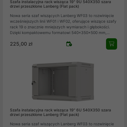
Szafa instalacyjna rack wisząca 19" 9U 540X350 szara
drzwi przeszklone Lanberg (Flat pack)
Nowa seria szaf wiszących Lanberg WF03 to rozwinięcie
wcześniejszych linii WF01 i WF02, oferujące wiszące szafy
rack 19 o znacznie mniejszych wymiarach i głębokości.
Dzięki kompaktowemu formatowi 540×350×500 mm,
urządzenia te stanowią idealny wybór nie tylko dla dużych
225,00 zł
firm, ale też dla małych i średnich przedsiębiorstw oraz
użytkowników domowych wszędzie tam, gdzie wymagana
jest instalacja niskoprądowa (niskonapięciowa), np. w
lokalnych sieciach LAN czy systemach CCTV. Dostępne w
szerokości 19 oraz wysokościach 4U, 6U, 9U, a także w
dwóch wariantach kolorystycznych (czarna RAL9004 oraz
szara RAL7035), modele WF03 pozwalają na pełną
aranżację okablowania i zabezpieczenie urządzeń nawet
w ograniczony
Szafa instalacyjna rack wisząca 19" 6U 540X350 szara
drzwi przeszklone Lanberg (Flat pack)
Nowa seria szaf wiszących Lanberg WF03 to rozwinięcie