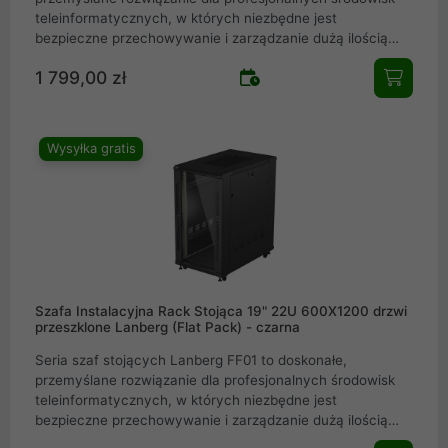
teleinformatycznych, w których niezbędne jest
bezpieczne przechowywanie i zarządzanie dużą ilością
sprzętu serwerowego. Konstrukcja szafy rack umożliwia
1 799,00 zł
efektywne wykorzystanie przestrzeni, a jej solidne
wykonanie zapewnia wytrzymałość i długotrwałe
użytkowanie. Szafy serwerowe FF01 dostępne są w
różnych wymiarach i konfiguracjach, co pozwala na
Wysyłka gratis
idealne dopasowanie do indywidualnych potrzeb
użytkowników.
Szafa Instalacyjna Rack Stojąca 19" 22U 600X1200 drzwi
przeszklone Lanberg (Flat Pack) - czarna
Seria szaf stojących Lanberg FF01 to doskonałe,
przemyślane rozwiązanie dla profesjonalnych środowisk
teleinformatycznych, w których niezbędne jest
bezpieczne przechowywanie i zarządzanie dużą ilością
sprzętu serwerowego. Konstrukcja szafy rack umożliwia