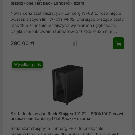
przeszklone Flat pack Lanberg - szara
Nowa seria szaf wiszących Lanberg WF03 to rozwinięcie
wcześniejszych linii WF01 i WF02, oferujące wiszące szafy
rack 19 o znacznie mniejszych wymiarach i głębokości.
Dzięki kompaktowemu formatowi 540×350×635 mm,
urządzenia te stanowią idealny wybór nie tylko dla dużych
290,00 zł
firm, ale też dla małych i średnich przedsiębiorstw oraz
użytkowników domowych wszędzie tam, gdzie wymagana
jest instalacja niskoprądowa (niskonapięciowa), np. w
lokalnych sieciach LAN czy systemach CCTV. Dostępne w
Wysyłka gratis
szerokości 19 oraz wysokościach 4U, 6U, 9U i 12U a także
w dwóch wariantach kolorystycznych (czarna RAL9004
oraz szara RAL7035), modele WF03 pozwalają na pełną
aranżację okablowania i zabezpieczenie urządzeń.
Szafa Instalacyjna Rack Stojąca 19" 22U 600X1000 drzwi
przeszklone Lanberg (Flat Pack) - czarna
Seria szaf stojących Lanberg FF01 to doskonałe,
przemyślane rozwiązanie dla profesjonalnych środowisk