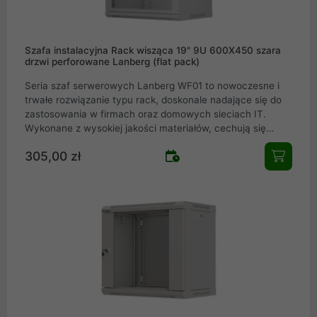
Szafa instalacyjna Rack wisząca 19" 9U 600X450 szara
drzwi perforowane Lanberg (flat pack)
Seria szaf serwerowych Lanberg WF01 to nowoczesne i
trwałe rozwiązanie typu rack, doskonale nadające się do
zastosowania w firmach oraz domowych sieciach IT.
Wykonane z wysokiej jakości materiałów, cechują się
solidnością oraz łatwością montażu, spełniając
305,00 zł
oczekiwania nawet najbardziej wymagających
profesjonalistów w dziedzinie teleinformatyki. Szafy
serwerowe WF01 dostępne są w różnych rozmiarach i
konfiguracjach, co pozwala na optymalne zarządzanie
kablami i bezpieczne przechowywanie sprzętu sieciowego.
Szafy rack Lanberg WF01 są idealnym wyborem dla każdej
instalacji teleinformatycznej. Łącząc funkcjonalność,
wytrzymałość i elegancki design, seria WF01 to pewny
wybór dla potrzeb Twojej infrastruktury