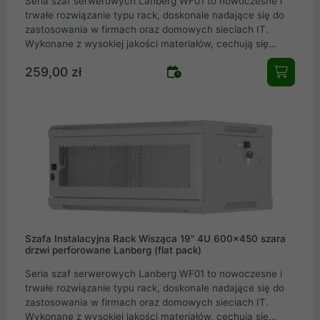
Seria szaf serwerowych Lanberg WF01 to nowoczesne i
trwałe rozwiązanie typu rack, doskonale nadające się do
zastosowania w firmach oraz domowych sieciach IT.
Wykonane z wysokiej jakości materiałów, cechują się
solidnością oraz łatwością montażu, spełniając
259,00 zł
oczekiwania nawet najbardziej wymagających
profesjonalistów w dziedzinie teleinformatyki. Szafy
serwerowe WF01 dostępne są w różnych rozmiarach i
konfiguracjach, co pozwala na optymalne zarządzanie
kablami i bezpieczne przechowywanie sprzętu sieciowego.
Szafy rack Lanberg WF01 są idealnym wyborem dla każdej
instalacji teleinformatycznej. Łącząc funkcjonalność,
wytrzymałość i elegancki design, seria WF01 to pewny
wybór dla potrzeb Twojej infrastruktury
Szafa Instalacyjna Rack Wisząca 19" 4U 600x450 szara
drzwi perforowane Lanberg (flat pack)
Seria szaf serwerowych Lanberg WF01 to nowoczesne i
trwałe rozwiązanie typu rack, doskonale nadające się do
zastosowania w firmach oraz domowych sieciach IT.
Wykonane z wysokiej jakości materiałów, cechują się