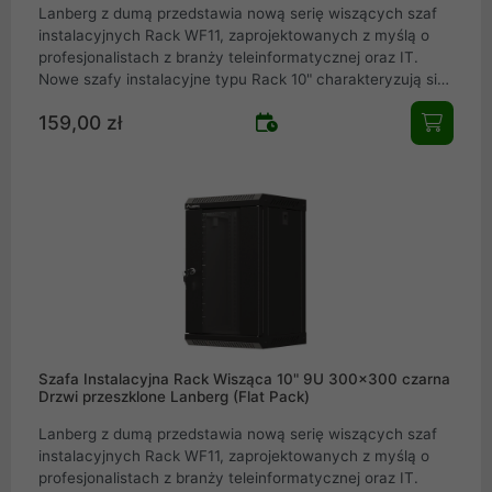
Lanberg z dumą przedstawia nową serię wiszących szaf
instalacyjnych Rack WF11, zaprojektowanych z myślą o
profesjonalistach z branży teleinformatycznej oraz IT.
Nowe szafy instalacyjne typu Rack 10" charakteryzują się
elegancką konstrukcją, która doskonale sprawdzi się
159,00 zł
zarówno w domowych sieciach IT, małych i średnich
firmach, jak i w serwerowniach oraz centrach danych.
Dzięki licznym udoskonaleniom, takim jak 4 pionowe szyny
montażowe, możliwość montażu wentylatora bez
zabierania przestrzeni na wyposażenie czy dostęp
boczny, seria WF11 oferuje funkcjonalność i estetykę na
najwyższym poziomie.
Szafa Instalacyjna Rack Wisząca 10" 9U 300x300 czarna
Drzwi przeszklone Lanberg (Flat Pack)
Lanberg z dumą przedstawia nową serię wiszących szaf
instalacyjnych Rack WF11, zaprojektowanych z myślą o
profesjonalistach z branży teleinformatycznej oraz IT.