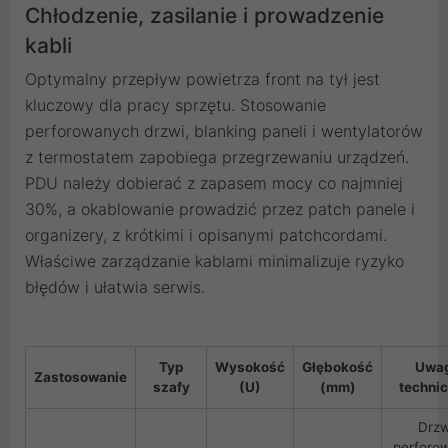
Chłodzenie, zasilanie i prowadzenie
kabli
Optymalny przepływ powietrza front na tył jest
kluczowy dla pracy sprzętu. Stosowanie
perforowanych drzwi, blanking paneli i wentylatorów
z termostatem zapobiega przegrzewaniu urządzeń.
PDU należy dobierać z zapasem mocy co najmniej
30%, a okablowanie prowadzić przez patch panele i
organizery, z krótkimi i opisanymi patchcordami.
Właściwe zarządzanie kablami minimalizuje ryzyko
błędów i ułatwia serwis.
Typ
Wysokość
Głębokość
Uwa
Zastosowanie
szafy
(U)
(mm)
techni
Drzw
perforo