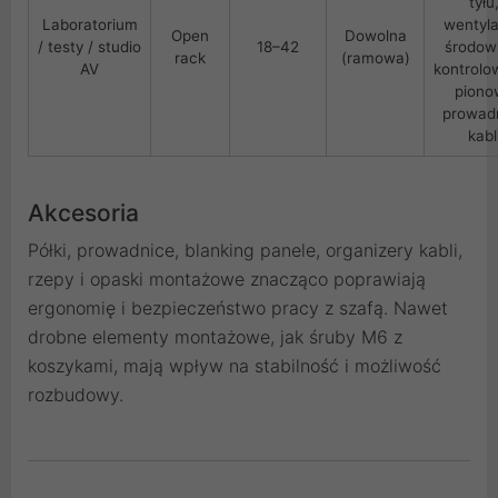
tyłu
Laboratorium
wentyla
Open
Dowolna
/ testy / studio
18–42
środow
rack
(ramowa)
AV
kontrolo
piono
prowad
kabl
Akcesoria
Półki, prowadnice, blanking panele, organizery kabli,
rzepy i opaski montażowe znacząco poprawiają
ergonomię i bezpieczeństwo pracy z szafą. Nawet
drobne elementy montażowe, jak śruby M6 z
koszykami, mają wpływ na stabilność i możliwość
rozbudowy.