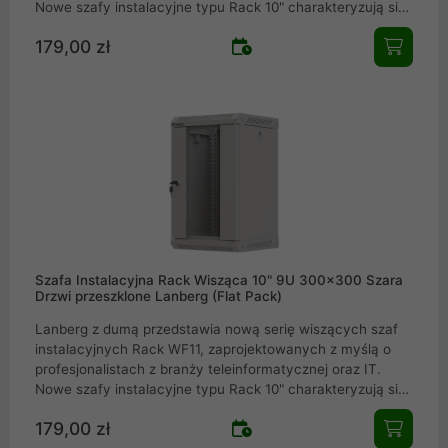
Nowe szafy instalacyjne typu Rack 10" charakteryzują się
elegancką konstrukcją, która doskonale sprawdzi się
179,00 zł
zarówno w domowych sieciach IT, małych i średnich
firmach, jak i w serwerowniach oraz centrach danych.
Szafa Instalacyjna Rack Wisząca 10" 9U 300x300 Szara
Drzwi przeszklone Lanberg (Flat Pack)
Lanberg z dumą przedstawia nową serię wiszących szaf
instalacyjnych Rack WF11, zaprojektowanych z myślą o
profesjonalistach z branży teleinformatycznej oraz IT.
Nowe szafy instalacyjne typu Rack 10" charakteryzują się
elegancką konstrukcją, która doskonale sprawdzi się
179,00 zł
zarówno w domowych sieciach IT, małych i średnich