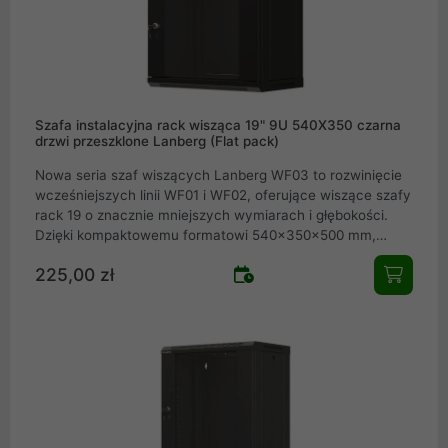
szara RAL7035), modele WF03 pozwalają na pełną
aranżację okablowania i zabezpieczenie urządzeń nawet
w ograniczony
Szafa instalacyjna rack wisząca 19" 9U 540X350 czarna
drzwi przeszklone Lanberg (Flat pack)
Nowa seria szaf wiszących Lanberg WF03 to rozwinięcie
wcześniejszych linii WF01 i WF02, oferujące wiszące szafy
rack 19 o znacznie mniejszych wymiarach i głębokości.
Dzięki kompaktowemu formatowi 540×350×500 mm,
urządzenia te stanowią idealny wybór nie tylko dla dużych
225,00 zł
firm, ale też dla małych i średnich przedsiębiorstw oraz
użytkowników domowych wszędzie tam, gdzie wymagana
jest instalacja niskoprądowa (niskonapięciowa), np. w
lokalnych sieciach LAN czy systemach CCTV. Dostępne w
szerokości 19 oraz wysokościach 4U, 6U, 9U, a także w
dwóch wariantach kolorystycznych (czarna RAL9004 oraz
szara RAL7035), modele WF03 pozwalają na pełną
aranżację okablowania i zabezpieczenie urządzeń nawet
w ograniczony