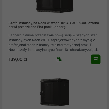
wytrzymałość i elegancki design, seria WF01 to pewny
wybór dla potrzeb Twojej infrastruktury
Szafa instalacyjna Rack wisząca 10" 4U 300x300 czarna
drzwi przeszklone Flat pack Lanberg
Lanberg z dumą przedstawia nową serię wiszących szaf
instalacyjnych Rack WF11, zaprojektowanych z myślą o
profesjonalistach z branży teleinformatycznej oraz IT.
Nowe szafy instalacyjne typu Rack 10" charakteryzują się
elegancką konstrukcją, która doskonale sprawdzi się
139,00 zł
zarówno w domowych sieciach IT, małych i średnich
firmach, jak i w serwerowniach oraz centrach danych.
Dzięki licznym udoskonaleniom, takim jak 4 pionowe szyny
montażowe, możliwość montażu wentylatora bez
zabierania przestrzeni na wyposażenie czy dostęp
boczny, seria WF11 oferuje funkcjonalność i estetykę na
najwyższym poziomie.