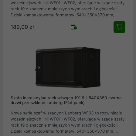
wcześniejszych linii WF01 i WF02, oferujące wiszące szafy
rack 19 o znacznie mniejszych wymiarach i głębokości.
Dzięki kompaktowemu formatowi 540×350×370 mm,
urządzenia te stanowią idealny wybór nie tylko dla dużych
189,00 zł
firm, ale też dla małych i średnich przedsiębiorstw oraz
użytkowników domowych wszędzie tam, gdzie wymagana
jest instalacja niskoprądowa (niskonapięciowa), np. w
lokalnych sieciach LAN czy systemach CCTV. Dostępne w
szerokości 19 oraz wysokościach 4U, 6U, 9U, a także w
dwóch wariantach kolorystycznych (czarna RAL9004 oraz
szara RAL7035), modele WF03 pozwalają na pełną
aranżację okablowania i zabezpieczenie urządzeń nawet
w ograniczony
Szafa instalacyjna rack wisząca 19" 6U 540X350 czarna
drzwi przeszklone Lanberg (Flat pack)
Nowa seria szaf wiszących Lanberg WF03 to rozwinięcie
wcześniejszych linii WF01 i WF02, oferujące wiszące szafy
rack 19 o znacznie mniejszych wymiarach i głębokości.
Dzięki kompaktowemu formatowi 540×350×370 mm,