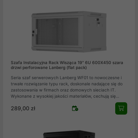
serwerowe WF01 dostępne są w różnych rozmiarach i
konfiguracjach, co pozwala na optymalne zarządzanie
kablami i bezpieczne przechowywanie sprzętu sieciowego.
Szafy rack Lanberg WF01 są idealnym wyborem dla każdej
instalacji teleinformatycznej. Łącząc funkcjonalność,
wytrzymałość i elegancki design, seria WF01 to pewny
wybór dla potrzeb Twojej infrastruktury
Szafa Instalacyjna Rack Wisząca 19" 6U 600X450 szara
drzwi perforowane Lanberg (flat pack)
Seria szaf serwerowych Lanberg WF01 to nowoczesne i
trwałe rozwiązanie typu rack, doskonale nadające się do
zastosowania w firmach oraz domowych sieciach IT.
Wykonane z wysokiej jakości materiałów, cechują się
solidnością oraz łatwością montażu, spełniając
289,00 zł
oczekiwania nawet najbardziej wymagających
profesjonalistów w dziedzinie teleinformatyki. Szafy
serwerowe WF01 dostępne są w różnych rozmiarach i
konfiguracjach, co pozwala na optymalne zarządzanie
kablami i bezpieczne przechowywanie sprzętu sieciowego.