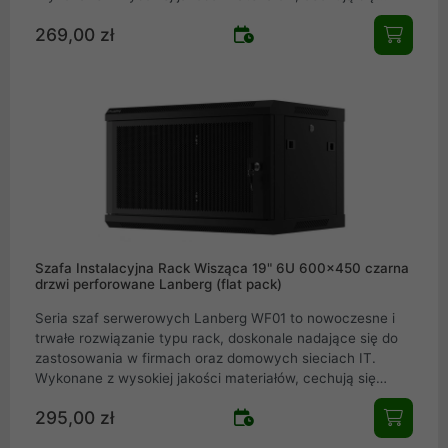
solidnością oraz łatwością montażu, spełniając
269,00 zł
oczekiwania nawet najbardziej wymagających
profesjonalistów w dziedzinie teleinformatyki. Szafy
serwerowe WF01 dostępne są w różnych rozmiarach i
konfiguracjach, co pozwala na optymalne zarządzanie
kablami i bezpieczne przechowywanie sprzętu sieciowego.
Szafy rack Lanberg WF01 są idealnym wyborem dla każdej
instalacji teleinformatycznej. Łącząc funkcjonalność,
wytrzymałość i elegancki design, seria WF01 to pewny
wybór dla potrzeb Twojej infrastruktury
Szafa Instalacyjna Rack Wisząca 19" 6U 600x450 czarna
drzwi perforowane Lanberg (flat pack)
Seria szaf serwerowych Lanberg WF01 to nowoczesne i
trwałe rozwiązanie typu rack, doskonale nadające się do
zastosowania w firmach oraz domowych sieciach IT.
Wykonane z wysokiej jakości materiałów, cechują się
solidnością oraz łatwością montażu, spełniając
295,00 zł
oczekiwania nawet najbardziej wymagających
profesjonalistów w dziedzinie teleinformatyki. Szafy