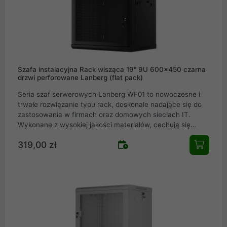
Szafy rack Lanberg WF01 są idealnym wyborem dla każdej
instalacji teleinformatycznej. Łącząc funkcjonalność,
wytrzymałość i elegancki design, seria WF01 to pewny
wybór dla potrzeb Twojej infrastruktury
Szafa instalacyjna Rack wisząca 19" 9U 600x450 czarna
drzwi perforowane Lanberg (flat pack)
Seria szaf serwerowych Lanberg WF01 to nowoczesne i
trwałe rozwiązanie typu rack, doskonale nadające się do
zastosowania w firmach oraz domowych sieciach IT.
Wykonane z wysokiej jakości materiałów, cechują się
solidnością oraz łatwością montażu, spełniając
319,00 zł
oczekiwania nawet najbardziej wymagających
profesjonalistów w dziedzinie teleinformatyki. Szafy
serwerowe WF01 dostępne są w różnych rozmiarach i
konfiguracjach, co pozwala na optymalne zarządzanie
kablami i bezpieczne przechowywanie sprzętu sieciowego.
Szafy rack Lanberg WF01 są idealnym wyborem dla każdej
instalacji teleinformatycznej. Łącząc funkcjonalność,
wytrzymałość i elegancki design, seria WF01 to pewny
wybór dla potrzeb Twojej infrastruktury