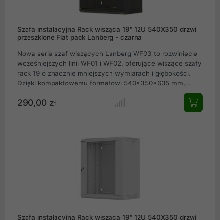
Szafa instalacyjna Rack wisząca 19" 12U 540X350 drzwi
przeszklone Flat pack Lanberg - czarna
Nowa seria szaf wiszących Lanberg WF03 to rozwinięcie
wcześniejszych linii WF01 i WF02, oferujące wiszące szafy
rack 19 o znacznie mniejszych wymiarach i głębokości.
Dzięki kompaktowemu formatowi 540×350×635 mm,
urządzenia te stanowią idealny wybór nie tylko dla dużych
290,00 zł
firm, ale też dla małych i średnich przedsiębiorstw oraz
użytkowników domowych wszędzie tam, gdzie wymagana
jest instalacja niskoprądowa (niskonapięciowa), np. w
lokalnych sieciach LAN czy systemach CCTV. Dostępne w
szerokości 19 oraz wysokościach 4U, 6U, 9U i 12U a także
w dwóch wariantach kolorystycznych (czarna RAL9004
oraz szara RAL7035), modele WF03 pozwalają na pełną
aranżację okablowania i zabezpieczenie urządzeń.
Szafa instalacyjna Rack wisząca 19" 12U 540X350 drzwi