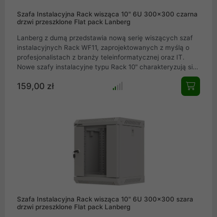
Szafa Instalacyjna Rack wisząca 10" 6U 300x300 czarna
drzwi przeszklone Flat pack Lanberg
Lanberg z dumą przedstawia nową serię wiszących szaf
instalacyjnych Rack WF11, zaprojektowanych z myślą o
profesjonalistach z branży teleinformatycznej oraz IT.
Nowe szafy instalacyjne typu Rack 10" charakteryzują się
elegancką konstrukcją, która doskonale sprawdzi się
159,00 zł
zarówno w domowych sieciach IT, małych i średnich
firmach, jak i w serwerowniach oraz centrach danych.
Dzięki licznym udoskonaleniom, takim jak 4 pionowe szyny
montażowe, możliwość montażu wentylatora bez
zabierania przestrzeni na wyposażenie czy dostęp
boczny, seria WF11 oferuje funkcjonalność i estetykę na
najwyższym poziomie.
Szafa Instalacyjna Rack wisząca 10" 6U 300x300 szara
drzwi przeszklone Flat pack Lanberg