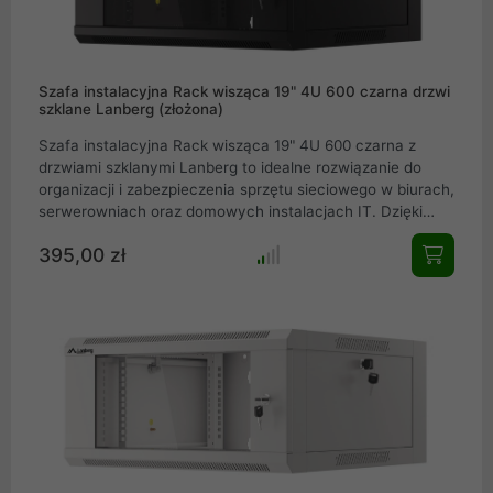
Szafa instalacyjna Rack wisząca 19" 4U 600 czarna drzwi
szklane Lanberg (złożona)
Szafa instalacyjna Rack wisząca 19" 4U 600 czarna z
drzwiami szklanymi Lanberg to idealne rozwiązanie do
organizacji i zabezpieczenia sprzętu sieciowego w biurach,
serwerowniach oraz domowych instalacjach IT. Dzięki
solidnej stalowej konstrukcji, drzwiom z hartowanego szkła
395,00 zł
i kompaktowej budowie, szafa ta łączy trwałość z
estetyką. Zdejmowane panele boczne, otwory kablowe
oraz możliwość montażu wentylatorów zapewniają
wygodę użytkowania i optymalne chłodzenie urządzeń.
Spełnia międzynarodowe standardy i gwarantuje pełną
kompatybilność z urządzeniami 19".