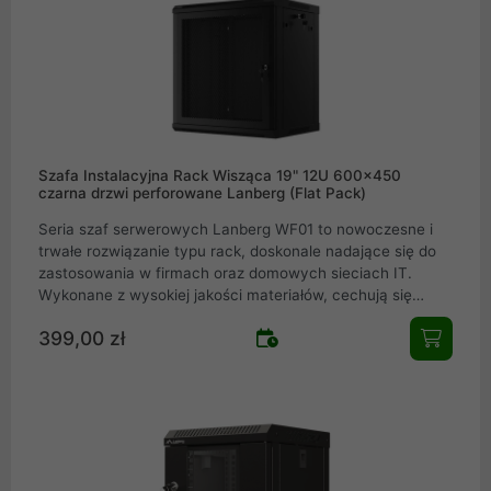
Szafa Instalacyjna Rack Wisząca 19" 12U 600x450
czarna drzwi perforowane Lanberg (Flat Pack)
Seria szaf serwerowych Lanberg WF01 to nowoczesne i
trwałe rozwiązanie typu rack, doskonale nadające się do
zastosowania w firmach oraz domowych sieciach IT.
Wykonane z wysokiej jakości materiałów, cechują się
solidnością oraz łatwością montażu, spełniając
399,00 zł
oczekiwania nawet najbardziej wymagających
profesjonalistów w dziedzinie teleinformatyki. Szafy
serwerowe WF01 dostępne są w różnych rozmiarach i
konfiguracjach, co pozwala na optymalne zarządzanie
kablami i bezpieczne przechowywanie sprzętu sieciowego.
Szafy rack Lanberg WF01 są idealnym wyborem dla każdej
instalacji teleinformatycznej. Łącząc funkcjonalność,