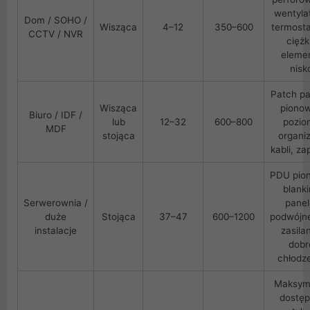
wentyla
Dom / SOHO /
Wisząca
4–12
350–600
termost
CCTV / NVR
ciężk
eleme
nisk
Patch pa
Wisząca
pionow
Biuro / IDF /
lub
12–32
600–800
pozio
MDF
stojąca
organi
kabli, z
PDU pio
blank
Serwerownia /
panel
duże
Stojąca
37–47
600–1200
podwójne
instalacje
zasilan
dobr
chłodz
Maksym
dostęp