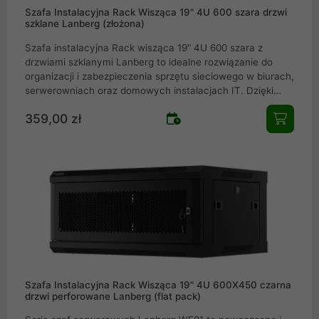
Szafa Instalacyjna Rack Wisząca 19" 4U 600 szara drzwi
szklane Lanberg (złożona)
Szafa instalacyjna Rack wisząca 19" 4U 600 szara z
drzwiami szklanymi Lanberg to idealne rozwiązanie do
organizacji i zabezpieczenia sprzętu sieciowego w biurach,
serwerowniach oraz domowych instalacjach IT. Dzięki
solidnej stalowej konstrukcji, drzwiom z hartowanego szkła
359,00 zł
i kompaktowej budowie, szafa ta łączy trwałość z
estetyką. Zdejmowane panele boczne, otwory kablowe
oraz możliwość montażu wentylatorów zapewniają
wygodę użytkowania i optymalne chłodzenie urządzeń.
Spełnia międzynarodowe standardy i gwarantuje pełną
kompatybilność z urządzeniami 19".
Szafa Instalacyjna Rack Wisząca 19" 4U 600X450 czarna
drzwi perforowane Lanberg (flat pack)