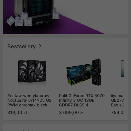
Bestsellery
Zestaw wentylatorów
Palit GeForce RTX 5070
iiyama G-
Noctua NF-A14x25 G2
Infinity 3 OC 12GB
GB2771QS
PWM chromax.black
GDDR7 DLSS 4
Eagle 27"
Sx2-PP Sterrox 140mm
(NE75070S19K9-
200Hz
319,00 zł
3 099,00 zł
759,00 zł
Push Pull (2szt)
GB2050S)