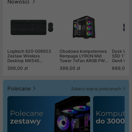
Nowości
Logitech 920-008923
Obudowa komputerowa
Dysk WD 
Zestaw Wireless
Rampage LYRON Mid
SSD 1TB 
Desktop MK545
Tower 7xFan ARGB PWM
Gen4 WD
Advanced
czarna
00CPE0
299,00 zł
399,00 zł
669,00 z
Polecane
Zobacz więcej polecanych