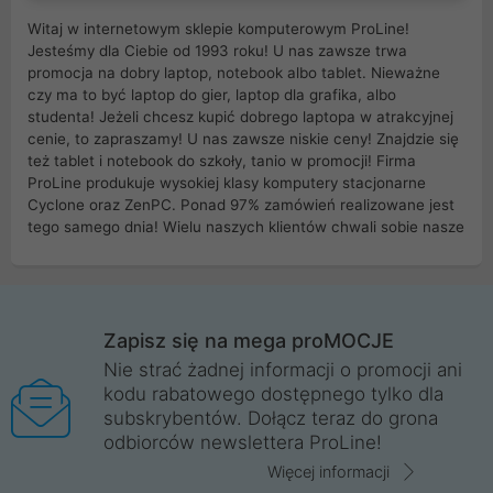
Witaj w internetowym sklepie komputerowym ProLine!
Jesteśmy dla Ciebie od 1993 roku! U nas zawsze trwa
promocja na dobry laptop, notebook albo tablet. Nieważne
czy ma to być laptop do gier, laptop dla grafika, albo
studenta! Jeżeli chcesz kupić dobrego laptopa w atrakcyjnej
cenie, to zapraszamy! U nas zawsze niskie ceny! Znajdzie się
też tablet i notebook do szkoły, tanio w promocji! Firma
ProLine produkuje wysokiej klasy komputery stacjonarne
Cyclone oraz ZenPC. Ponad 97% zamówień realizowane jest
tego samego dnia! Wielu naszych klientów chwali sobie nasze
myszki dla graczy i klawiatury mechaniczne. Posiadamy sieć
sklepów komputerowych na terenie kraju. W większości z
nich możesz odebrać zamówienie bez kosztów transportu.
Posiadamy sklep komputerowy w miastach takich jak
Wrocław, Poznań, Legnica, Katowice, Gliwice, Kalisz, Bytom,
Zapisz się na mega proMOCJE
Trzebnica, Opole. Szybka i profesjonalna obsługa!
Nie strać żadnej informacji o promocji ani
kodu rabatowego dostępnego tylko dla
ProLine to polska firma ze 100% polskim kapitałem. Działamy
subskrybentów. Dołącz teraz do grona
legalnie i płacimy podatki w naszym kraju! Posiadamy siedzibę
odbiorców newslettera ProLine!
główną w Mirkowie oraz salony na terenie kraju. Cała
komunikacja ze sklepem komputerowym ProLine jest
Więcej informacji
szyfrowana za pomocą technologii SSL. Nie sprzedajemy