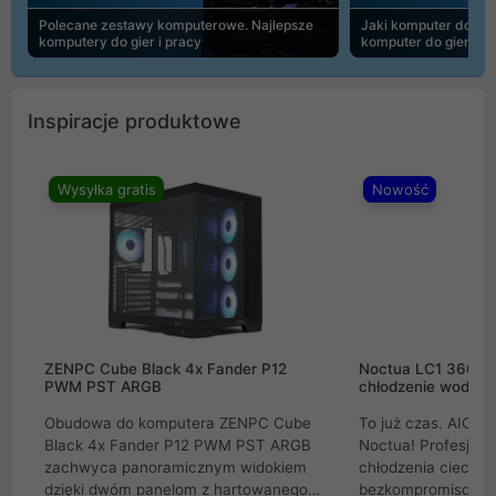
Polecane zestawy komputerowe. Najlepsze
Jaki komputer do 30
komputery do gier i pracy
komputer do gier | 
Inspiracje produktowe
Wysyłka gratis
Nowość
ZENPC Cube Black 4x Fander P12
Noctua LC1 360mm
PWM PST ARGB
chłodzenie wodne 
Obudowa do komputera ZENPC Cube
To już czas. AIO w
Black 4x Fander P12 PWM PST ARGB
Noctua! Profesjon
zachwyca panoramicznym widokiem
chłodzenia cieczą 
dzięki dwóm panelom z hartowanego
bezkompromisowe 