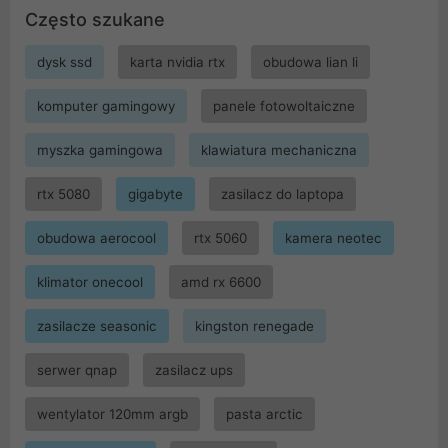
Często szukane
dysk ssd
karta nvidia rtx
obudowa lian li
komputer gamingowy
panele fotowoltaiczne
myszka gamingowa
klawiatura mechaniczna
rtx 5080
gigabyte
zasilacz do laptopa
obudowa aerocool
rtx 5060
kamera neotec
klimator onecool
amd rx 6600
zasilacze seasonic
kingston renegade
serwer qnap
zasilacz ups
wentylator 120mm argb
pasta arctic