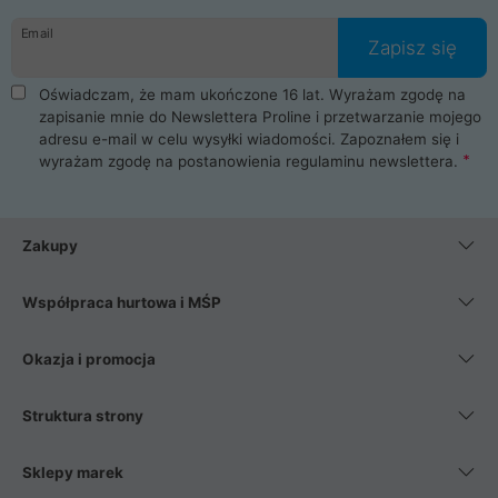
danych osobowych. Dlatego zakup notebooka albo laptopa w
Email
ProLine to czysta przyjemność i pełne bezpieczeństwo.
Zapisz się
Zaopatrzysz się u nas w akcesoria i części komputerowe
takie jak procesory, karty graficzne, płyty główne, pamięci,
Oświadczam, że mam ukończone 16 lat. Wyrażam zgodę na
dyski SSD, M.2 oraz HDD. Nasi pracownicy pomogą Ci wybrać
zapisanie mnie do Newslettera Proline i przetwarzanie mojego
najlepszy zasilacz komputerowy oraz obudowę do komputera.
adresu e-mail w celu wysyłki wiadomości. Zapoznałem się i
Poza komputerami mamy również najlepsze na rynku
wyrażam zgodę na postanowienia
regulaminu newslettera
.
Smartfony takich producentów jak Xiaomi, Apple, Samsung i
Huawei. Jeżeli chcesz, aby Twój komputer pracował cicho,
posiadamy szeroką gamę chłodzenia procesora, oraz ciche
wentylatory. Na koniec mając już to wszystko, możesz
Zakupy
wybrać idealny fotel gamingowy.
Współpraca hurtowa i MŚP
Okazja i promocja
Struktura strony
Sklepy marek