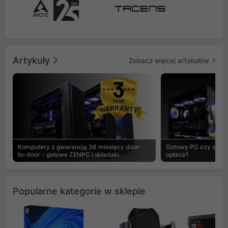
Artykuły
Zobacz więcej artykułów
Komputery z gwarancją 36 miesięcy door-
Gotowy PC czy skład
to-door - gotowe ZENPC i składaki
opłaca?
Popularne kategorie w sklepie