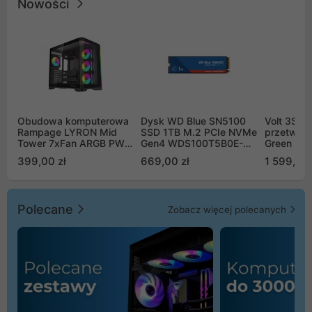
Nowości
Obudowa komputerowa
Dysk WD Blue SN5100
Volt 3SR
Rampage LYRON Mid
SSD 1TB M.2 PCIe NVMe
przetworn
Tower 7xFan ARGB PWM
Gen4 WDS100T5B0E-
Green Boo
czarna
00CPE0
Sinus Byp
399,00 zł
669,00 zł
1 599,00 
Polecane
Zobacz więcej polecanych