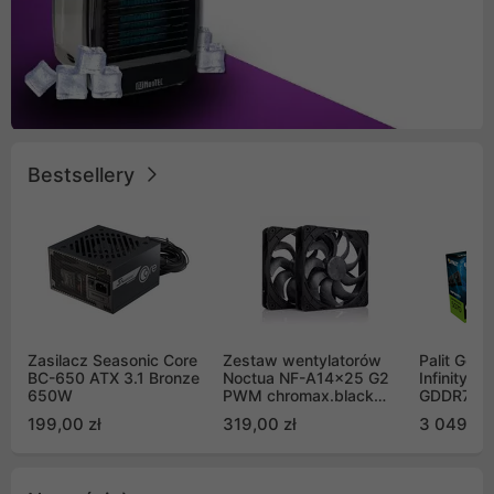
Bestsellery
Zasilacz Seasonic Core
Zestaw wentylatorów
Palit GeF
BC-650 ATX 3.1 Bronze
Noctua NF-A14x25 G2
Infinity 3
650W
PWM chromax.black
GDDR7 DL
Sx2-PP Sterrox 140mm
(NE75070
199,00 zł
319,00 zł
3 049,00
Push Pull (2szt)
GB2050S