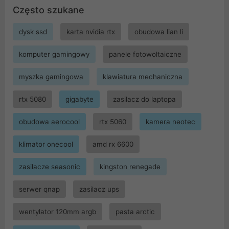
Często szukane
dysk ssd
karta nvidia rtx
obudowa lian li
komputer gamingowy
panele fotowoltaiczne
myszka gamingowa
klawiatura mechaniczna
rtx 5080
gigabyte
zasilacz do laptopa
obudowa aerocool
rtx 5060
kamera neotec
klimator onecool
amd rx 6600
zasilacze seasonic
kingston renegade
serwer qnap
zasilacz ups
wentylator 120mm argb
pasta arctic