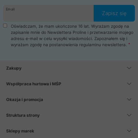
danych osobowych. Dlatego zakup notebooka albo laptopa w
Email
ProLine to czysta przyjemność i pełne bezpieczeństwo.
Zapisz się
Zaopatrzysz się u nas w akcesoria i części komputerowe
takie jak procesory, karty graficzne, płyty główne, pamięci,
Oświadczam, że mam ukończone 16 lat. Wyrażam zgodę na
dyski SSD, M.2 oraz HDD. Nasi pracownicy pomogą Ci wybrać
zapisanie mnie do Newslettera Proline i przetwarzanie mojego
najlepszy zasilacz komputerowy oraz obudowę do komputera.
adresu e-mail w celu wysyłki wiadomości. Zapoznałem się i
Poza komputerami mamy również najlepsze na rynku
wyrażam zgodę na postanowienia
regulaminu newslettera
.
Smartfony takich producentów jak Xiaomi, Apple, Samsung i
Huawei. Jeżeli chcesz, aby Twój komputer pracował cicho,
posiadamy szeroką gamę chłodzenia procesora, oraz ciche
wentylatory. Na koniec mając już to wszystko, możesz
Zakupy
wybrać idealny fotel gamingowy.
Współpraca hurtowa i MŚP
Okazja i promocja
Struktura strony
Sklepy marek