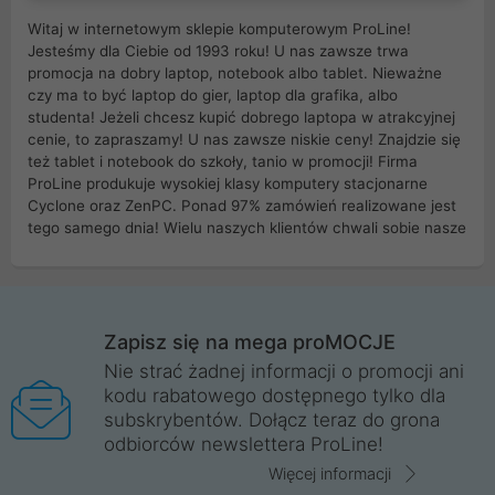
Witaj w internetowym sklepie komputerowym ProLine!
Jesteśmy dla Ciebie od 1993 roku! U nas zawsze trwa
promocja na dobry laptop, notebook albo tablet. Nieważne
czy ma to być laptop do gier, laptop dla grafika, albo
studenta! Jeżeli chcesz kupić dobrego laptopa w atrakcyjnej
cenie, to zapraszamy! U nas zawsze niskie ceny! Znajdzie się
też tablet i notebook do szkoły, tanio w promocji! Firma
ProLine produkuje wysokiej klasy komputery stacjonarne
Cyclone oraz ZenPC. Ponad 97% zamówień realizowane jest
tego samego dnia! Wielu naszych klientów chwali sobie nasze
myszki dla graczy i klawiatury mechaniczne. Posiadamy sieć
sklepów komputerowych na terenie kraju. W większości z
nich możesz odebrać zamówienie bez kosztów transportu.
Posiadamy sklep komputerowy w miastach takich jak
Wrocław, Poznań, Legnica, Katowice, Gliwice, Kalisz, Bytom,
Zapisz się na mega proMOCJE
Trzebnica, Opole. Szybka i profesjonalna obsługa!
Nie strać żadnej informacji o promocji ani
kodu rabatowego dostępnego tylko dla
ProLine to polska firma ze 100% polskim kapitałem. Działamy
subskrybentów. Dołącz teraz do grona
legalnie i płacimy podatki w naszym kraju! Posiadamy siedzibę
odbiorców newslettera ProLine!
główną w Mirkowie oraz salony na terenie kraju. Cała
komunikacja ze sklepem komputerowym ProLine jest
Więcej informacji
szyfrowana za pomocą technologii SSL. Nie sprzedajemy