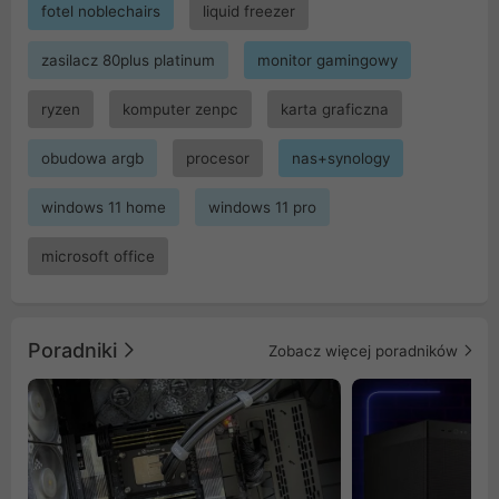
fotel noblechairs
liquid freezer
zasilacz 80plus platinum
monitor gamingowy
ryzen
komputer zenpc
karta graficzna
obudowa argb
procesor
nas+synology
windows 11 home
windows 11 pro
microsoft office
Poradniki
Zobacz więcej poradników