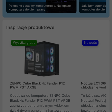
Polecane zestawy komputerowe. Najlepsze
Jaki komputer do 30
komputery do gier i pracy
komputer do gier | 
Inspiracje produktowe
Wysyłka gratis
Nowość
ZENPC Cube Black 4x Fander P12
Noctua LC1 360mm
PWM PST ARGB
chłodzenie wodne 
Obudowa do komputera ZENPC Cube
To już czas. AIO w
Black 4x Fander P12 PWM PST ARGB
Noctua! Profesjon
zachwyca panoramicznym widokiem
chłodzenia cieczą 
dzięki dwóm panelom z hartowanego
bezkompromisowe 