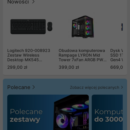
Nowości
Logitech 920-008923
Obudowa komputerowa
Dysk WD 
Zestaw Wireless
Rampage LYRON Mid
SSD 1TB 
Desktop MK545
Tower 7xFan ARGB PWM
Gen4 WD
Advanced
czarna
00CPE0
299,00 zł
399,00 zł
669,00 z
Polecane
Zobacz więcej polecanych