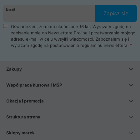
danych osobowych. Dlatego zakup notebooka albo laptopa w
Email
ProLine to czysta przyjemność i pełne bezpieczeństwo.
Zapisz się
Zaopatrzysz się u nas w akcesoria i części komputerowe
takie jak procesory, karty graficzne, płyty główne, pamięci,
Oświadczam, że mam ukończone 16 lat. Wyrażam zgodę na
dyski SSD, M.2 oraz HDD. Nasi pracownicy pomogą Ci wybrać
zapisanie mnie do Newslettera Proline i przetwarzanie mojego
najlepszy zasilacz komputerowy oraz obudowę do komputera.
adresu e-mail w celu wysyłki wiadomości. Zapoznałem się i
Poza komputerami mamy również najlepsze na rynku
wyrażam zgodę na postanowienia
regulaminu newslettera
.
Smartfony takich producentów jak Xiaomi, Apple, Samsung i
Huawei. Jeżeli chcesz, aby Twój komputer pracował cicho,
posiadamy szeroką gamę chłodzenia procesora, oraz ciche
wentylatory. Na koniec mając już to wszystko, możesz
Zakupy
wybrać idealny fotel gamingowy.
Współpraca hurtowa i MŚP
Okazja i promocja
Struktura strony
Sklepy marek