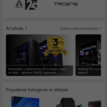
Artykuły
Zobacz więcej artykułów
Komputery z gwarancją 36 miesięcy door-
Gotowy PC czy skład
to-door - gotowe ZENPC i składaki
opłaca?
Popularne kategorie w sklepie