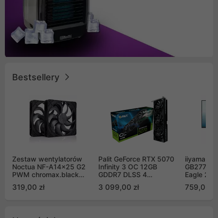
Bestsellery
Zestaw wentylatorów
Palit GeForce RTX 5070
iiyama G-
Noctua NF-A14x25 G2
Infinity 3 OC 12GB
GB2771QS
PWM chromax.black
GDDR7 DLSS 4
Eagle 27"
Sx2-PP Sterrox 140mm
(NE75070S19K9-
200Hz
319,00 zł
3 099,00 zł
759,00 zł
Push Pull (2szt)
GB2050S)