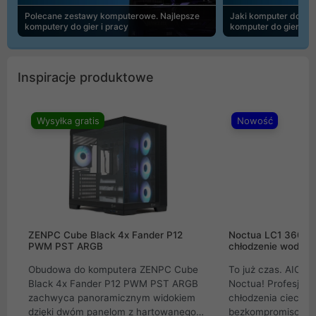
Polecane zestawy komputerowe. Najlepsze
Jaki komputer do 30
komputery do gier i pracy
komputer do gier | 
Inspiracje produktowe
Wysyłka gratis
Nowość
ZENPC Cube Black 4x Fander P12
Noctua LC1 360mm
PWM PST ARGB
chłodzenie wodne 
Obudowa do komputera ZENPC Cube
To już czas. AIO w
Black 4x Fander P12 PWM PST ARGB
Noctua! Profesjon
zachwyca panoramicznym widokiem
chłodzenia cieczą 
dzięki dwóm panelom z hartowanego
bezkompromisowe 