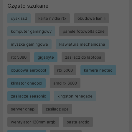
Często szukane
dysk ssd
karta nvidia rtx
obudowa lian li
komputer gamingowy
panele fotowoltaiczne
myszka gamingowa
klawiatura mechaniczna
rtx 5080
gigabyte
zasilacz do laptopa
obudowa aerocool
rtx 5060
kamera neotec
klimator onecool
amd rx 6600
zasilacze seasonic
kingston renegade
serwer qnap
zasilacz ups
wentylator 120mm argb
pasta arctic