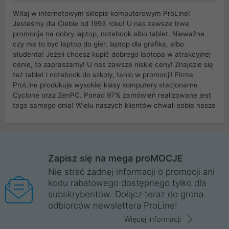
Witaj w internetowym sklepie komputerowym ProLine!
Jesteśmy dla Ciebie od 1993 roku! U nas zawsze trwa
promocja na dobry laptop, notebook albo tablet. Nieważne
czy ma to być laptop do gier, laptop dla grafika, albo
studenta! Jeżeli chcesz kupić dobrego laptopa w atrakcyjnej
cenie, to zapraszamy! U nas zawsze niskie ceny! Znajdzie się
też tablet i notebook do szkoły, tanio w promocji! Firma
ProLine produkuje wysokiej klasy komputery stacjonarne
Cyclone oraz ZenPC. Ponad 97% zamówień realizowane jest
tego samego dnia! Wielu naszych klientów chwali sobie nasze
myszki dla graczy i klawiatury mechaniczne. Posiadamy sieć
sklepów komputerowych na terenie kraju. W większości z
nich możesz odebrać zamówienie bez kosztów transportu.
Posiadamy sklep komputerowy w miastach takich jak
Wrocław, Poznań, Legnica, Katowice, Gliwice, Kalisz, Bytom,
Zapisz się na mega proMOCJE
Trzebnica, Opole. Szybka i profesjonalna obsługa!
Nie strać żadnej informacji o promocji ani
kodu rabatowego dostępnego tylko dla
ProLine to polska firma ze 100% polskim kapitałem. Działamy
subskrybentów. Dołącz teraz do grona
legalnie i płacimy podatki w naszym kraju! Posiadamy siedzibę
odbiorców newslettera ProLine!
główną w Mirkowie oraz salony na terenie kraju. Cała
komunikacja ze sklepem komputerowym ProLine jest
Więcej informacji
szyfrowana za pomocą technologii SSL. Nie sprzedajemy