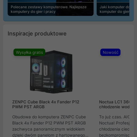
Polecane zestawy komputerowe. Najlepsze
Jaki komputer do 30
komputery do gier i pracy
komputer do gier | 
Inspiracje produktowe
Wysyłka gratis
Nowość
ZENPC Cube Black 4x Fander P12
Noctua LC1 360mm
PWM PST ARGB
chłodzenie wodne 
Obudowa do komputera ZENPC Cube
To już czas. AIO w
Black 4x Fander P12 PWM PST ARGB
Noctua! Profesjon
zachwyca panoramicznym widokiem
chłodzenia cieczą 
dzięki dwóm panelom z hartowanego
bezkompromisowe 