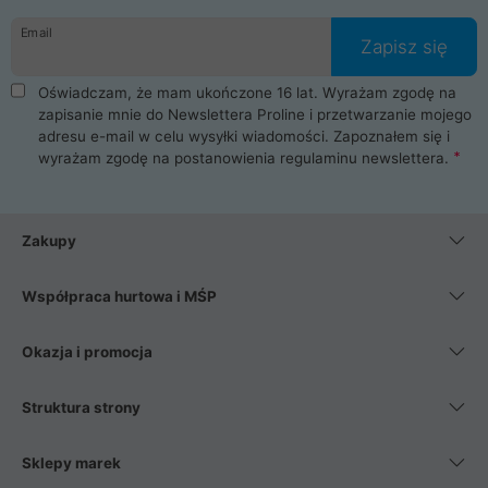
danych osobowych. Dlatego zakup notebooka albo laptopa w
Email
ProLine to czysta przyjemność i pełne bezpieczeństwo.
Zapisz się
Zaopatrzysz się u nas w akcesoria i części komputerowe
takie jak procesory, karty graficzne, płyty główne, pamięci,
Oświadczam, że mam ukończone 16 lat. Wyrażam zgodę na
dyski SSD, M.2 oraz HDD. Nasi pracownicy pomogą Ci wybrać
zapisanie mnie do Newslettera Proline i przetwarzanie mojego
najlepszy zasilacz komputerowy oraz obudowę do komputera.
adresu e-mail w celu wysyłki wiadomości. Zapoznałem się i
Poza komputerami mamy również najlepsze na rynku
wyrażam zgodę na postanowienia
regulaminu newslettera
.
Smartfony takich producentów jak Xiaomi, Apple, Samsung i
Huawei. Jeżeli chcesz, aby Twój komputer pracował cicho,
posiadamy szeroką gamę chłodzenia procesora, oraz ciche
wentylatory. Na koniec mając już to wszystko, możesz
Zakupy
wybrać idealny fotel gamingowy.
Współpraca hurtowa i MŚP
Okazja i promocja
Struktura strony
Sklepy marek