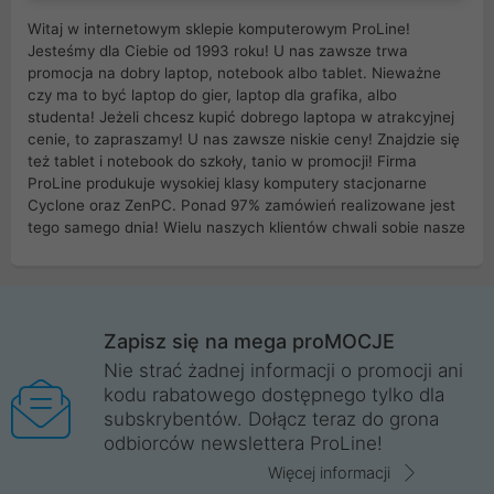
Witaj w internetowym sklepie komputerowym ProLine!
Jesteśmy dla Ciebie od 1993 roku! U nas zawsze trwa
promocja na dobry laptop, notebook albo tablet. Nieważne
czy ma to być laptop do gier, laptop dla grafika, albo
studenta! Jeżeli chcesz kupić dobrego laptopa w atrakcyjnej
cenie, to zapraszamy! U nas zawsze niskie ceny! Znajdzie się
też tablet i notebook do szkoły, tanio w promocji! Firma
ProLine produkuje wysokiej klasy komputery stacjonarne
Cyclone oraz ZenPC. Ponad 97% zamówień realizowane jest
tego samego dnia! Wielu naszych klientów chwali sobie nasze
myszki dla graczy i klawiatury mechaniczne. Posiadamy sieć
sklepów komputerowych na terenie kraju. W większości z
nich możesz odebrać zamówienie bez kosztów transportu.
Posiadamy sklep komputerowy w miastach takich jak
Wrocław, Poznań, Legnica, Katowice, Gliwice, Kalisz, Bytom,
Zapisz się na mega proMOCJE
Trzebnica, Opole. Szybka i profesjonalna obsługa!
Nie strać żadnej informacji o promocji ani
kodu rabatowego dostępnego tylko dla
ProLine to polska firma ze 100% polskim kapitałem. Działamy
subskrybentów. Dołącz teraz do grona
legalnie i płacimy podatki w naszym kraju! Posiadamy siedzibę
odbiorców newslettera ProLine!
główną w Mirkowie oraz salony na terenie kraju. Cała
komunikacja ze sklepem komputerowym ProLine jest
Więcej informacji
szyfrowana za pomocą technologii SSL. Nie sprzedajemy