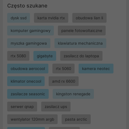
Często szukane
dysk ssd
karta nvidia rtx
obudowa lian li
komputer gamingowy
panele fotowoltaiczne
myszka gamingowa
klawiatura mechaniczna
rtx 5080
gigabyte
zasilacz do laptopa
obudowa aerocool
rtx 5060
kamera neotec
klimator onecool
amd rx 6600
zasilacze seasonic
kingston renegade
serwer qnap
zasilacz ups
wentylator 120mm argb
pasta arctic