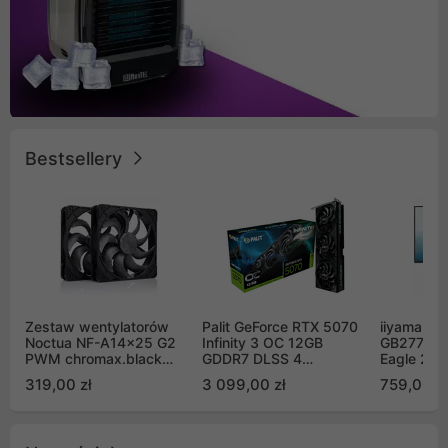
Bestsellery
Zestaw wentylatorów
Palit GeForce RTX 5070
iiyama G-
Noctua NF-A14x25 G2
Infinity 3 OC 12GB
GB2771QS
PWM chromax.black
GDDR7 DLSS 4
Eagle 27"
Sx2-PP Sterrox 140mm
(NE75070S19K9-
200Hz
319,00 zł
3 099,00 zł
759,00 zł
Push Pull (2szt)
GB2050S)