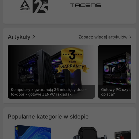
Artykuły
Zobacz więcej artykułów
Komputery z gwarancją 36 miesięcy door-
Gotowy PC czy skład
to-door - gotowe ZENPC i składaki
opłaca?
Popularne kategorie w sklepie