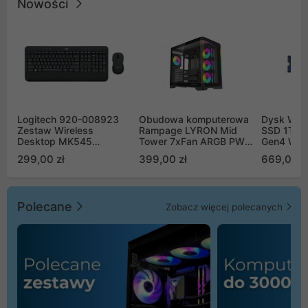
Nowości
Logitech 920-008923
Obudowa komputerowa
Dysk WD 
Zestaw Wireless
Rampage LYRON Mid
SSD 1TB 
Desktop MK545
Tower 7xFan ARGB PWM
Gen4 WD
Advanced
czarna
00CPE0
299,00 zł
399,00 zł
669,00 z
Polecane
Zobacz więcej polecanych