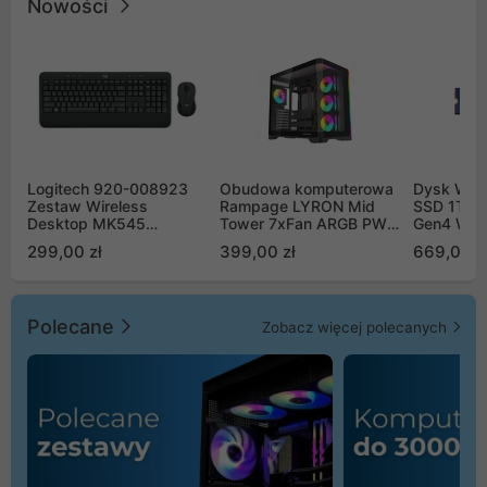
Nowości
Logitech 920-008923
Obudowa komputerowa
Dysk WD 
Zestaw Wireless
Rampage LYRON Mid
SSD 1TB 
Desktop MK545
Tower 7xFan ARGB PWM
Gen4 WD
Advanced
czarna
00CPE0
299,00 zł
399,00 zł
669,00 z
Polecane
Zobacz więcej polecanych