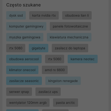
Często szukane
dysk ssd
karta nvidia rtx
obudowa lian li
komputer gamingowy
panele fotowoltaiczne
myszka gamingowa
klawiatura mechaniczna
rtx 5080
gigabyte
zasilacz do laptopa
obudowa aerocool
rtx 5060
kamera neotec
klimator onecool
amd rx 6600
zasilacze seasonic
kingston renegade
serwer qnap
zasilacz ups
wentylator 120mm argb
pasta arctic