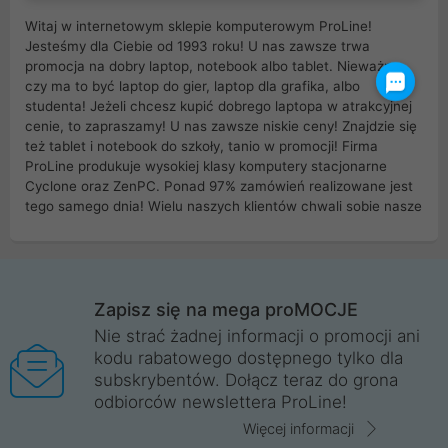
Witaj w internetowym sklepie komputerowym ProLine!
Jesteśmy dla Ciebie od 1993 roku! U nas zawsze trwa
promocja na dobry laptop, notebook albo tablet. Nieważne
czy ma to być laptop do gier, laptop dla grafika, albo
studenta! Jeżeli chcesz kupić dobrego laptopa w atrakcyjnej
cenie, to zapraszamy! U nas zawsze niskie ceny! Znajdzie się
też tablet i notebook do szkoły, tanio w promocji! Firma
ProLine produkuje wysokiej klasy komputery stacjonarne
Cyclone oraz ZenPC. Ponad 97% zamówień realizowane jest
tego samego dnia! Wielu naszych klientów chwali sobie nasze
myszki dla graczy i klawiatury mechaniczne. Posiadamy sieć
sklepów komputerowych na terenie kraju. W większości z
nich możesz odebrać zamówienie bez kosztów transportu.
Posiadamy sklep komputerowy w miastach takich jak
Wrocław, Poznań, Legnica, Katowice, Gliwice, Kalisz, Bytom,
Zapisz się na mega proMOCJE
Trzebnica, Opole. Szybka i profesjonalna obsługa!
Nie strać żadnej informacji o promocji ani
kodu rabatowego dostępnego tylko dla
ProLine to polska firma ze 100% polskim kapitałem. Działamy
subskrybentów. Dołącz teraz do grona
legalnie i płacimy podatki w naszym kraju! Posiadamy siedzibę
odbiorców newslettera ProLine!
główną w Mirkowie oraz salony na terenie kraju. Cała
komunikacja ze sklepem komputerowym ProLine jest
Więcej informacji
szyfrowana za pomocą technologii SSL. Nie sprzedajemy