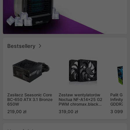
Bestsellery
Zasilacz Seasonic Core
Zestaw wentylatorów
Palit GeF
BC-650 ATX 3.1 Bronze
Noctua NF-A14x25 G2
Infinity 3
650W
PWM chromax.black
GDDR7 DL
Sx2-PP Sterrox 140mm
(NE75070
219,00 zł
319,00 zł
3 099,00
Push Pull (2szt)
GB2050S