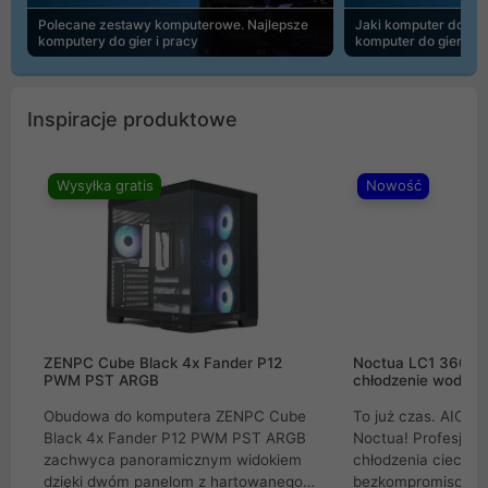
Polecane zestawy komputerowe. Najlepsze
Jaki komputer do 30
komputery do gier i pracy
komputer do gier | 
Inspiracje produktowe
Wysyłka gratis
Nowość
ZENPC Cube Black 4x Fander P12
Noctua LC1 360mm
PWM PST ARGB
chłodzenie wodne 
Obudowa do komputera ZENPC Cube
To już czas. AIO w
Black 4x Fander P12 PWM PST ARGB
Noctua! Profesjon
zachwyca panoramicznym widokiem
chłodzenia cieczą 
dzięki dwóm panelom z hartowanego
bezkompromisowe 