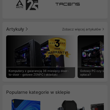
Artykuły
Zobacz więcej artykułów
Komputery z gwarancją 36 miesięcy door-
Gotowy PC czy skład
to-door - gotowe ZENPC i składaki
opłaca?
Popularne kategorie w sklepie