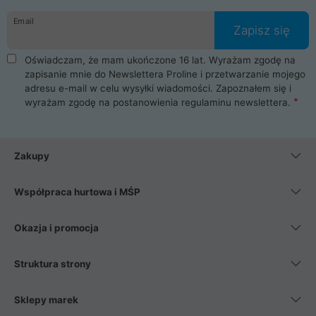
danych osobowych. Dlatego zakup notebooka albo laptopa w
Email
ProLine to czysta przyjemność i pełne bezpieczeństwo.
Zapisz się
Zaopatrzysz się u nas w akcesoria i części komputerowe
takie jak procesory, karty graficzne, płyty główne, pamięci,
Oświadczam, że mam ukończone 16 lat. Wyrażam zgodę na
dyski SSD, M.2 oraz HDD. Nasi pracownicy pomogą Ci wybrać
zapisanie mnie do Newslettera Proline i przetwarzanie mojego
najlepszy zasilacz komputerowy oraz obudowę do komputera.
adresu e-mail w celu wysyłki wiadomości. Zapoznałem się i
Poza komputerami mamy również najlepsze na rynku
wyrażam zgodę na postanowienia
regulaminu newslettera
.
Smartfony takich producentów jak Xiaomi, Apple, Samsung i
Huawei. Jeżeli chcesz, aby Twój komputer pracował cicho,
posiadamy szeroką gamę chłodzenia procesora, oraz ciche
wentylatory. Na koniec mając już to wszystko, możesz
Zakupy
wybrać idealny fotel gamingowy.
Współpraca hurtowa i MŚP
Okazja i promocja
Struktura strony
Sklepy marek