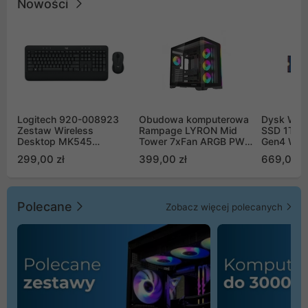
Nowości
Logitech 920-008923
Obudowa komputerowa
Dysk WD 
Zestaw Wireless
Rampage LYRON Mid
SSD 1TB 
Desktop MK545
Tower 7xFan ARGB PWM
Gen4 WD
Advanced
czarna
00CPE0
299,00 zł
399,00 zł
669,00 z
Polecane
Zobacz więcej polecanych