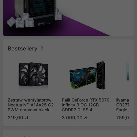
Bestsellery
Zestaw wentylatorów
Palit GeForce RTX 5070
iiyama G-
Noctua NF-A14x25 G2
Infinity 3 OC 12GB
GB2771QS
PWM chromax.black
GDDR7 DLSS 4
Eagle 27"
Sx2-PP Sterrox 140mm
(NE75070S19K9-
200Hz
319,00 zł
3 099,00 zł
759,00 zł
Push Pull (2szt)
GB2050S)