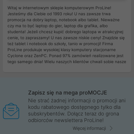
Witaj w internetowym sklepie komputerowym ProLine!
Jesteśmy dla Ciebie od 1993 roku! U nas zawsze trwa
promocja na dobry laptop, notebook albo tablet. Nieważne
czy ma to być laptop do gier, laptop dla grafika, albo
studenta! Jeżeli chcesz kupić dobrego laptopa w atrakcyjnej
cenie, to zapraszamy! U nas zawsze niskie ceny! Znajdzie się
też tablet i notebook do szkoły, tanio w promocji! Firma
ProLine produkuje wysokiej klasy komputery stacjonarne
Cyclone oraz ZenPC. Ponad 97% zamówień realizowane jest
tego samego dnia! Wielu naszych klientów chwali sobie nasze
myszki dla graczy i klawiatury mechaniczne. Posiadamy sieć
sklepów komputerowych na terenie kraju. W większości z
nich możesz odebrać zamówienie bez kosztów transportu.
Posiadamy sklep komputerowy w miastach takich jak
Wrocław, Poznań, Legnica, Katowice, Gliwice, Kalisz, Bytom,
Zapisz się na mega proMOCJE
Trzebnica, Opole. Szybka i profesjonalna obsługa!
Nie strać żadnej informacji o promocji ani
kodu rabatowego dostępnego tylko dla
ProLine to polska firma ze 100% polskim kapitałem. Działamy
subskrybentów. Dołącz teraz do grona
legalnie i płacimy podatki w naszym kraju! Posiadamy siedzibę
odbiorców newslettera ProLine!
główną w Mirkowie oraz salony na terenie kraju. Cała
komunikacja ze sklepem komputerowym ProLine jest
Więcej informacji
szyfrowana za pomocą technologii SSL. Nie sprzedajemy