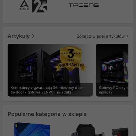
Artykuły
Zobacz więcej artykułów
Komputery z gwarancją 36 miesięcy door-
Gotowy PC czy skład
to-door - gotowe ZENPC i składaki
opłaca?
Popularne kategorie w sklepie