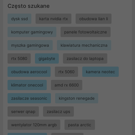
Często szukane
dysk ssd
karta nvidia rtx
obudowa lian li
komputer gamingowy
panele fotowoltaiczne
myszka gamingowa
klawiatura mechaniczna
rtx 5080
gigabyte
zasilacz do laptopa
obudowa aerocool
rtx 5060
kamera neotec
klimator onecool
amd rx 6600
zasilacze seasonic
kingston renegade
serwer qnap
zasilacz ups
wentylator 120mm argb
pasta arctic