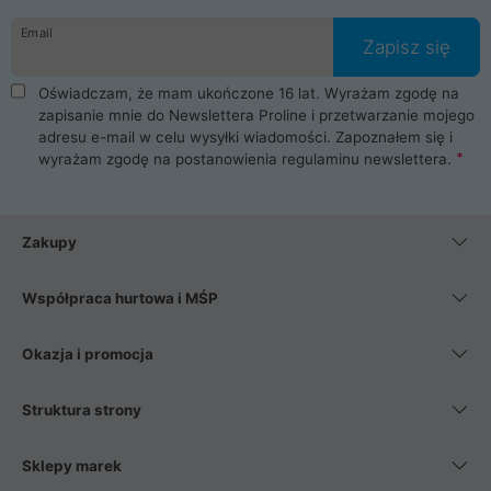
danych osobowych. Dlatego zakup notebooka albo laptopa w
Email
ProLine to czysta przyjemność i pełne bezpieczeństwo.
Zapisz się
Zaopatrzysz się u nas w akcesoria i części komputerowe
takie jak procesory, karty graficzne, płyty główne, pamięci,
Oświadczam, że mam ukończone 16 lat. Wyrażam zgodę na
dyski SSD, M.2 oraz HDD. Nasi pracownicy pomogą Ci wybrać
zapisanie mnie do Newslettera Proline i przetwarzanie mojego
najlepszy zasilacz komputerowy oraz obudowę do komputera.
adresu e-mail w celu wysyłki wiadomości. Zapoznałem się i
Poza komputerami mamy również najlepsze na rynku
wyrażam zgodę na postanowienia
regulaminu newslettera
.
Smartfony takich producentów jak Xiaomi, Apple, Samsung i
Huawei. Jeżeli chcesz, aby Twój komputer pracował cicho,
posiadamy szeroką gamę chłodzenia procesora, oraz ciche
wentylatory. Na koniec mając już to wszystko, możesz
Zakupy
wybrać idealny fotel gamingowy.
Współpraca hurtowa i MŚP
Okazja i promocja
Struktura strony
Sklepy marek