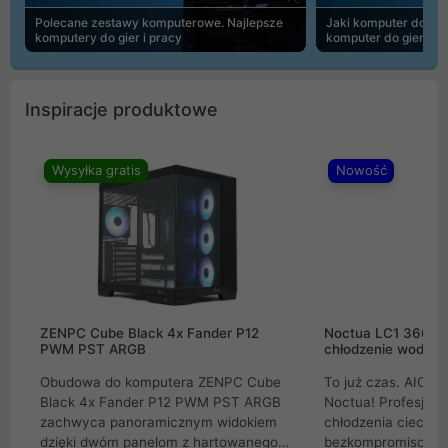
Polecane zestawy komputerowe. Najlepsze
Jaki komputer do 30
komputery do gier i pracy
komputer do gier | 
Inspiracje produktowe
Wysyłka gratis
Nowość
ZENPC Cube Black 4x Fander P12
Noctua LC1 360mm
PWM PST ARGB
chłodzenie wodne 
Obudowa do komputera ZENPC Cube
To już czas. AIO w
Black 4x Fander P12 PWM PST ARGB
Noctua! Profesjon
zachwyca panoramicznym widokiem
chłodzenia cieczą 
dzięki dwóm panelom z hartowanego
bezkompromisowe 