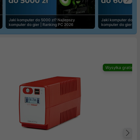
Na
Jaki komputer do 5000 zł? Najlepszy
Jaki komputer do 600
komputer do gier | Ranking PC 2026
komputer do gier | R
Wysyłka gratis
Na