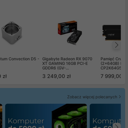
Na
tum Convection D5 -
Gigabyte Radeon RX 9070
Pamięć Crucia
XT GAMING 16GB PCI-E
(2x64GB) DD
GDDR6 (GV-
CP2K64G56C
R9070XTGAMING-16GD)
 zł
3 249,00 zł
7 999,00 zł
Zobacz więcej polecanych