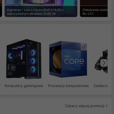
Kup teraz - Lian Li HydroShift II OLED z
Chłodzenia wodne Noc
zakrzywionym ekranem OLED 2K
NL-LC1
Na
Komputery gamingowe
Procesory komputerowe
Zasilacze d
Zobacz więcej promocji