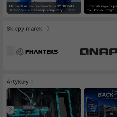
Microsoft usuwa rekomendacje 32 GB RAM.
Sony ostrzega na p
Jednocześnie sprzedaje komputery Surface z
roku koniec nowych 
8 GB
Sklepy marek
Poprzedni
Artykuły
Poprzedni