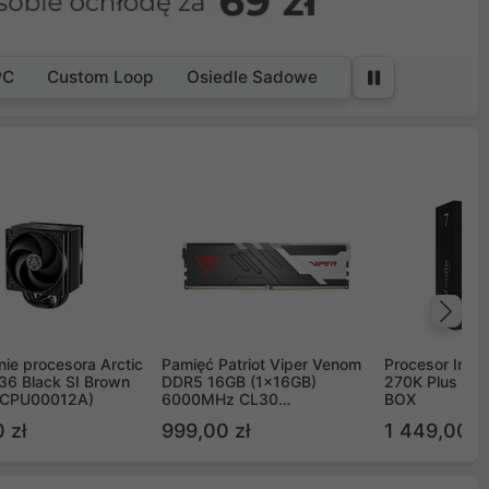
PC
Custom Loop
Osiedle Sadowe
Na
ie procesora Arctic
Pamięć Patriot Viper Venom
Procesor Intel 
36 Black SI Brown
DDR5 16GB (1x16GB)
270K Plus 5.
OCPU00012A)
6000MHz CL30
BOX
PVV516G60C30
 zł
999,00 zł
1 449,00 z