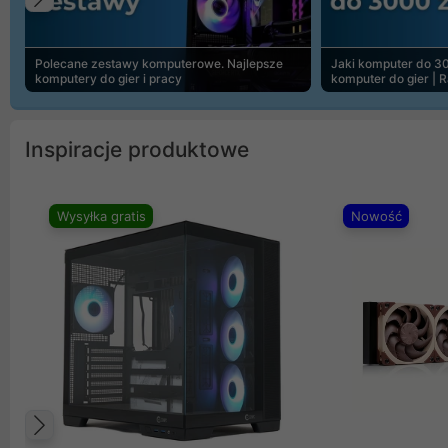
Poprzedni
Polecane zestawy komputerowe. Najlepsze
Jaki komputer do 30
komputery do gier i pracy
komputer do gier | 
Inspiracje produktowe
Wysyłka gratis
Nowość
Poprzedni