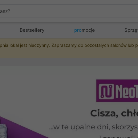
Bestsellery
pro
mocje
Sprzę
pnia lokal jest nieczynny. Zapraszamy do pozostałych salonów lub