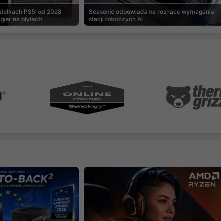
udełkach PS5: od 2028
Seasonic odpowiada na rosnące wymagania
gier na płytach
stacji roboczych AI