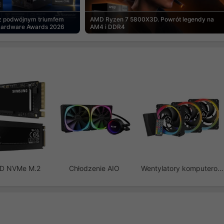
 z podwójnym triumfem
AMD Ryzen 7 5800X3D. Powrót legendy na
Hardware Awards 2026
AM4 i DDR4
SD NVMe M.2
Chłodzenie AIO
Wentylatory komputerowe