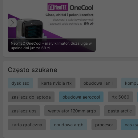
Poprzedni
NeoTEC OneCool - mały klimator, duża ulga w
upalne dni już za 69 zł
Często szukane
dysk ssd
karta nvidia rtx
obudowa lian li
kompu
zasilacz do laptopa
obudowa aerocool
rtx 5060
zasilacz ups
wentylator 120mm argb
pasta arctic
karta graficzna
obudowa argb
procesor
nas+s