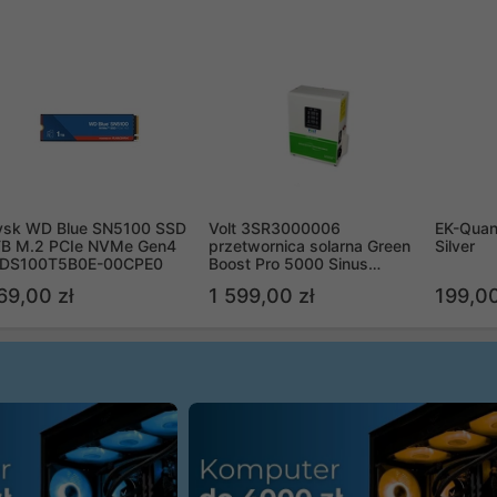
ysk WD Blue SN5100 SSD
Volt 3SR3000006
EK-Quan
TB M.2 PCIe NVMe Gen4
przetwornica solarna Green
Silver
DS100T5B0E-00CPE0
Boost Pro 5000 Sinus
Bypass
69,00 zł
1 599,00 zł
199,00