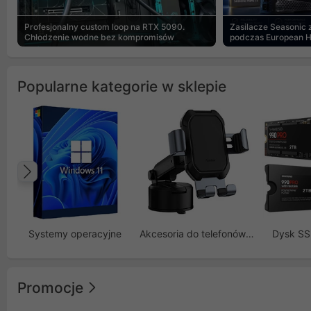
Profesjonalny custom loop na RTX 5090.
Zasilacze Seasonic
Chłodzenie wodne bez kompromisów
podczas European 
Popularne kategorie w sklepie
Poprzedni
Systemy operacyjne
Akcesoria do telefonów GSM
Dysk S
Promocje