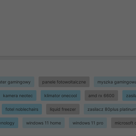
ter gamingowy
panele fotowoltaiczne
myszka gamingow
kamera neotec
klimator onecool
amd rx 6600
zasi
fotel noblechairs
liquid freezer
zasilacz 80plus platinu
ynology
windows 11 home
windows 11 pro
microsoft 