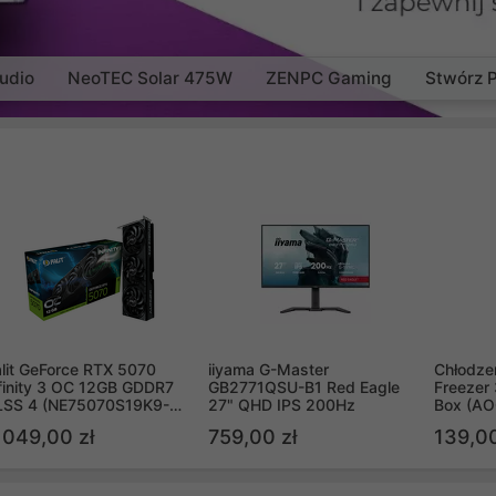
udio
NeoTEC Solar 475W
ZENPC Gaming
Stwórz 
lit GeForce RTX 5070
iiyama G-Master
Chłodzen
finity 3 OC 12GB GDDR7
GB2771QSU-B1 Red Eagle
Freezer 
LSS 4 (NE75070S19K9-
27" QHD IPS 200Hz
Box (A
B2050S)
 049,00 zł
759,00 zł
139,00