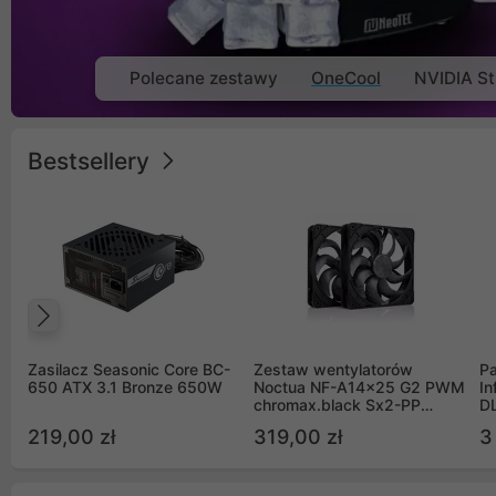
Polecane zestawy
OneCool
NVIDIA St
Bestsellery
Poprzedni
Zasilacz Seasonic Core BC-
Zestaw wentylatorów
Pa
650 ATX 3.1 Bronze 650W
Noctua NF-A14x25 G2 PWM
In
chromax.black Sx2-PP
D
Sterrox 140mm Push Pull
G
219,00 zł
319,00 zł
3
(2szt)