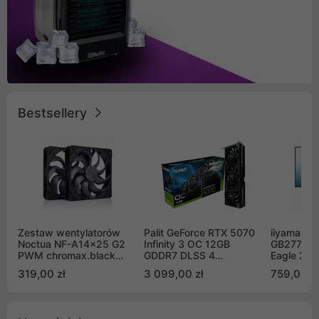
Bestsellery
Zestaw wentylatorów
Palit GeForce RTX 5070
iiyama G-
Noctua NF-A14x25 G2
Infinity 3 OC 12GB
GB2771QS
PWM chromax.black
GDDR7 DLSS 4
Eagle 27"
Sx2-PP Sterrox 140mm
(NE75070S19K9-
200Hz
319,00 zł
3 099,00 zł
759,00 zł
Push Pull (2szt)
GB2050S)