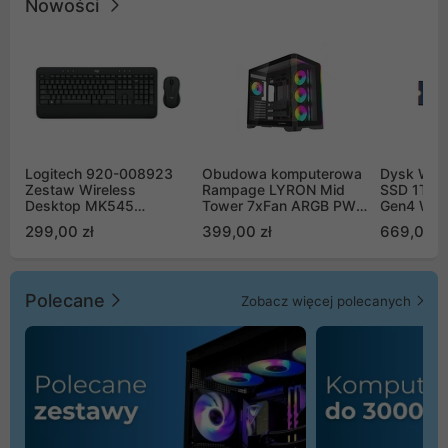
Nowości
Logitech 920-008923
Obudowa komputerowa
Dysk WD 
Zestaw Wireless
Rampage LYRON Mid
SSD 1TB 
Desktop MK545
Tower 7xFan ARGB PWM
Gen4 WD
Advanced
czarna
00CPE0
299,00 zł
399,00 zł
669,00 z
Polecane
Zobacz więcej polecanych