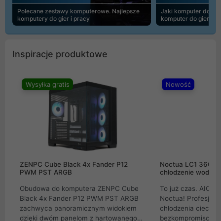
Polecane zestawy komputerowe. Najlepsze
Jaki komputer do 30
komputery do gier i pracy
komputer do gier | 
Inspiracje produktowe
Wysyłka gratis
Nowość
ZENPC Cube Black 4x Fander P12
Noctua LC1 360mm
PWM PST ARGB
chłodzenie wodne 
Obudowa do komputera ZENPC Cube
To już czas. AIO w
Black 4x Fander P12 PWM PST ARGB
Noctua! Profesjon
zachwyca panoramicznym widokiem
chłodzenia cieczą 
dzięki dwóm panelom z hartowanego
bezkompromisowe 