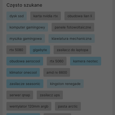
Często szukane
dysk ssd
karta nvidia rtx
obudowa lian li
komputer gamingowy
panele fotowoltaiczne
myszka gamingowa
klawiatura mechaniczna
rtx 5080
gigabyte
zasilacz do laptopa
obudowa aerocool
rtx 5060
kamera neotec
klimator onecool
amd rx 6600
zasilacze seasonic
kingston renegade
serwer qnap
zasilacz ups
wentylator 120mm argb
pasta arctic