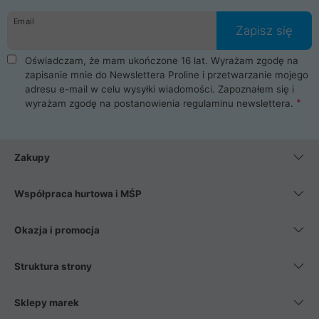
danych osobowych. Dlatego zakup notebooka albo laptopa w
Email
ProLine to czysta przyjemność i pełne bezpieczeństwo.
Zapisz się
Zaopatrzysz się u nas w akcesoria i części komputerowe
takie jak procesory, karty graficzne, płyty główne, pamięci,
Oświadczam, że mam ukończone 16 lat. Wyrażam zgodę na
dyski SSD, M.2 oraz HDD. Nasi pracownicy pomogą Ci wybrać
zapisanie mnie do Newslettera Proline i przetwarzanie mojego
najlepszy zasilacz komputerowy oraz obudowę do komputera.
adresu e-mail w celu wysyłki wiadomości. Zapoznałem się i
Poza komputerami mamy również najlepsze na rynku
wyrażam zgodę na postanowienia
regulaminu newslettera
.
Smartfony takich producentów jak Xiaomi, Apple, Samsung i
Huawei. Jeżeli chcesz, aby Twój komputer pracował cicho,
posiadamy szeroką gamę chłodzenia procesora, oraz ciche
wentylatory. Na koniec mając już to wszystko, możesz
Zakupy
wybrać idealny fotel gamingowy.
Współpraca hurtowa i MŚP
Okazja i promocja
Struktura strony
Sklepy marek