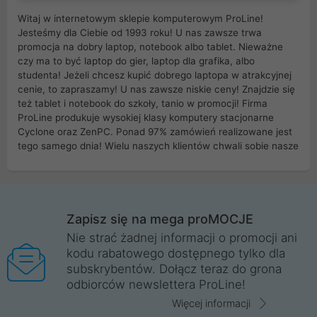
Witaj w internetowym sklepie komputerowym ProLine!
Jesteśmy dla Ciebie od 1993 roku! U nas zawsze trwa
promocja na dobry laptop, notebook albo tablet. Nieważne
czy ma to być laptop do gier, laptop dla grafika, albo
studenta! Jeżeli chcesz kupić dobrego laptopa w atrakcyjnej
cenie, to zapraszamy! U nas zawsze niskie ceny! Znajdzie się
też tablet i notebook do szkoły, tanio w promocji! Firma
ProLine produkuje wysokiej klasy komputery stacjonarne
Cyclone oraz ZenPC. Ponad 97% zamówień realizowane jest
tego samego dnia! Wielu naszych klientów chwali sobie nasze
myszki dla graczy i klawiatury mechaniczne. Posiadamy sieć
sklepów komputerowych na terenie kraju. W większości z
nich możesz odebrać zamówienie bez kosztów transportu.
Posiadamy sklep komputerowy w miastach takich jak
Wrocław, Poznań, Legnica, Katowice, Gliwice, Kalisz, Bytom,
Zapisz się na mega proMOCJE
Trzebnica, Opole. Szybka i profesjonalna obsługa!
Nie strać żadnej informacji o promocji ani
kodu rabatowego dostępnego tylko dla
ProLine to polska firma ze 100% polskim kapitałem. Działamy
subskrybentów. Dołącz teraz do grona
legalnie i płacimy podatki w naszym kraju! Posiadamy siedzibę
odbiorców newslettera ProLine!
główną w Mirkowie oraz salony na terenie kraju. Cała
komunikacja ze sklepem komputerowym ProLine jest
Więcej informacji
szyfrowana za pomocą technologii SSL. Nie sprzedajemy