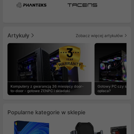
Artykuły
Zobacz więcej artykułów
Komputery z gwarancją 36 miesięcy door-
Gotowy PC czy skład
to-door - gotowe ZENPC i składaki
opłaca?
Popularne kategorie w sklepie