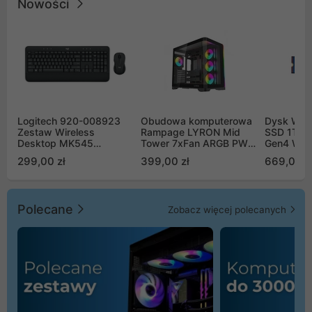
Nowości
Logitech 920-008923
Obudowa komputerowa
Dysk WD 
Zestaw Wireless
Rampage LYRON Mid
SSD 1TB 
Desktop MK545
Tower 7xFan ARGB PWM
Gen4 WD
Advanced
czarna
00CPE0
299,00 zł
399,00 zł
669,00 z
Polecane
Zobacz więcej polecanych