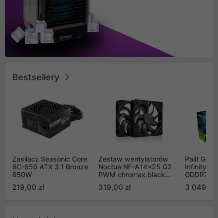
Bestsellery
Zasilacz Seasonic Core
Zestaw wentylatorów
Palit GeF
BC-650 ATX 3.1 Bronze
Noctua NF-A14x25 G2
Infinity 3
650W
PWM chromax.black
GDDR7 DL
Sx2-PP Sterrox 140mm
(NE75070
219,00 zł
319,00 zł
3 049,00
Push Pull (2szt)
GB2050S