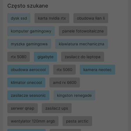
Często szukane
dysk ssd
karta nvidia rtx
obudowa lian li
komputer gamingowy
panele fotowoltaiczne
myszka gamingowa
klawiatura mechaniczna
rtx 5080
gigabyte
zasilacz do laptopa
obudowa aerocool
rtx 5060
kamera neotec
klimator onecool
amd rx 6600
zasilacze seasonic
kingston renegade
serwer qnap
zasilacz ups
wentylator 120mm argb
pasta arctic