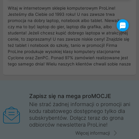
Witaj w internetowym sklepie komputerowym ProLine!
Jesteśmy dla Ciebie od 1993 roku! U nas zawsze trwa
promocja na dobry laptop, notebook albo tablet. Nieważne
czy ma to być laptop do gier, laptop dla grafika, albo
studenta! Jeżeli chcesz kupić dobrego laptopa w atrakcyjnej
cenie, to zapraszamy! U nas zawsze niskie ceny! Znajdzie się
też tablet i notebook do szkoły, tanio w promocji! Firma
ProLine produkuje wysokiej klasy komputery stacjonarne
Cyclone oraz ZenPC. Ponad 97% zamówień realizowane jest
tego samego dnia! Wielu naszych klientów chwali sobie nasze
myszki dla graczy i klawiatury mechaniczne. Posiadamy sieć
sklepów komputerowych na terenie kraju. W większości z
nich możesz odebrać zamówienie bez kosztów transportu.
Posiadamy sklep komputerowy w miastach takich jak
Wrocław, Poznań, Legnica, Katowice, Gliwice, Kalisz, Bytom,
Zapisz się na mega proMOCJE
Trzebnica, Opole. Szybka i profesjonalna obsługa!
Nie strać żadnej informacji o promocji ani
kodu rabatowego dostępnego tylko dla
ProLine to polska firma ze 100% polskim kapitałem. Działamy
subskrybentów. Dołącz teraz do grona
legalnie i płacimy podatki w naszym kraju! Posiadamy siedzibę
odbiorców newslettera ProLine!
główną w Mirkowie oraz salony na terenie kraju. Cała
komunikacja ze sklepem komputerowym ProLine jest
Więcej informacji
szyfrowana za pomocą technologii SSL. Nie sprzedajemy