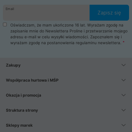
danych osobowych. Dlatego zakup notebooka albo laptopa w
Email
ProLine to czysta przyjemność i pełne bezpieczeństwo.
Zapisz się
Zaopatrzysz się u nas w akcesoria i części komputerowe
takie jak procesory, karty graficzne, płyty główne, pamięci,
Oświadczam, że mam ukończone 16 lat. Wyrażam zgodę na
dyski SSD, M.2 oraz HDD. Nasi pracownicy pomogą Ci wybrać
zapisanie mnie do Newslettera Proline i przetwarzanie mojego
najlepszy zasilacz komputerowy oraz obudowę do komputera.
adresu e-mail w celu wysyłki wiadomości. Zapoznałem się i
Poza komputerami mamy również najlepsze na rynku
wyrażam zgodę na postanowienia
regulaminu newslettera
.
Smartfony takich producentów jak Xiaomi, Apple, Samsung i
Huawei. Jeżeli chcesz, aby Twój komputer pracował cicho,
posiadamy szeroką gamę chłodzenia procesora, oraz ciche
wentylatory. Na koniec mając już to wszystko, możesz
Zakupy
wybrać idealny fotel gamingowy.
Współpraca hurtowa i MŚP
Okazja i promocja
Struktura strony
Sklepy marek