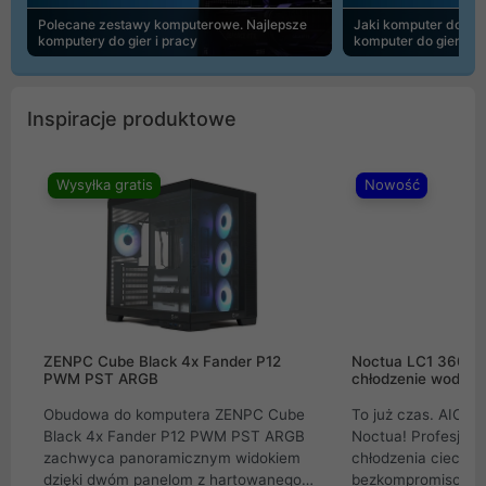
Polecane zestawy komputerowe. Najlepsze
Jaki komputer do 30
komputery do gier i pracy
komputer do gier | 
Inspiracje produktowe
Wysyłka gratis
Nowość
ZENPC Cube Black 4x Fander P12
Noctua LC1 360mm
PWM PST ARGB
chłodzenie wodne 
Obudowa do komputera ZENPC Cube
To już czas. AIO w
Black 4x Fander P12 PWM PST ARGB
Noctua! Profesjon
zachwyca panoramicznym widokiem
chłodzenia cieczą 
dzięki dwóm panelom z hartowanego
bezkompromisowe 