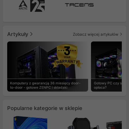
Artykuły
Zobacz więcej artykułów
Komputery z gwarancją 36 miesięcy door-
Gotowy PC czy skład
to-door - gotowe ZENPC i składaki
opłaca?
Popularne kategorie w sklepie