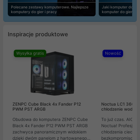
Polecane zestawy komputerowe. Najlepsze
Jaki komputer do 30
komputery do gier i pracy
komputer do gier | 
Inspiracje produktowe
Wysyłka gratis
Nowość
ZENPC Cube Black 4x Fander P12
Noctua LC1 360mm
PWM PST ARGB
chłodzenie wodne 
Obudowa do komputera ZENPC Cube
To już czas. AIO w
Black 4x Fander P12 PWM PST ARGB
Noctua! Profesjon
zachwyca panoramicznym widokiem
chłodzenia cieczą 
dzięki dwóm panelom z hartowanego
bezkompromisowe 