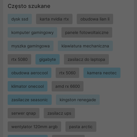
Często szukane
dysk ssd
karta nvidia rtx
obudowa lian li
komputer gamingowy
panele fotowoltaiczne
myszka gamingowa
klawiatura mechaniczna
rtx 5080
gigabyte
zasilacz do laptopa
obudowa aerocool
rtx 5060
kamera neotec
klimator onecool
amd rx 6600
zasilacze seasonic
kingston renegade
serwer qnap
zasilacz ups
wentylator 120mm argb
pasta arctic