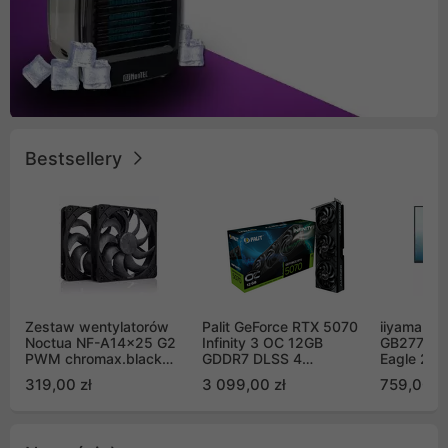
Bestsellery
Zestaw wentylatorów
Palit GeForce RTX 5070
iiyama G-
Noctua NF-A14x25 G2
Infinity 3 OC 12GB
GB2771QS
PWM chromax.black
GDDR7 DLSS 4
Eagle 27"
Sx2-PP Sterrox 140mm
(NE75070S19K9-
200Hz
319,00 zł
3 099,00 zł
759,00 zł
Push Pull (2szt)
GB2050S)