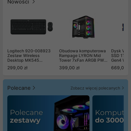
Nowości
Logitech 920-008923
Obudowa komputerowa
Dysk WD 
Zestaw Wireless
Rampage LYRON Mid
SSD 1TB 
Desktop MK545
Tower 7xFan ARGB PWM
Gen4 WD
Advanced
czarna
00CPE0
299,00 zł
399,00 zł
669,00 z
Polecane
Zobacz więcej polecanych