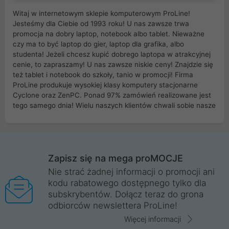
Witaj w internetowym sklepie komputerowym ProLine!
Jesteśmy dla Ciebie od 1993 roku! U nas zawsze trwa
promocja na dobry laptop, notebook albo tablet. Nieważne
czy ma to być laptop do gier, laptop dla grafika, albo
studenta! Jeżeli chcesz kupić dobrego laptopa w atrakcyjnej
cenie, to zapraszamy! U nas zawsze niskie ceny! Znajdzie się
też tablet i notebook do szkoły, tanio w promocji! Firma
ProLine produkuje wysokiej klasy komputery stacjonarne
Cyclone oraz ZenPC. Ponad 97% zamówień realizowane jest
tego samego dnia! Wielu naszych klientów chwali sobie nasze
myszki dla graczy i klawiatury mechaniczne. Posiadamy sieć
sklepów komputerowych na terenie kraju. W większości z
nich możesz odebrać zamówienie bez kosztów transportu.
Posiadamy sklep komputerowy w miastach takich jak
Wrocław, Poznań, Legnica, Katowice, Gliwice, Kalisz, Bytom,
Zapisz się na mega proMOCJE
Trzebnica, Opole. Szybka i profesjonalna obsługa!
Nie strać żadnej informacji o promocji ani
kodu rabatowego dostępnego tylko dla
ProLine to polska firma ze 100% polskim kapitałem. Działamy
subskrybentów. Dołącz teraz do grona
legalnie i płacimy podatki w naszym kraju! Posiadamy siedzibę
odbiorców newslettera ProLine!
główną w Mirkowie oraz salony na terenie kraju. Cała
komunikacja ze sklepem komputerowym ProLine jest
Więcej informacji
szyfrowana za pomocą technologii SSL. Nie sprzedajemy