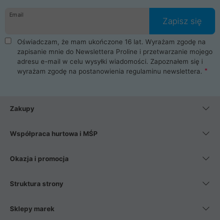
danych osobowych. Dlatego zakup notebooka albo laptopa w
Email
ProLine to czysta przyjemność i pełne bezpieczeństwo.
Zapisz się
Zaopatrzysz się u nas w akcesoria i części komputerowe
takie jak procesory, karty graficzne, płyty główne, pamięci,
Oświadczam, że mam ukończone 16 lat. Wyrażam zgodę na
dyski SSD, M.2 oraz HDD. Nasi pracownicy pomogą Ci wybrać
zapisanie mnie do Newslettera Proline i przetwarzanie mojego
najlepszy zasilacz komputerowy oraz obudowę do komputera.
adresu e-mail w celu wysyłki wiadomości. Zapoznałem się i
Poza komputerami mamy również najlepsze na rynku
wyrażam zgodę na postanowienia
regulaminu newslettera
.
Smartfony takich producentów jak Xiaomi, Apple, Samsung i
Huawei. Jeżeli chcesz, aby Twój komputer pracował cicho,
posiadamy szeroką gamę chłodzenia procesora, oraz ciche
wentylatory. Na koniec mając już to wszystko, możesz
Zakupy
wybrać idealny fotel gamingowy.
Współpraca hurtowa i MŚP
Okazja i promocja
Struktura strony
Sklepy marek